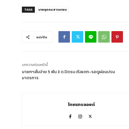
TAGS
นายอุตตม สาวนายน
แบ่งปัน
บทความก่อนหน้านี้
นายกฯลั่นจ่าย 5 พัน 3 ด.ปัดรบ.ถังแตก-รอดูผ่อนปรน
มาตรการ
ไทยแทบลอยด์