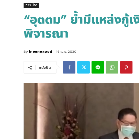
การเมือง
“อุตตม” ย้ำมีแหล่งกู้เ
พิจารณา
By
ไทยแทบลอยด์
16 เม.ย. 2020
แบ่งปัน