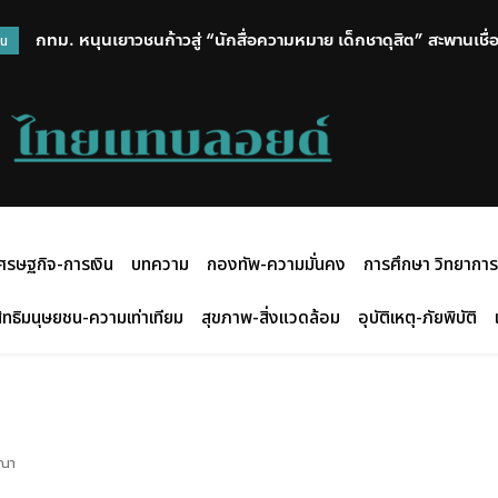
กทม. หนุนเยาวชนก้าวสู่ “นักสื่อความหมาย เด็กชาดุสิต” สะพานเชื่อม
วน
เมืองอันทรงคุณค่า
ศรษฐกิจ-การเงิน
บทความ
กองทัพ-ความมั่นคง
การศึกษา วิทยาการ
ิทธิมนุษยชน-ความเท่าเทียม
สุขภาพ-สิ่งแวดล้อม
อุบัติเหตุ-ภัยพิบัติ
รณา