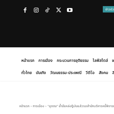
ข่าวด่
หน้าแรก
การเมือง
กระบวนการยุติธรรม
ไลฟ์สไตล์
เ
ทั่วไทย
บันเทิง
วัฒนธรรม-ประเพณี
วีดีโอ
สังคม
ส
หน้าแรก
การเมือง
"อุตตม" ย้ำมีแหล่งกู้เงินแล้วรอสำนักบริหารหนี้พิจา