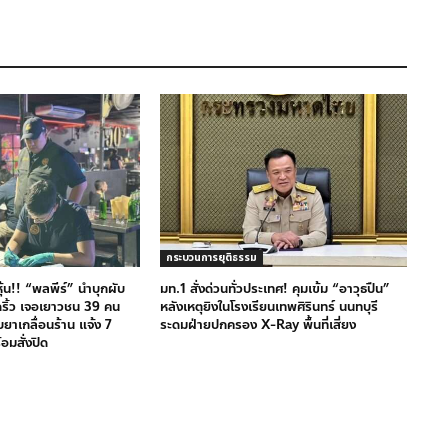
กระบวนการยุติธรรม
หุ้น!! “พลพีร์” นำบุกผับ
มท.1 สั่งด่วนทั่วประเทศ! คุมเข้ม “อาวุธปืน”
ดริ้ว เจอเยาวชน 39 คน
หลังเหตุยิงในโรงเรียนเทพศิรินทร์ นนทบุรี
บยาเกลื่อนร้าน แจ้ง 7
ระดมฝ่ายปกครอง X-Ray พื้นที่เสี่ยง
อมสั่งปิด