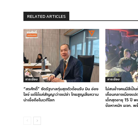
RELATED ARTICLES
การเมือง
การเมือง
“สรศักดิ์” ซัดรัฐบาลทุ่มสุดตัวต้อนรับ มิน อ่อง
ไม่สนอ้างคนมีสีเป็น
ไลง์ แต่ได้แค่สัญญาว่างเปล่า ไทยสูญเสียความ
เถื่อนกลางเมืองแป
น่าเชื่อถือในเวทีโลก
เด็กสุดอายุ 15 ปี พ
ข้อหาหนัก ผจก. พร้