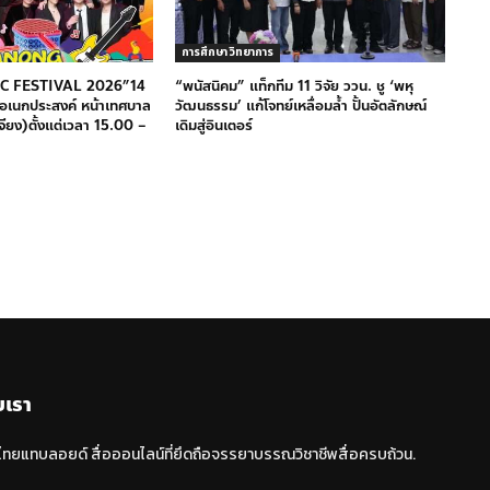
การศึกษา วิทยาการ
 FESTIVAL 2026”14
“พนัสนิคม” แท็กทีม 11 วิจัย ววน. ชู ‘พหุ
นอเนกประสงค์ หน้าเทศบาล
วัฒนธรรม’ แก้โจทย์เหลื่อมล้ำ ปั้นอัตลักษณ์
เจียง)ตั้งแต่เวลา 15.00 –
เดิมสู่อินเตอร์
บเรา
 ไทยแทบลอยด์ สื่อออนไลน์ที่ยึดถือจรรยาบรรณวิชาชีพสื่อครบถ้วน.