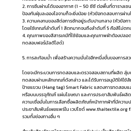
2. การซึมผ่านได้ของอากาศ (1 – 50 ซีซี ต่อพื้นที่ตาราง
ป้องกันฝุ่นละอองไอจามก็จะยิ่งน้อย (หัวข้อทดสอบการผ่
3. ความคงทนของสีต่อการซักอยู่ระดับปานกลาง (หัวข้
โดยใช้เกณฑ์ลำดับที่ 1 สีตกมากจนถึงลำดับที่ 5 คือสีไม่
4. คุณภาพของสีสารเคมีที่ใช้ย้อมและคุณภาพผ้าต้องปลอด
ทดสอบฟอร์มัลดีไฮด์)
5. การสะท้อนน้ำ เพื่อสร้างความมั่นใจอีกหนึ่งขั้นของการ
โดยจะมีกระบวนการทดสอบและตรวจสอบสถานที่ผลิต สุ่มตัวอ
ทดสอบผ่านหลักเกณฑ์ดังกล่าว และได้รับการอนุมัติให้ใช้ส
ป้ายแขวน (Hang tag) Smart Fabric แสดงการทดสอบและค
หรือบนบรรจุภัณฑ์ แผ่นโฆษณา และการประชาสัมพันธ์ผลิตภัณฑ
ความเชื่อมั่นในการเลือกซื้อผลิตภัณฑ์หน้ากากผ้าที่มีค
ประชาสัมพันธ์เผยแพร่ใน เวปไซต์ www.thaitextile.org f
รวมทั้งช่องทางอื่น ๆ