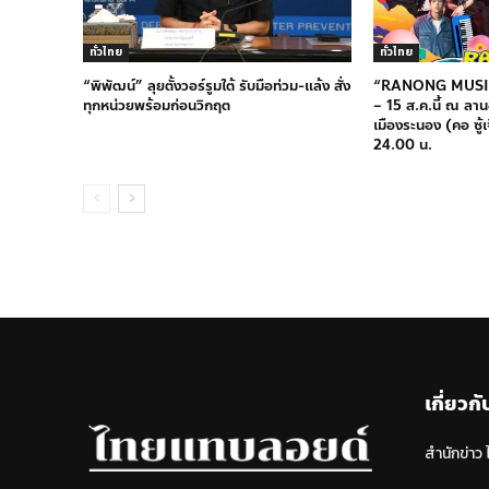
ทั่วไทย
ทั่วไทย
“พิพัฒน์” ลุยตั้งวอร์รูมใต้ รับมือท่วม-แล้ง สั่ง
“RANONG MUSIC
ทุกหน่วยพร้อมก่อนวิกฤต
– 15 ส.ค.นี้ ณ ลา
เมืองระนอง (คอ ซู้
24.00 น.
เกี่ยวกั
สำนักข่าว