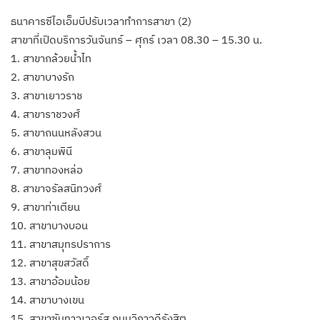
ธนาคารซีไอเอ็มบีปรับเวลาทำการสาขา (2)
สาขาที่เปิดบริการวันจันทร์ – ศุกร์ เวลา 08.30 – 15.30 น.
1. สาขากล้วยน้ำไท
2. สาขาบางรัก
3. สาขาเยาวราช
4. สาขาราชวงศ์
5. สาขาถนนหลังสวน
6. สาขาลุมพินี
7. สาขาทองหล่อ
8. สาขาจรัลสนิทวงศ์
9. สาขาท่าเตียน
10. สาขาบางบอน
11. สาขาสมุทรปราการ
12. สาขาสุขสวัสดิ์
13. สาขาอ้อมน้อย
14. สาขาบางเขน
15. สาขาซันทาวเวอร์ส ถนนวิภาวดีรังสิต