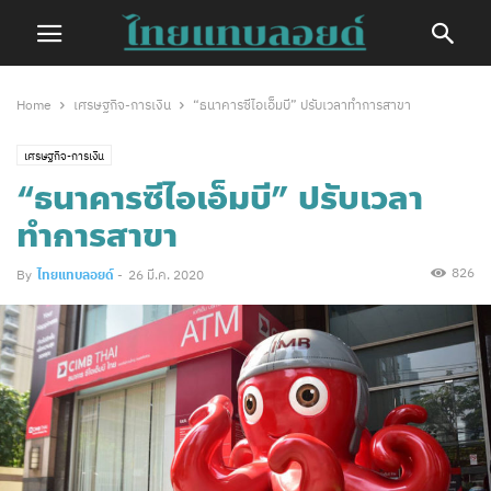
Home
เศรษฐกิจ-การเงิน
“ธนาคารซีไอเอ็มบี” ปรับเวลาทำการสาขา
เศรษฐกิจ-การเงิน
“ธนาคารซีไอเอ็มบี” ปรับเวลา
ทำการสาขา
826
By
ไทยแทบลอยด์
-
26 มี.ค. 2020