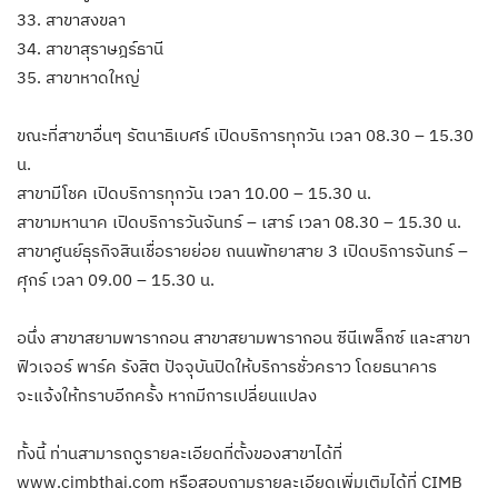
33. สาขาสงขลา
34. สาขาสุราษฎร์ธานี
35. สาขาหาดใหญ่
ขณะที่สาขาอื่นๆ รัตนาธิเบศร์ เปิดบริการทุกวัน เวลา 08.30 – 15.30
น.
สาขามีโชค เปิดบริการทุกวัน เวลา 10.00 – 15.30 น.
สาขามหานาค เปิดบริการวันจันทร์ – เสาร์ เวลา 08.30 – 15.30 น.
สาขาศูนย์ธุรกิจสินเชื่อรายย่อย ถนนพัทยาสาย 3 เปิดบริการจันทร์ –
ศุกร์ เวลา 09.00 – 15.30 น.
อนึ่ง สาขาสยามพารากอน สาขาสยามพารากอน ซีนีเพล็กซ์ และสาขา
ฟิวเจอร์ พาร์ค รังสิต ปัจจุบันปิดให้บริการชั่วคราว โดยธนาคาร
จะแจ้งให้ทราบอีกครั้ง หากมีการเปลี่ยนแปลง
ทั้งนี้ ท่านสามารถดูรายละเอียดที่ตั้งของสาขาได้ที่
www.cimbthai.com หรือสอบถามรายละเอียดเพิ่มเติมได้ที่ CIMB