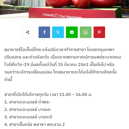
ธนาคารซีไอเอ็มบีไทย แจ้งปรับเวลาทำการสาขา ในเขตกรุงเทพฯ
ปริมณฑล และต่างจังหวัด เนื่องจากสถานการณ์การแพร่ระบาดของ
ไวรัสโควิด-19 มีผลตั้งแต่วันที่ 25 มีนาคม 2563 เป็นต้นไป หรือ
จนกว่าจะมีการเปลี่ยนแปลง โดยธนาคารจะได้แจ้งให้ทราบอีกครั้ง
ดังนี้
สาขาที่เปิดให้บริการทุกวัน เวลา 11.00 – 16.00 น.
1. สาขาเดอะมอลล์ ท่าพระ
2. สาขาเดอะมอลล์ บางแค
3. สาขาเดอะมอลล์ บางกะปิ
4. สาขาเซ็นทรัล พลาซา พระราม 2