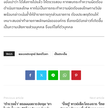
งอั่งเปาว่า ได้สั่งการไปแล้ว ให้ตรวจสอบ หากพบกระทำความผิดต้อง
ดำเนินการลงโทษ หากไม่เป็นการกระทำความผิดต้องลงโทษทางวินัย
พร้อมกล่าวเน้นย้ำให้ข้าราชการทุกส่วนราชการ ต้องประพฤติตนให้
เหมาะสมอย่าทำลายภาพลักษณ์ขององค์กร ซึ่งกรณีดังกล่าวที่เกิดขึ้น
เป็นความเสียหายส่วนบุคคล จึงแก้ไขที่ตัวบุคคล
TAGS
พลเอกประยุทธ์ จันทร์โอชา
เป็นประเด็น
Previous article
Next article
‘ตำรวจน้ำ’ แถลงผลการจับกุม ‘ยา
‘บิ๊กตู่’ ซาวด์เช็ค โครงการ ‘ไทย