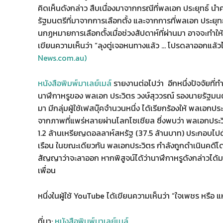
คิดเห็นดังกล่าว สืบเนื่องมาจากกรณีที่พลเอก ประยุทธ์ น
รัฐมนตรีที่มาจากการเลือกตั้ง และจากการที่พลเอก ประยุทธ
นกฏหมายการเลือกตั้งเมื่อช่วงสัปดาห์ที่ผ่านมา อาจจะทำให้ก
เขียนความเห็นว่า “ลุงตู่เจอหนทางแล้ว … โปรดลาออกแล้
News.com.au)
หนังสือพิมพ์มาเลย์เมล์
รายงานต่อไปว่า อีกหนึ่งปัจจัยที่
นาฬึกาหรูของ พลเอก ประวิตร วงษ์สุววรณ์ รองนายรัฐมนตร
มา มีกลุ่มผู้ใช้เฟสบุ๊คจำนวนหนึ่ง ได้เรียกร้องให้ พลเอกป
จากภาพที่แพร่หลายผ่านโลกโซเชียล ซึ่งพบว่า พลเอกประวิ
1.2 ล้านเหรียญดอลลาห์สหรัฐ (37.5 ล้านบาท) ประกอบไปด้วย 
เรือน ในขณะเดียวกัน พลเอกประวิตร กำลังถูกดำเนินคดี
สัญญาว่าจะลาออก หากพิสูจน์ได้ว่านาฬึกาหรูดังกล่าวได้มา
เพื่อน
หนึ่งในผู้ใช้ YouTube ได้เขียนความเห็นว่า “ใจเพชร หรือ
ที่มา:
หนังสือพิมพ์มาเลย์เมล์