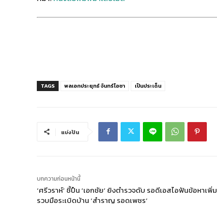
TAGS
พลเอกประยุทธ์ จันทร์โอชา
เป็นประเด็น
แบ่งปัน
บทความก่อนหน้านี้
‘ศรีวราห์’ ชี้ปืน ‘เอกชัย’ ยิงตำรวจดับ รอดีเอสไอฟันข้อหาเพิ่ม
รวบมือระเบิดบ้าน ‘สำราญ รอดเพชร’