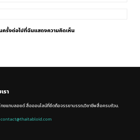
เว็บไซ
้ในครั้งต่อไปที่ฉันแสดงความคิดเห็น
บเรา
 ไทยแทบลอยด์ สื่อออนไลน์ที่ยึดถือจรรยาบรรณวิชาชีพสื่อครบถ้วน.
:
contact@thaitabloid.com