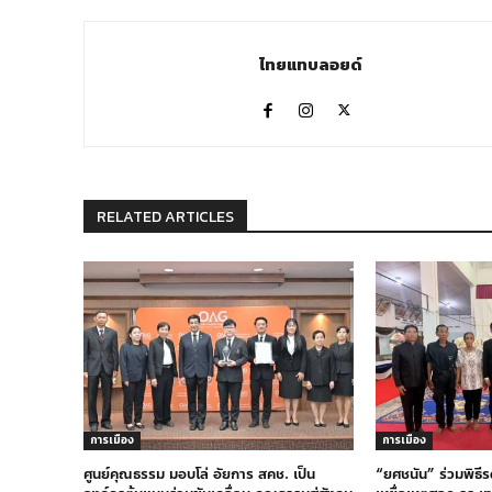
ไทยแทบลอยด์
RELATED ARTICLES
การเมือง
การเมือง
ศูนย์คุณธรรม มอบโล่ อัยการ สคช. เป็น
“ยศชนัน” ร่วมพิธี