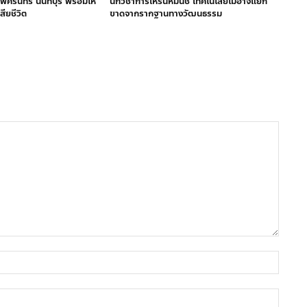
พศิรินทร์ นนทบุรี พร้อมให้
นักวิชาการเหรินหมินชี้ เทคโนโลยีไม่อาจแยก
สียชีวิต
ขาดจากรากฐานทางวัฒนธรรม
ชื่อ
อีเมล์