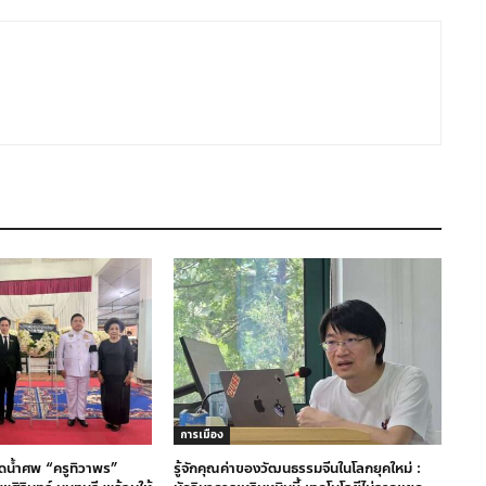
การเมือง
รดน้ำศพ “ครูทิวาพร”
รู้จักคุณค่าของวัฒนธรรมจีนในโลกยุคใหม่ :