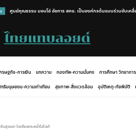
ศูนย์คุณธรรม มอบโล่ อัยการ สคช. เป็นองค์กรต้นแบบร่วมขับเคลื่
วน
ศรษฐกิจ-การเงิน
บทความ
กองทัพ-ความมั่นคง
การศึกษา วิทยาการ
ิทธิมนุษยชน-ความเท่าเทียม
สุขภาพ-สิ่งแวดล้อม
อุบัติเหตุ-ภัยพิบัติ
บรับสุดแย่-โซเชียลกระหน่ำไม่ไลค์