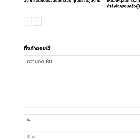
องค์กรต้นแบบร่วมขับเคลื่อน คุณธรรมสู่สังคม
เหยื่อเหตุสลด รร.เท
กำลังใจครอบครัวผู้เ
ทิ้งคำตอบไว้
ความ
คิด
เห็น