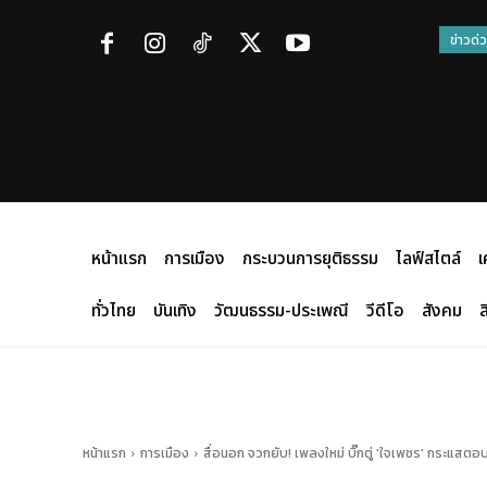
ข่าวด่
หน้าแรก
การเมือง
กระบวนการยุติธรรม
ไลฟ์สไตล์
เ
ทั่วไทย
บันเทิง
วัฒนธรรม-ประเพณี
วีดีโอ
สังคม
ส
หน้าแรก
การเมือง
สื่อนอก จวกยับ! เพลงใหม่ บิ๊กตู่ 'ใจเพชร' กระแสตอ