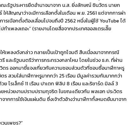
ำคณะรัฐประหารยึดอำนาจมาจาก น.ส. ยิ่งลักษณ์ ชินวัตร นายก
์ ให้สัญญาว่าจะมีการเลือกตั้งในเดือน พ.ย. 2561 แต่จากการผ่า
ารเบือกตั้งต้องเลื่อนไปจนถึงปี 2562 หนึ่งในผู้ใช้ YouTube ได้
วไปทำเพลงเถอะ” (รายงานโดยสื่อจากประเทศออสเตรเลีีย
ทำให้เพลงดังกล่าว กลายเป็นเป้าถูกโจมตี สืบเนื่องมาจากกรณี
ี และรัฐมนตรีว่าการกระทรวงกลาโหม โดยในช่วง ธ.ค. ที่ผ่าน
ระวิตร ออกมาชี้แจงเกี่ยวกับความชอบส่วนตัวที่ชอบซื้อนาฬึกาหรู
ตร สวมใส่นาฬึกาหรูมากกว่า 25 เรือน มีมูลค่ารวมกันมากกว่า
โรเล็กซ์ 11 เรือน ปาเตก ฟิลิป 8 เรือน และริชาร์ด มิลล์ 3
โดยหน่วยงานปราบปรามทุจริต ในขณะเดียวกัน พลเอก ประวิตร
จากการใช้เงินแผ่นดิน ซึ่งเจ้าตัวอ้างว่านาฬึกาทั้งหมดยืมมาจาก
 แหวนเพชร?”