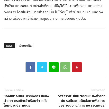
ตัวบ้าน และรถยนต์ อย่างไรก็ตามไม่มีผู้ได้รับบาดเจ็บจากเหตุการณ์
ดังกล่าว โดยในส่วนนายสำราญนั้น ไม่ได้อยู่ในตัวบ้านขณะเกินเหตุดัง
กล่าว เนื่องจากเข้าร่วมการชุมนุมทางการเมืองกับ กปปส.
TAGS
เป็นประเด็น
Previous article
Next article
‘เอกชัย’ กปปส. ฮาร์ดคอร์ มือยิง
‘ศรีวราห์’ ชี้ปืน ‘เอกชัย’ ยิงตำรวจ
ตำรวจ ตรงดิ่งเข้าเรือนจำ-หลัง
ดับ รอดีเอสไอฟันข้อหาเพิ่ม รวบ
ไม่มีญาติประกันตัว
มือระเบิดบ้าน ‘สำราญ รอดเพชร’