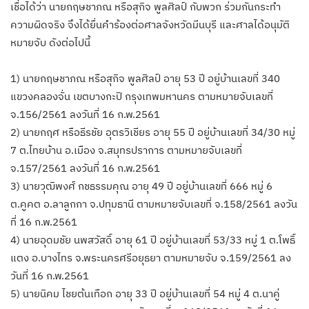
เชื่อได้ว่า นายกฤษชาภณ หรือสุกิจ พูลศิลป์ กับพวก ร่วมกันกระทำ
ความผิดจริง จึงได้ยื่นคำร้องต่อศาลจังหวัดมีนบุรี และศาลได้อนุมัติ
หมายจับ ดังต่อไปนี้
1) นายกฤษชาภณ หรือสุกิจ พูลศิลป์ อายุ 53 ปี อยู่บ้านเลขที่ 340
แขวงคลองจั่น เขตบางกะปิ กรุงเทพมหานคร ตามหมายจับเลขที่
จ.156/2561 ลงวันที่ 16 ก.พ.2561
2) นายกฤศ หรือธีรชัย อุตรวิเชียร อายุ 55 ปี อยู่บ้านเลขที่ 34/30 หมู่
7 ต.ไทยบ้าน อ.เมือง จ.สมุทรปราการ ตามหมายจับเลขที่
จ.157/2561 ลงวันที่ 16 ก.พ.2561
3) นายวุฒิพงศ์ กชธรรมคุณ อายุ 49 ปี อยู่บ้านเลขที่ 666 หมู่ 6
ต.คูคต อ.ลาลูกกา จ.ปทุมธานี ตามหมายจับเลขที่ จ.158/2561 ลงวัน
ที่ 16 ก.พ.2561
4) นายอุดมชัย นพสวัสดิ์ อายุ 61 ปี อยู่บ้านเลขที่ 53/33 หมู่ 1 ต.โพธิ์
แตง อ.บางไทร จ.พระนครศรีอยุธยา ตามหมายจับ จ.159/2561 ลง
วันที่ 16 ก.พ.2561
5) นายนิคม ไชยต้นเทือก อายุ 33 ปี อยู่บ้านเลขที่ 54 หมู่ 4 ต.นาคู่