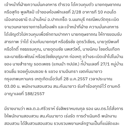
เจ้าหน้าที่ฝ่ายความมั่นคงทหาร ตำรวจ ได้ควบคุมตัว นายกฤษชาภณ
หรือสุกิจ พูลศิลป์ เจ้าของห้องพักเลขที่ 2/28 อาคารที 10 คอนโด
เมืองทองธานี ต.บ้านใหม่ อ.ปากเกร็ด จ.นนทบุรี กรณีพบวัตถุระเบิด
จานวนหลายรายการในห้องพัก และเจ้าหน้าที่ฝ่าย ความมั่นคงทหาร
ได้เชิญตัวไปควบคุมเพื่อซักถามปากคา นายกฤษชาภณ ให้การยอมรับ
สารภาพ ว่าได้ ร่วมกับนายกฤศ หรือธีรชัย อุตรวิเชียร, นายวุฒิพงศ์
หรือโกตี๋ กชธรรมคุณ, นายอุดมชัย นพสวัสดิ์, นายนิคม ไชยต้นเทือก
และนายธีระพัฒน์ หรือธวัชชัยบุญมาก ก่อเหตุ ขว้างระเบิดเข้าไปในบ้าน
ของ นายสำราญ รอดเพชร (แกนนำ กปปส.) ท่ี่บ้านเลขที่ 27/1 หมู่บ้าน
ชวนชื่น ซอยคู้บอนซอย 6 แขวง รามอินทรา เขตคันนายาว
กรุงเทพมหานคร เหตุเกิดเมื่อวันที่ 28 ม.ค.2557 เวลาประมาณ
03.00 น. พนักงานสอบสวน สน.คันนายาว รับคำร้องทุกข์ไว้ ตามคดี
อาญาเลขที่ 188/2557
มีรายงานว่า พล.ต.อ.ศรีวราห์ รังสิพราหมณกุล รอง ผบ.ตร.ได้สั่งการ
ให้พนักงานสอบสวน สน.คันนายาว เร่งรัด การดำเนินคดี พนักงาน
สอบสวน ได้สืบสวนสอบสวน รวบรวมพยานหลักฐานเป็นที่แน่ชัดและ