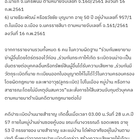
อ.นาแก จ.นครพนม ตามหมายจับเลขที่ จ.160/2561 ลงวันที่ 16
ก.พ.2561
6) นายธีระพัฒน์ หรือธวัชชัย บุญมาก อายุ 50 ปี อยู่บ้านเลขที่ 957/1
ต.ในเมือง อ.เมือง จ.นครราชสีมา ตามหมายจับเลขที่ จ.161/2561
ลงวันที่ 16 ก.พ.2561
จากการรายงานรวมทั้งหมด 6 คน ในความผิดฐาน “ร่วมกันพยายาม
ฆ่าผู้อื่นโดยไตร่ตรองไว้ก่อน ,ร่วมกันกระทาให้เกิด ระเบิดจนน่าจะเป็น
อันตรายต่อบุคคลอื่นหรือทรัพย์สินผู้อื่นได้รับความเสียหาย ,ร่วมกันมี
วัตถุระเบิดที่นาย ทะเบียนออกใบอนุญาตให้ไม่ได้ไว้ในความครอบครอง
โดยผิดกฎหมาย และพาอาวุธ(ลูกระเบิด) ไปในเมือง หมู่บ้าน หรือทาง
สาธารณะโดยไม่มีเหตุอันสมควร”และสั่งการให้สืบสวนจับกุมตัวบุคคล
ตามหมายมาดำเนินคดีตามกฏหมายต่อไป
คดีปาระเบิดบ้านนายสำราญ เกิดขึ้นเมื่อเวลา 03.00 น.วันที่ 28 ม.ค.ปี
57 ภายในหมู่บ้านย่านซอยคู้บอน ขณะที่นางวรรณดี รอดเพชร อายุ
53 ปี ภรรยาของ นายสำราญ และแม่บ้าน ได้พักอาศัยอยุ่ในบ้านตาม
ปกติ ซึ่งพบว่าจากการปาระเบิดดังกล่าว สร้างความเสียหายให้เกือบ