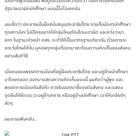
เป็นการพูดในแง่ลบ ฟังดูแล้วจับใจความได้ว่า เป็นการเรียกร้องให้
รัฐบาลเอาผิดนักศึกษา แบบนี้ไม่โอเคครับ
ผมเชื่อว่า ประชาชนในฝั่งสนับสนุนประชาธิปไตย รวมถึงน้องๆนักศึกษา
ทุกสถาบันฯ ไม่มีใครอยากให้กลุ่มไหนต้องโดนเอาผิด และหวังว่านา
ยกฯ ในฐานะหัวหน้า คสช. จะทำให้เป็นมาตรฐานเดียวกัน ด้วยการจะ
ยกเว้นโทษให้กับ บุคคลทุกกลุ่มที่ออกมาสะท้อนความคิดเห็นของสังคม
อย่างสันติวิธี
เมื่อคนของพรรคการเมืองที่อยู่ฝั่งประชาธิปไตย และอยู่ข้างนักศึกษา
มาโดยตลอด ออกมาแสดงความคิดเห็นแบบนี้ ผมคิดว่าผู้พูด และ
พรรคการเมืองต้นสังกัด ควรรีบออกมาชี้แจงต่อสังคม และแสดง
จุดยืนให้ชัดเจน จะอยู่ข้างทหาร หรืออยู่ข้างนักศึกษา เอาให้เคลียร์ๆ
ชัดๆ
ผมจะรอฟังครับ..