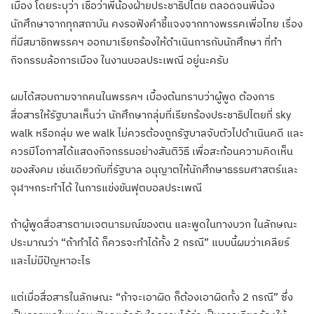
เมือง โดยระบุว่า เชื่อว่าพี่น้องฝ่ายประชาธิปไตย ตลอดจนพี่น้อง
นักศึกษาจากทุกสถาบัน คงรอฟังคำชี้แจงจากทางพรรคเพื่อไทย เรื่อง
ที่มีสมาชิกพรรคฯ ออกมาเรียกร้องให้ดำเนินการกับนักศึกษา ที่ทำ
กิจกรรมล้อการเมือง ในงานบอลประเพณี อยู่นะครับ
ผมได้สอบถามจากคนในพรรคฯ เบื้องต้นทราบว่าผู้พูด ต้องการ
สื่อสารให้รัฐบาลเห็นว่า นักศึกษากลุ่มที่เรียกร้องประชาธิปไตยที่ sky
walk หรือกลุ่ม we walk ไม่ควรต้องถูกรัฐบาลจับตัวไปดำเนินคดี และ
ควรมีโอกาสได้แสดงกิจกรรมอย่างสันติวิธี เพื่อสะท้อนความคิดเห็น
ของสังคม เช่นเดียวกับท
ี่รัฐบาล อนุญาตให้นักศึกษาธรรมศาสตร์และ
จุฬาฯกระทำได้ ในการแข่งขันฟุตบอลประเพณี
ถ้าผู้พูดสื่อสารตามเจตนารมณ์ของตน และพูดในทางบวก ในลักษณะ
ประมาณว่า “ถ้าทำได้ ก็ควรจะทำได้ทั้ง 2 กรณี” แบบนี้ผมว่าเคลียร์
และไม่มีปัญหาอะไร
แต่เมื่อสื่อสารในลักษณะ “ถ้าจะเอาผิด ก็ต้องเอาผิดทั้ง 2 กรณี” ซึ่ง