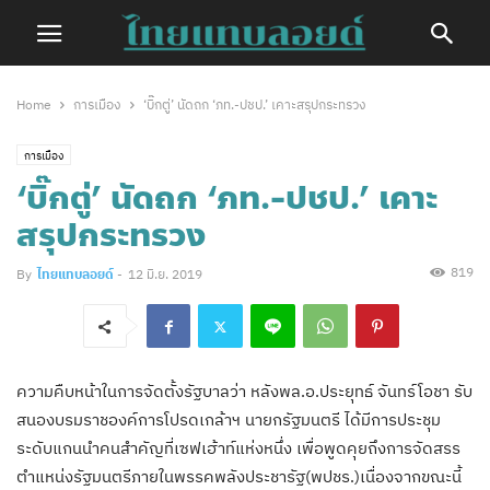
Home
การเมือง
‘บิ๊กตู่’ นัดถก ‘ภท.-ปชป.’ เคาะสรุปกระทรวง
การเมือง
‘บิ๊กตู่’ นัดถก ‘ภท.-ปชป.’ เคาะ
สรุปกระทรวง
819
By
ไทยแทบลอยด์
-
12 มิ.ย. 2019
ความคืบหน้าในการจัดตั้งรัฐบาลว่า หลังพล.อ.ประยุทธ์ จันทร์โอชา รับ
สนองบรมราชองค์การโปรดเกล้าฯ นายกรัฐมนตรี ได้มีการประชุม
ระดับแกนนำคนสำคัญที่เซฟเฮ้าท์แห่งหนึ่ง เพื่อพูดคุยถึงการจัดสรร
ตำแหน่งรัฐมนตรีภายในพรรคพลังประชารัฐ(พปชร.)เนื่องจากขณะนี้