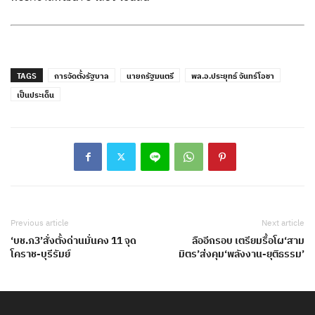
TAGS
การจัดตั้งรัฐบาล
นายกรัฐมนตรี
พล.อ.ประยุทธ์ จันทร์โอชา
เป็นประเด็น
Previous article
Next article
‘บช.ภ3’สั่งตั้งด่านมั่นคง 11 จุด
ลืออีกรอบ เตรียมรื้อโผ‘สาม
โคราช-บุรีรัมย์
มิตร’ส่งคุม‘พลังงาน-ยุติธรรม’