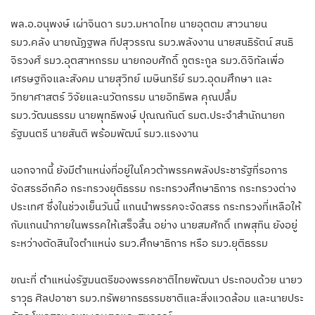
พล.อ.อนุพงษ์ เผ่าจินดา รมว.มหาดไทย นายอุตตม สาวนายน
รมว.คลัง นายณัฏฐพล ทีปสุวรรณ รมว.พลังงาน นายสนธิรัตน์ สนธิ
จิรวงศ์ รมว.อุตสาหกรรม นายกอบศักดิ์ ภูตระกูล รมว.ดิจิทัลเพื่อ
เศรษฐกิจและสังคม นายสุวิทย์ เมษินทรีย์ รมว.อุดมศึกษา และ
วิทยาศาสตร์ วิจัยและนวัตกรรม นายอิทธิพล คุณปลื้ม
รมว.วัฒนธรรม นายพุทธิพงษ์ ปุณณกันต์ รมต.ประจำสำนักนายก
รัฐมนตรี นายสันติ พร้อมพัฒน์ รมว.แรงงาน
นอกจากนี้ ยังมีตำแหน่งที่อยู่ในโควต้าพรรคพลังประชารัฐที่รอการ
จัดสรรอีกคือ กระทรวงยุติธรรม กระทรวงศึกษาธิการ กระทรวงต่าง
ประเทศ ซึ่งในช่วงเย็นวันนี้ แกนนำพรรคจะจัดสรร กระทรวงที่เหลือให้
กับแกนนำภายในพรรคให้เสร็จสิ้น อย่าง นายสมศักดิ์ เทพสุทิน ยังอยู่
ระหว่างตัดสินใจตำแหน่ง รมว.ศึกษาธิการ หรือ รมว.ยุติธรรม
ขณะที่ ตำแหน่งรัฐมนตรีของพรรคชาติไทยพัฒนา ประกอบด้วย นายว
ราวุธ ศิลปอาชา รมว.ทรัพยากรธรรมชาติและสิ่งแวดล้อม และนายประ