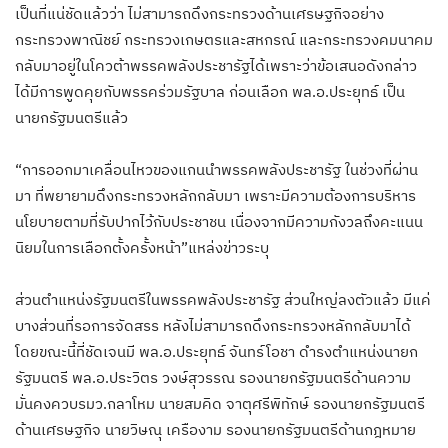
เป็นที่แน่ชัดแล้วว่า ไม่สามารถดึงกระทรวงด้านเศรษฐกิจอย่าง
กระทรวงพาณิชย์ กระทรวงเกษตรและสหกรณ์ และกระทรวงคมนาคม
กลับมาอยู่ในโควต้าพรรคพลังประชารัฐได้เพราะว่าข้อเสนอดังกล่าว
ได้มีการพูดคุยกับพรรคร่วมรัฐบาล ก่อนเลือก พล.อ.ประยุทธ์ เป็น
นายกรัฐมนตรีแล้ว
“การออกมาเคลื่อนไหวของแกนนำพรรคพลังประชารัฐ ในช่วงที่ผ่าน
มา ที่พยายามดึงกระทรวงหลักกลับมา เพราะมีความต้องการบริหาร
นโยบายตามที่รับปากไว้กับประชาชน เนื่องจากมีความกังวลถึงคะแนน
นิยมในการเลือกตั้งครั้งหน้า”แหล่งข่าวระบุ
ส่วนตำแหน่งรัฐมนตรีในพรรคพลังประชารัฐ ส่วนใหญ่ลงตัวแล้ว มีแค่
บางส่วนที่รอการจัดสรร หลังไม่สามารถดึงกระทรวงหลักกลับมาได้
โดยขณะนี้ที่ชัดเจนมี พล.อ.ประยุทธ์ จันทร์โอชา ดำรงตำแหน่งนายก
รัฐมนตรี พล.อ.ประวิตร วงษ์สุวรรณ รองนายกรัฐมนตรีด้านความ
มั่นคงควบรมว.กลาโหม นายสมคิด จาตุศรีพิทักษ์ รองนายกรัฐมนตรี
ด้านเศรษฐกิจ นายวิษณุ เครืองาม รองนายกรัฐมนตรีด้านกฎหมาย