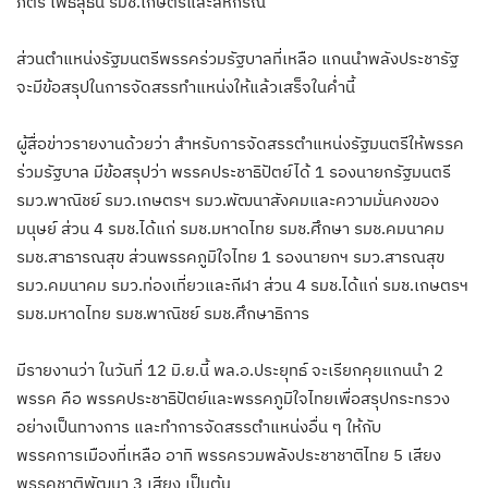
ภัตร โพธสุธน รมช.เกษตรและสหกรณ์
ส่วนตำแหน่งรัฐมนตรีพรรคร่วมรัฐบาลที่เหลือ แกนนำพลังประชารัฐ
จะมีข้อสรุปในการจัดสรรทำแหน่งให้แล้วเสร็จในค่ำนี้
ผู้สื่อข่าวรายงานด้วยว่า สำหรับการจัดสรรตำแหน่งรัฐมนตรีให้พรรค
ร่วมรัฐบาล มีข้อสรุปว่า พรรคประชาธิปัตย์ได้ 1 รองนายกรัฐมนตรี
รมว.พาณิชย์ รมว.เกษตรฯ รมว.พัฒนาสังคมและความมั่นคงของ
มนุษย์ ส่วน 4 รมช.ได้แก่ รมช.มหาดไทย รมช.ศึกษา รมช.คมนาคม
รมช.สาธารณสุข ส่วนพรรคภูมิใจไทย 1 รองนายกฯ รมว.สารณสุข
รมว.คมนาคม รมว.ท่องเที่ยวและกีฬา ส่วน 4 รมช.ได้แก่ รมช.เกษตรฯ
รมช.มหาดไทย รมช.พาณิชย์ รมช.ศึกษาธิการ
มีรายงานว่า ในวันที่ 12 มิ.ย.นี้ พล.อ.ประยุทธ์ จะเรียกคุยแกนนำ 2
พรรค คือ พรรคประชาธิปัตย์และพรรคภูมิใจไทยเพื่อสรุปกระทรวง
อย่างเป็นทางการ และทำการจัดสรรตำแหน่งอื่น ๆ ให้กับ
พรรคการเมืองที่เหลือ อาทิ พรรครวมพลังประชาชาติไทย 5 เสียง
พรรคชาติพัฒนา 3 เสียง เป็นต้น