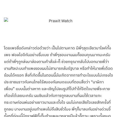
โดยเพจชื่อดังกล่าวต่อด้วยว่า เป็นไปตามคาด มีพี่ๆชุดเขียวมาไลค์ทั้ง
เพจ ฟอลไอจีกันอย่างรึ่มเบย ถ้าพี่ๆชอบงานผมก็ขอบคุณมากนะครับ
แต่ถ้าพี่ๆถูกส่งมาส่องตามคำสั่งล่ะก็ ช่วยกรุณากลับไปบอกนายพี่ว่า
งานศิลปะบนกำแพงของผมไม่สามารถล้มรัฐบาล หรือทำให้นายพี่เดือด
ร้อนได้หรอก สิ่งที่เกิดขึ้นในตอนนี้มันเกิดจากการทำอะไรแบบไม่เกรงใจ
ประชาชนราวกับคนไทยไร้สมองกันหมดแบบที่ตอบสื่อว่า “นาฬิกา
เพื่อน” แบบนั้นต่างหาก และเชิญไปลบรูปที่ไปทำให้จิตใจนายพี่ระคาย
เคืองได้เลยนะครับ ผมชินแล้วกับการถูกลบงานที่ผมใช้เวลาแกะ
กระดาษก่อนพ่นอย่าง
ยาวนานและตั้งใจ ผมไม่เคยเสียใจเลยสักครั้งที่
ถูกลบ บางงานอยู่บนกำแพงไม่ถึงสิบชั่วโมง พี่ๆก็มาลบกันอย่างด่วนจี๋
ทั้งๆที่ก่อนนี้มีกราฟฟิตี้เต็มกำแพงมาหลายปีแล้วก็ตาม เพราะทั้งหมด