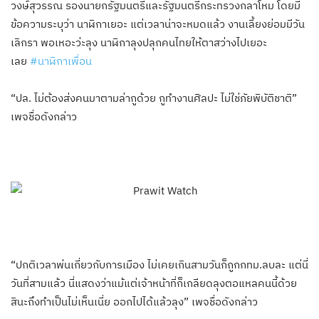
วงษ์สุวรรณ รองนายกรัฐมนตรีและรัฐมนตรีกระทรวงกลาโหม โดยมี
ข้อความระบุว่า นาฬิกาเยอะ แต่เวลาน่าจะหมดแล้ว งานเลี้ยงย่อมมีวัน
เลิกรา พอเหอะว่ะลุง นาฬิกาลุงปลุกคนไทยให้ตาสว่างไปเยอะ
เลย
#
นาฬิกาเพื่อน
“ปล. ไม่ต้องส่งคนมาตามล่ากูด้วย กูทำงานศิลปะ ไม่ใช่ภัยพิบัติชาติ”
เพจชื่อดังกล่าว
“ปกติเวลาพ่นเกี่ยวกับการเมือง ไม่เคยเกินสามวันก็ถูกกทม.ลบละ แต่นี่
วันที่สามแล้ว นี่แสดงว่าแม้แต่เจ้าหน้าที่ก็เกลียดลุงตอแหลคนนี้ด้วย
สินะถึงทำเป็นไม่เห็นเนี่ย ออกไปได้แล้วลุง” เพจชื่อดังกล่าว