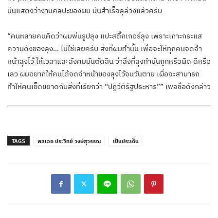
มันแสดงว่างานศิลปะของผม มันสำเร็จลุล่วงแล้วครับ
“คนหลายคนคิดว่าผมพ่นรูปลุง แปะสติ้กเกอร์ลุง เพราะเกาะกระแส
ความดังของลุง… ไม่ใช่เลยครับ สิ่งที่ผมทำนั้น เพื่อจะให้ทุกคนจดจำ
หน้าลุงไว้ ให้เวลาและสังคมมันตัดสิน ว่าสิ่งที่ลุงทำมันถูกหรือผิด ดีหรือ
เลว ผมอยากให้คนได้จดจำหน้าของลุงไว้จนวันตาย เผื่อจะสามารถ
ทำให้คนเข็ดขยาดกับสิ่งที่เรียกว่า “ปฏิวัติรัฐประหาร”” เพจชื่อดังกล่าว
TAGS
พลเอก ประวิทย์ วงษ์สุวรรณ
เป็นประเด็น