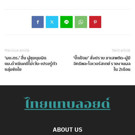
Previous article
Next article
‘ผบ.ตร.’ ฮึ่ม ผู้ชุมนุมผิด
‘บิ๊กป้อม’ สั่งปราบ ยาเสพติด-ผู้มี
กม.ดำเนินคดีไม่เว้น-เปรยรู้ตัว
อิทธิพล-โอเวอร์สเตย์ รายงานผล
กลุ่มชักใย
ใน 2เดือน
ABOUT US