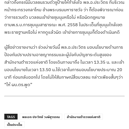
กล่าวถึงกรณีมีมวลชนรวมตัวชูป้ายให้กำลังใจ พล.อ.ประวิตร ที่บริเวณ
หน้ากระทรวงกลาโหม ข้างพระบรมมหาราชวัง ว่า ก็ต้องพิจารณาก่อน
ว่าการรวมตัว มวลชนเข้าข่ายชุมนุมหรือไม่ หรือผิดกฎหมาย
ตามพ.ร.บ.การชุมนุมสาธารณะ พ.ศ. 2558 ในประเด็นที่ชุมนุมใกล้เขต
พระราชฐานหรือไม่ หากดูแล้วผิด เข้าข่ายการชุมนุมก็ต้องดำเนินคดี
ผู้สื่อข่าวรายงานว่า ช่วงบ่ายวันนี้ พล.อ.ประวิตร มอบนโยบายด้านการ
ป้องกันปราบปรามอาชญากรรมและผู้บังคับบัญชาระดับสูงของ
สำนักงานตำรวจแห่งชาติ โดยเดินทางมาถึง ในเวลา 13.35 น. และเข้า
มอบนโยบายในเวลา 13.50 น.ใช้เวลาในการมอบนโยบายประมาณ 20
นาที ก่อนกลับออกไป โดยไม่ให้สัมภาษณ์สื่อมวลชน กล่าวเพียงสั้นๆว่า
“ให้ ผบ.ตร.พูด”
TAGS
พลเอก ประวิทย์ วงษ์สุวรรณ
สำนักงานตำรวจแห่งชาติ
เป็นประเด็น