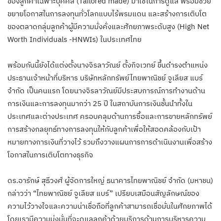
ของลูกค้าเฉพาะบุคคล (Tailored made) มาใช้ในการดูแล พร้อมช่วย
ขยายโอกาสในการลงทุนทั่วโลกแบบไร้พรมแดน และสร้างการเติบโต
ของตลาดกลุ่มลูกค้าผู้มีความมั่งคั่งและศักยภาพระดับสูง (High Net
Worth Individuals -HNWIs) ในประเทศไทย
พร้อมกันนี้ยังได้แต่งตั้งนางจิรลาวัณย์ ตั้งกิจเวทย์ ขึ้นดำรงตำแหน่ง
ประธานเจ้าหน้าที่บริหาร บริษัทหลักทรัพย์ไทยพาณิชย์ จูเลียส แบร์
จำกัด เป็นคนแรก โดยนางจิรลาวัณย์มีประสบการณ์การทำงานด้าน
การเงินและการลงทุนมากว่า 25 ปี ในสถาบันการเงินชั้นนำทั้งใน
ประเทศและต่างประเทศ ครอบคลุมด้านการซื้อและการขายหลักทรัพย์
การสร้างกลยุทธ์ทางการลงทุนให้กับลูกค้าเพื่อให้สอดคล้องกับเป้า
หมายทางการเงินที่วางไว้ รวมถึงวางแผนการการดำเนินงานเพื่อสร้าง
โอกาสในการเติบโตทางธุรกิจ
ดร.อารักษ์ สุธีวงศ์ ผู้จัดการใหญ่ ธนาคารไทยพาณิชย์ จำกัด (มหาชน)
กล่าวว่า “ไทยพาณิชย์ จูเลียส แบร์” เปรียบเสมือนสัญลักษณ์ของ
ความไว้วางใจและความน่าเชื่อถือที่ลูกค้าสามารถเชื่อมั่นในศักยภาพได้
โดยเรามีความมุ่งมั่นที่จะดูแลลูกค้าด้วยบริการด้านการบริหารความ