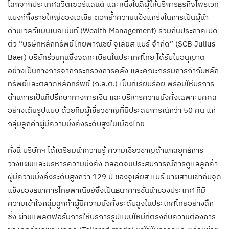
โลกจากประเทศสวิตเซอร์แลนด์ และหนึ่งในสี่ผู้ให้บริการธุรกิจไพรเวท
แบงก์กิ้งรายใหญ่ของเอเชีย ตอกย้ำความแข็งแกร่งในการเป็นผู้นำ
ด้านเวลธ์แมนเนจเม้นท์ (Wealth Management) ร่วมกันประกาศเปิด
ตัว “บริษัทหลักทรัพย์ไทยพาณิชย์ จูเลียส แบร์ จำกัด” (SCB Julius
Baer) บริษัทร่วมทุนซึ่งจดทะเบียนในประเทศไทย ได้รับใบอนุญาต
อย่างเป็นทางการจากกระทรวงการคลัง และคณะกรรมการกำกับหลัก
ทรัพย์และตลาดหลักทรัพย์ (ก.ล.ต.) เป็นที่เรียบร้อย พร้อมให้บริการ
ด้านการเป็นที่ปรึกษาทางการเงิน และบริหารความมั่งคั่งเฉพาะบุคคล
อย่างเต็มรูปแบบ ด้วยทีมผู้เชี่ยวชาญที่มีประสบการณ์กว่า 50 คน แก่
กลุ่มลูกค้าผู้มีความมั่งคั่งระดับสูงในเมืองไทย
ทั้งนี้ บริษัทฯ ได้เตรียมนำความรู้ ความเชี่ยวชาญด้านกลยุทธ์การ
วางแผนและบริหารความมั่งคั่ง ตลอดจนประสบการณ์การดูแลลูกค้า
ผู้มีความมั่งคั่งระดับสูงกว่า 129 ปี ของจูเลียส แบร์ มาผสานเข้ากับจุด
แข็งของธนาคารไทยพาณิชย์ซึ่งเป็นธนาคารชั้นนำของประเทศ ที่มี
ความเข้าใจกลุ่มลูกค้าผู้มีความมั่งคั่งระดับสูงในประเทศไทยอย่างลึก
ซึ้ง ผ่านแพลตฟอร์มการให้บริการรูปแบบใหม่ที่ตรงกับความต้องการ