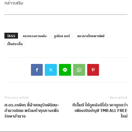
กล่าวเสริม
TAGS
กระทรวงการคลัง
จูเลียส แบร์
ธนาคารไทยพาณิชย์
เป็นประเด็น
Previous article
Next article
ศ.ดร.เกษียร ชี้ฝ่ายอนุรักษ์นิยม-
ทีเอ็มบี ให้ดูหนังดีได้ราคาถูกกว่า
อำนาจนิยม พร้อมทำทุกทางเพื่อ
เพียงเปิดบัญชี TMB ALL FREE
รักษาอำนาจ
ใหม่