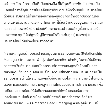
กล่าวว่า “เรามีความยินดีเป็นอย่างยิ่ง ที่ได้คุณจิรลาวัณย์มาร่วมเป็น
แกนหลักสำคัญในการขับเคลื่อนธุรกิจของบริษัทร่วมทุนในประเทศไทย
ด้วยประสบการณ์ด้านการเงินการลงทุนอย่างกว้างขวางของคุณจิร
ลาวัณย์ เมื่อมาผสานเข้ากับศักยภาพที่ไร้ขีดจำกัดของจูเลียส แบร์ และ
ธนาคารไทยพาณิชย์ จะช่วยให้เราสามารถนำเสนอโซลูชั่นทางการเงิน
และการลงทุนให้แก่ลูกค้าผู้มีความมั่งคั่งระดับสูง (HNWIs) ใน
ประเทศไทยได้อย่างมีประสิทธิภาพ”
“เรามีหลักสูตรฝึกอบรมสำหรับผู้จัดการธุรกิจสัมพันธ์ (Relationship
Manager) โดยเฉพาะ เพื่อมุ่งเน้นพัฒนาทักษะสำคัญในการให้บริการ
ทางการเงินที่จะตอบโจทย์ทุกความต้องการของลูกค้า โดยเป็นการ
ผสานจุดแข็งของ จูเลียส แบร์ ที่มีความเชี่ยวชาญและประสบการณ์ใน
ธุรกิจบริการด้านไพรเวทแบงก์กิ้งชั้นนำระดับโลก และความเข้าใจความ
ต้องการเชิงลึกในการเข้าถึงลูกค้าคนไทยของธนาคารไทยพาณิชย์ เพื่อ
เตรียมความพร้อมให้กับทีมงานของเราให้พร้อมรองรับตลาด
เวลธ์แมเนจเม้นท์ของเมืองไทยที่มีการเติบโตอย่างรวดเร็ว” มร.
คริสเตียน แคปเพลลี่ Market Head Emerging Asia จูเลียส แบร์