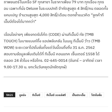
ภาพยนตร์ในเครือ SF ทุกสาขา ในราคาเพียง 79 บาท ทุกเรื่อง ทุกร
อบ เฉพาะที่นั่ง Deluxe ในระบบปกติ จำกัดสูงสุด 4 สิทธิ์/คน ตลอดทั้ง
แคมเปญ จำนวนสูงสุด 4,000 สิทธิ์/เดือน ตอกย้ำแนวคิด “ลูกค้าที
เอ็มบีต้องได้มากกว่า”
เงื่อนไขง่ายๆ เพียงกดรับโค้ด (CODE) ผ่านทีเอ็มบี ทัช (TMB
TOUCH) โมบายแบงก์กิ้ง แอปพลิเคชัน ในเมนู ทีเอ็มบี ว้าว (TMB
WOW) ระยะเวลาโปรโมชั่นตั้งแต่วันนี้จนถึงถึง 31 ธ.ค. 2562
สอบถามข้อมูลเพิ่มเติมได้ที่ ทีเอ็มบี คอนแทค เซ็นเตอร์ 1558 ได้
ตลอด 24 ชั่วโมง หรือโทร. 02-645-0014 (จันทร์ – อาทิตย์ เวลา
9.00-17.30 น. ยกเว้นวันหยุดนักขัตฤกษ์)
TAGS
ดูหนัง
ทีเอ็มบี
ทีเอ็มบี ออลล์ฟรี
เป็นประเด็น
โปรโมชั่น