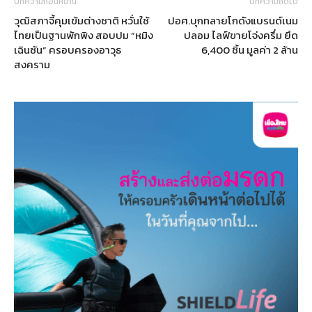
บทความก่อนหน้านี้
บทความถัดไป
วุฒิสภาจี้คุมเข้มต่างชาติ หวั่นใช้
ปอศ.บุกทลายโกดังแบรนด์เนม
ไทยเป็นฐานพักพิง สอบปม “หมิง
ปลอม ไลฟ์ขายโจ่งครึ่ม ยึด
เฉินซัน” ครอบครองอาวุธ
6,400 ชิ้น มูลค่า 2 ล้าน
สงคราม