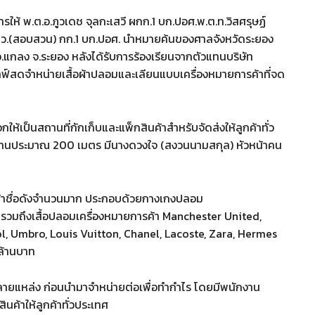
งการให้ พ.ต.อ.ภูวเดช จุลกะเสวี ผกก.1 บก.ปอศ.พ.ต.ท.วิสศรุษฏ์
 สว.(สอบสวน) กก.1 บก.ปอศ. นำหมายค้นของศาลจังหวัดระยอง
 อ.แกลง จ.ระยอง หลังได้รับการร้องเรียนจากตัวแทนบริษัท
ไลฟ์สดจำหน่ายเสื้อผ้าปลอมและเลียนแบบเครื่องหมายการค้าที่จด
ห้เป็นสถานที่กักเก็บและแพ็กสินค้าสำหรับจัดส่งให้ลูกค้าทั่ว
ตัวบ้านประมาณ 200 เมตร มีนางดวงใจ (สงวนนามสกุล) หัวหน้าคน
ค้าชื่อดังจำนวนมาก ประกอบด้วยกางเกงปลอม
รวมถึงเสื้อปลอมเครื่องหมายการค้า Manchester United,
l, Umbro, Louis Vuitton, Chanel, Lacoste, Zara, Hermes
 ล้านบาท
หลายแหล่ง ก่อนนำมาจำหน่ายต่อเพื่อทำกำไร โดยมีพนักงาน
นค้าให้ลูกค้าทั่วประเทศ