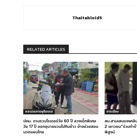
Thaitabloid5
RELATED ARTICLES
กระบวนการยุติธรรม
การเมือง
ปคม. ตามรวบไรเดอร์วัย 60 ปี ลวงเด็กพิเศษ
สน.สามเสนแจงคลิปว
วัย 17 ปี ออกอุบายชวนไปกินข้าว อ้างช่วยสอน
2 เยาวชน“ร่วมทำร้
นวดแผนไทย
พิสูจน์