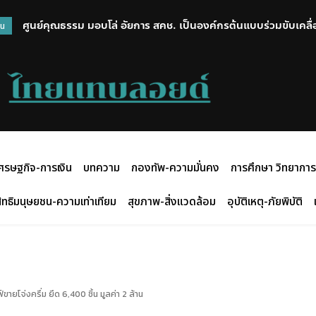
ศูนย์คุณธรรม มอบโล่ อัยการ สคช. เป็นองค์กรต้นแบบร่วมขับเคลื่
วน
ศรษฐกิจ-การเงิน
บทความ
กองทัพ-ความมั่นคง
การศึกษา วิทยาการ
ิทธิมนุษยชน-ความเท่าเทียม
สุขภาพ-สิ่งแวดล้อม
อุบัติเหตุ-ภัยพิบัติ
โจ่งครึ่ม ยึด 6,400 ชิ้น มูลค่า 2 ล้าน