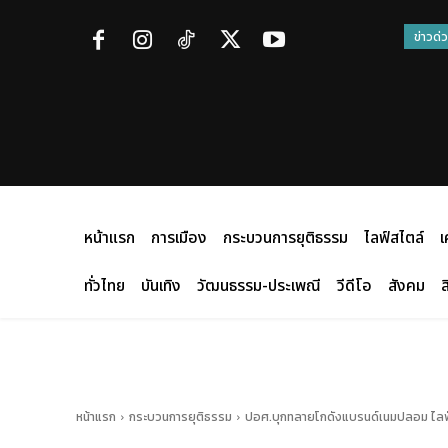
ข่าวด่
หน้าแรก
การเมือง
กระบวนการยุติธรรม
ไลฟ์สไตล์
เ
ทั่วไทย
บันเทิง
วัฒนธรรม-ประเพณี
วีดีโอ
สังคม
ส
หน้าแรก
กระบวนการยุติธรรม
ปอศ.บุกทลายโกดังแบรนด์เนมปลอม ไลฟ์ขาย