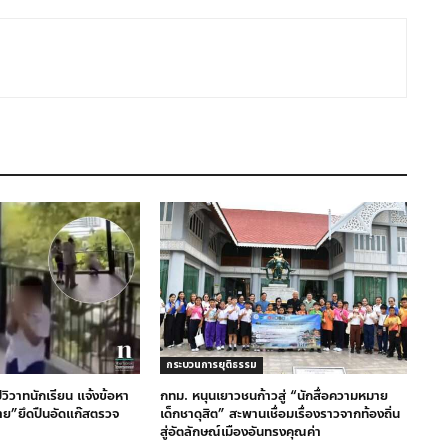
กระบวนการยุติธรรม
ิวาทนักเรียน แจ้งข้อหา
กทม. หนุนเยาวชนก้าวสู่ “นักสื่อความหมาย
าย”ยึดปืนอัดแก๊สตรวจ
เด็กชาดุสิต” สะพานเชื่อมเรื่องราวจากท้องถิ่น
สู่อัตลักษณ์เมืองอันทรงคุณค่า