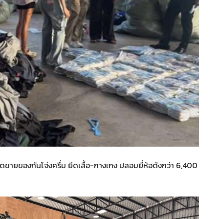
ายของกันโจ่งครึ่ม ยึดเสื้อ-กางเกง ปลอมยี่ห้อดังกว่า 6,400