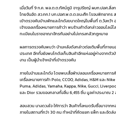
เมื่อวันที่ 9 ก.ค. พล.ต.ต.ทัศน์ภูมิ จารุปรัชญ์ ผบก.ปอศ.สั่
ไทยจันอัด สว.กก.1 บก.ปอศ.พ.ต.ต.ชนะศึก โรจนพิทยากร
เข้าตรวจค้นบ้านพักและโกดังขนาดใหญ่ในพื้นที่ ต.วังหว้า
เจ้าของเครื่องหมายการค้าว่า พบร้านค้าดังกล่าวออนไลน์
ทะเบียนในราชอาณาจักรกันอย่างไม่เกรงกลัวกฎหมาย
ผลการตรวจค้นพบว่า บ้านหลังดังกล่าวต่อเติมพื้นที่ภายนอกใ
ประเทศ อีกทั้งยังพบโกดังเก็บสินค้าอีกแห่งอยู่ห่างจาก
งาน เป็นผู้นำเจ้าหน้าที่เข้าตรวจค้น
ภายในบ้านและโกดัง โดยพบเสื้อผ้าปลอมเครื่องหมายการ
เครื่องหมายการค้า Polo, CCOO, Adidas, H&M และ Nike 
Puma, Adidas, Yamaha, Kappa, Nike, Gucci, Liverpoo
และ Dior รวมของกลางทั้งสิ้น 6,455 ชิ้น มูลค่าประมาณ 2
สอบสวน นางดวงใจ ให้การว่า สินค้าทั้งหมดรับซื้อมาจาก
ภายในสถานที่กว่า 30 คน ทำหน้าที่คัดแยก แพ็ก และจัดส่งสิ