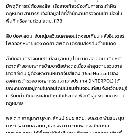
มีพฤติการณ์ต้องสงสัย หรืออาจเกี่ยวข้องกับการกระทำผิด
กฎหมาย สามารถแจ้งข้อมูลได้ที่สำนักงานตรวจคนเข้าเมืองใน
พื้นที่ หรือสายด่วน สตม. 1178
สืบ ปอพ.สตม. จับหนุ่มสวีเดนคาคอนโดจอมเทียน หลังอินเตอร์
โพลออกหมายแดง คดียาเสพติด เตรียมส่งกลับดำเนินคดี
สำนักงานตรวจคนเข้าเมือง (สตม.) โดย บก.สส.สตม. เดินหน้า
กวาดล้างอาชญากรข้ามชาติอย่างต่อเนื่อง ล่าสุดตามรวบชาย
ชาวสวีเดน ผู้ต้องหาตามหมายจับสีแดง (Red Notice) ของ
องค์การตำรวจอาชญากรรมระหว่างประเทศ (INTERPOL) ได้
ขณะกบดานอยู่ภายในคอนโดมิเนียมย่านจอมเทียน จังหวัดชลบุรี
เตรียมดำเนินการผลักดันกลับประเทศเพื่อเข้าสู่กระบวนการตาม
กฎหมาย
พล.ต.ท.ภาณุมาศ บุญญลักษม์ ผบช.สตม., พล.ต.ต.พันธนะ นุช
นารถ รอง ผบช.สตม., และ พล.ต.ต.ภานพ วรธนัชชากุล
ผบก.สส.สตม. ได้สั่งการให้เร่งสืบสวนติดตามบุคคลต่างด้าวที่