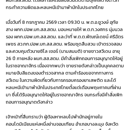
กระทำความผิดและหลบหนีเข้ามาพำนักในประเทศไทย
เมื่อวันที่ 8 กรกฎาคม 2569 เวลา 09.30 น. พ.ต.อ.ชูวงษ์ อุทัย
สาง ผกก.ปอพ.บก.สส.สตม. มอบหมายให้ พ.ต.ท.วงศกร นุ่มนวล
รอง ผกก.ปอพ.บก.สส.สตม. และว่าที่ พ.ต.ต.พัณณ์เดชน์ ศรีฉัตร
เพชร สว.กก.ปอพ.บก.สส.สตม. พร้อมชุดสืบสวน เข้าตรวจสอบ
และควบคุมตัวนายซิโล เชอร์ (นามสมมติ) ชายชาวสวีเดน อายุ
26 ปี ภายหลัง ผบก.สส.สตม. มีคำสั่งเพิกถอนการอนุญาตให้อยู่
ในราชอาณาจักร เนื่องจากพบว่า ชายรายดังกล่าวเป็นบุคคลตาม
หมายจับสีแดงของตำรวจสากล ตามคำร้องขอจากทางการ
สวีเดน ในความผิดเกี่ยวกับการครอบครองยาเสพติด และได้
หลบหนีเข้ามาพำนักในประเทศไทยตั้งแต่เดือนพฤษภาคมที่ผ่าน
มา ซึ่งได้รับอนุญาตให้อยู่ในราชอาณาจักร จนกระทั่งมีคำสั่งเพิก
ถอนการอนุญาตดังกล่าว
เจ้าหน้าที่สืบทราบว่า ผู้ต้องหาหลบไปพำนักอยู่ภายใน
คอนโดมิเนียมแห่งหนึ่งย่านจอมเทียน อำเภอบางละมุง จังหวัด