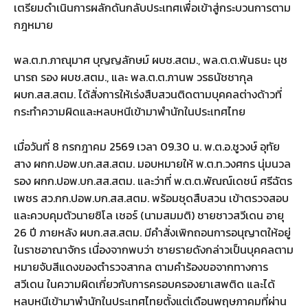
เตรียมดำเนินการผลักดันกลับประเทศเพื่อเข้าสู่กระบวนการตาม
กฎหมาย
พล.ต.ท.ภาณุมาศ บุญญลักษม์ ผบช.สตม., พล.ต.ต.พันธนะ นุช
นารถ รอง ผบช.สตม., และ พล.ต.ต.ภานพ วรธนัชชากุล
ผบก.สส.สตม. ได้สั่งการให้เร่งสืบสวนติดตามบุคคลต่างด้าวที่
กระทำความผิดและหลบหนีเข้ามาพำนักในประเทศไทย
เมื่อวันที่ 8 กรกฎาคม 2569 เวลา 09.30 น. พ.ต.อ.ชูวงษ์ อุทัย
สาง ผกก.ปอพ.บก.สส.สตม. มอบหมายให้ พ.ต.ท.วงศกร นุ่มนวล
รอง ผกก.ปอพ.บก.สส.สตม. และว่าที่ พ.ต.ต.พัณณ์เดชน์ ศรีฉัตร
เพชร สว.กก.ปอพ.บก.สส.สตม. พร้อมชุดสืบสวน เข้าตรวจสอบ
และควบคุมตัวนายซิโล เชอร์ (นามสมมติ) ชายชาวสวีเดน อายุ
26 ปี ภายหลัง ผบก.สส.สตม. มีคำสั่งเพิกถอนการอนุญาตให้อยู่
ในราชอาณาจักร เนื่องจากพบว่า ชายรายดังกล่าวเป็นบุคคลตาม
หมายจับสีแดงของตำรวจสากล ตามคำร้องขอจากทางการ
สวีเดน ในความผิดเกี่ยวกับการครอบครองยาเสพติด และได้
หลบหนีเข้ามาพำนักในประเทศไทยตั้งแต่เดือนพฤษภาคมที่ผ่าน