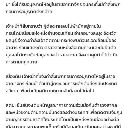
มา ซึ่งได้รับอนุญาตให้อยู่ในราชอาณาจักร จนกระทั่งมีคำสั่งเพิก
ถอนการอนุญาตดังกล่าว
เจ้าหน้าที่สืบทราบว่า ผู้ต้องหาหลบไปพำนักอยู่ภายใน
คอนโดมิเนียมแห่งหนึ่งย่านจอมเทียน อำเภอบางละมุง จังหวัด
ชลบุรี จึงวางกำลังเฝ้าติดตาม กระทั่งพบตัวบริเวณล็อบบี้ของ
อาคาร ก่อนแสดงตัว ตรวจสอบหนังสือเดินทาง และยืนยันตัว
บุคคลได้ตรงกับข้อมูลของตำรวจสากล จึงควบคุมตัวไว้ดำเนิน
การตามกฎหมาย
เบื้องต้น เจ้าหน้าที่แจ้งคำสั่งเพิกถอนการอนุญาตให้อยู่ในราช
อาณาจักร ก่อนนำตัวเข้าสู่กระบวนการผลักดันส่งกลับประเทศ
สวีเดน เพื่อดำเนินคดีตามหมายจับที่ออกไว้ต่อไป
สตม. ยืนยันจะเดินหน้าบูรณาการความร่วมมือกับตำรวจสากล
และหน่วยงานด้านความมั่นคงของต่างประเทศ เพื่อติดตามจับกุม
อาชญากรข้ามชาติที่ใช้ประเทศไทยเป็นแหล่งหลบซ่อนอย่างต่อ
เนื่อง หากประชาชนพบเห็นหรือมีข้อมูลเกี่ยวกับบุคคลต่างชาติที่