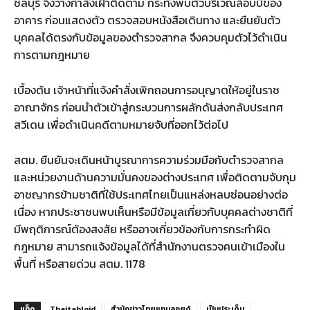
ชลบุรี จึงวางกำลังเฝ้าติดตาม กระทั่งพบตัวบริเวณล็อบบี้ของ
อาคาร ก่อนแสดงตัว ตรวจสอบหนังสือเดินทาง และยืนยันตัว
บุคคลได้ตรงกับข้อมูลของตำรวจสากล จึงควบคุมตัวไว้ดำเนิน
การตามกฎหมาย
เบื้องต้น เจ้าหน้าที่แจ้งคำสั่งเพิกถอนการอนุญาตให้อยู่ในราช
อาณาจักร ก่อนนำตัวเข้าสู่กระบวนการผลักดันส่งกลับประเทศ
สวีเดน เพื่อดำเนินคดีตามหมายจับที่ออกไว้ต่อไป
สตม. ยืนยันจะเดินหน้าบูรณาการความร่วมมือกับตำรวจสากล
และหน่วยงานด้านความมั่นคงของต่างประเทศ เพื่อติดตามจับกุม
อาชญากรข้ามชาติที่ใช้ประเทศไทยเป็นแหล่งหลบซ่อนอย่างต่อ
เนื่อง หากประชาชนพบเห็นหรือมีข้อมูลเกี่ยวกับบุคคลต่างชาติที่
มีพฤติการณ์ต้องสงสัย หรืออาจเกี่ยวข้องกับการกระทำผิด
กฎหมาย สามารถแจ้งข้อมูลได้ที่สำนักงานตรวจคนเข้าเมืองใน
พื้นที่ หรือสายด่วน สตม. 1178
แท็ก
Thaitabloid
สำนักข่าวไทยแทบลอยด์
เป็นประเด็น