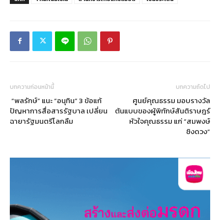
บทความก่อนหน้านี้
บทความถัดไป
“พลรักษ์” แนะ “อนุทิน” 3 ข้อแก้
ศูนย์คุณธรรม มอบรางวัล
ปัญหาการสื่อสารรัฐบาล เปลี่ยน
ต้นแบบของผู้พิทักษ์สันติราษฎร์
ฉายารัฐมนตรีโลกลืม
หัวใจคุณธรรม แก่ “สมพงษ์
ชิงดวง”