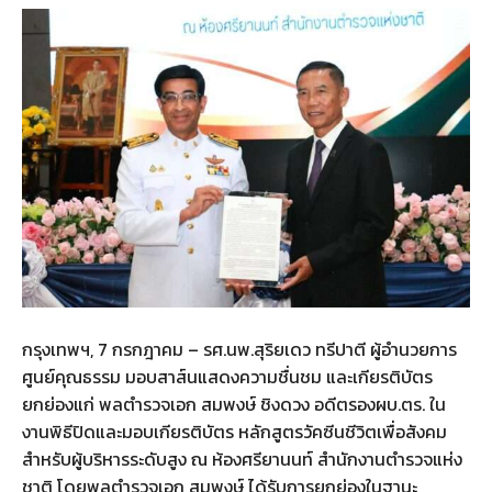
กรุงเทพฯ, 7 กรกฎาคม – รศ.นพ.สุริยเดว ทรีปาตี ผู้อำนวยการ
ศูนย์คุณธรรม มอบสาส์นแสดงความชื่นชม และเกียรติบัตร
ยกย่องแก่ พลตำรวจเอก สมพงษ์ ชิงดวง อดีตรองผบ.ตร. ใน
งานพิธีปิดและมอบเกียรติบัตร หลักสูตรวัคซีนชีวิตเพื่อสังคม
สำหรับผู้บริหารระดับสูง ณ ห้องศรียานนท์ สำนักงานตำรวจแห่ง
ชาติ โดยพลตำรวจเอก สมพงษ์ ได้รับการยกย่องในฐานะ