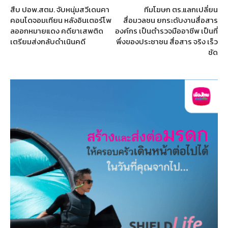
สืบ ปอพ.สตม. จับหนุ่มสวีเดนคา
ทีมโฆษก ตร.แลกเปลี่ยน
คอนโดจอมเทียน หลังอินเตอร์โพ
สื่อมวลชน ยกระดับงานสื่อสาร
ลออกหมายแดง คดียาเสพติด
องค์กร เป็นตำรวจมืออาชีพ เป็นที่
เตรียมส่งกลับดำเนินคดี
พึ่งของประชาชน สื่อสาร จริง เร็ว
ชัด