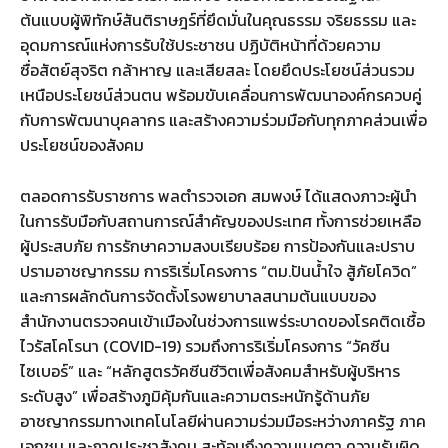
ต้นแบบผู้พิทักษ์สันติราษฎร์ที่ยึดมั่นในคุณธรรม จริยธรรม และ
อุดมการณ์แห่งการรับใช้ประชาชน ปฏิบัติหน้าที่ด้วยความ
ซื่อสัตย์สุจริต กล้าหาญ และเสียสละ โดยยึดประโยชน์ส่วนรวม
เหนือประโยชน์ส่วนตน พร้อมขับเคลื่อนการพัฒนาองค์กรควบคู่
กับการพัฒนาบุคลากร และสร้างความร่วมมือกับทุกภาคส่วนเพื่อ
ประโยชน์ของสังคม
ตลอดการรับราชการ พลตำรวจเอก สมพงษ์ ได้แสดงภาวะผู้นำ
ในการรับมือกับสถานการณ์สำคัญของประเทศ ทั้งการช่วยเหลือ
ผู้ประสบภัย การรักษาความสงบเรียบร้อย การป้องกันและปราบ
ปรามอาชญากรรม การริเริ่มโครงการ “ตม.ปันน้ำใจ สู้ภัยโควิด”
และการผลักดันการจัดตั้งโรงพยาบาลสนามต้นแบบของ
สำนักงานตรวจคนเข้าเมืองในช่วงการแพร่ระบาดของโรคติดเชื้อ
ไวรัสโคโรนา (COVID-19) รวมถึงการริเริ่มโครงการ “วัคซีน
ไซเบอร์” และ “หลักสูตรวัคซีนชีวิตเพื่อสังคมสำหรับผู้บริหาร
ระดับสูง” เพื่อสร้างภูมิคุ้มกันและความตระหนักรู้ด้านภัย
อาชญากรรมทางเทคโนโลยีผ่านความร่วมมือระหว่างภาครัฐ ภาค
เอกชน และภาคประชาสังคม สะท้อนถึงความเมตตา ความรับผิด