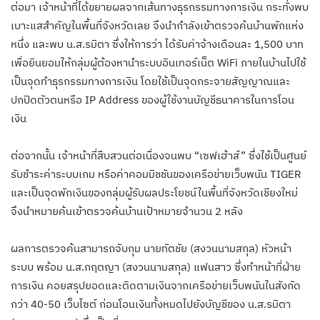
ต่อมา เจ้าหน้าที่ได้ขยายผลจากเส้นทางธุรกรรมทางการเงิน กระทั่งพบ
เบาะแสสำคัญในพื้นที่จังหวัดเลย จึงนำกำลังเข้าตรวจค้นบ้านพักแห่ง
หนึ่ง และพบ น.ส.รมิตา ซึ่งให้การว่า ได้รับค่าจ้างเดือนละ 1,500 บาท
เพื่อยินยอมให้กลุ่มผู้ต้องหานำระบบอินเทอร์เน็ต WiFi ภายในบ้านไปใช้
เป็นจุดทำธุรกรรมทางการเงิน โดยใช้เป็นจุดกระจายสัญญาณและ
ปกปิดตัวตนหรือ IP Address ของผู้ใช้งานบัญชีธนาคารในการโอน
เงิน
ต่อจากนั้น เจ้าหน้าที่สืบสวนต่อเนื่องจนพบ “เซฟเฮ้าส์” ซึ่งใช้เป็นศูนย์
รับชำระค่าระบบเกม หรือค่าคอมมิชชันของเครือข่ายเว็บพนัน TIGER
และเป็นจุดพักเงินของกลุ่มผู้รับผลประโยชน์ในพื้นที่จังหวัดเชียงใหม่
จึงนำหมายค้นเข้าตรวจค้นบ้านเป้าหมายจำนวน 2 หลัง
ผลการตรวจค้นสามารถจับกุม นายทัตชัย (สงวนนามสกุล) หัวหน้า
ระบบ พร้อม น.ส.กฤตญา (สงวนนามสกุล) แฟนสาว ซึ่งทำหน้าที่ฝ่าย
การเงิน คอยสรุปยอดและติดตามเงินจากเครือข่ายเว็บพนันในสังกัด
กว่า 40-50 เว็บไซต์ ก่อนโอนเงินทั้งหมดไปยังบัญชีของ น.ส.รมิตา