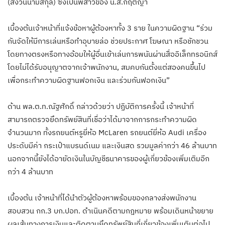
(สงวนนามสกุล) ซึ่งเป็นพี่สาวของ น.ส.กฤตญา
เบื้องต้นเจ้าหน้าที่แจ้งข้อหาผู้ต้องหาทั้ง 3 ราย ในความผิดฐาน “ร่วม
กันจัดให้มีการเล่นหรือทำอุบายล่อ ช่วยประกาศ โฆษณา หรือชักชวน
โดยทางตรงหรือทางอ้อมให้ผู้อื่นเข้าเล่นการพนันผ่านสื่ออิเล็กทรอนิกส์
โดยไม่ได้รับอนุญาตจากเจ้าพนักงาน, สมคบกันตั้งแต่สองคนขึ้นไป
เพื่อกระทำความผิดฐานฟอกเงิน และร่วมกันฟอกเงิน”
ด้าน พล.ต.ท.ณัฐศักดิ์ กล่าวด้วยว่า ปฏิบัติการครั้งนี้ เจ้าหน้าที่
สามารถตรวจยึดทรัพย์สินที่เชื่อว่าได้มาจากการกระทำความผิด
จำนวนมาก ทั้งรถยนต์หรูยี่ห้อ McLaren รถยนต์ยี่ห้อ Audi เครื่อง
ประดับมีค่า กระเป๋าแบรนด์เนม และเงินสด รวมมูลค่ากว่า 46 ล้านบาท
นอกจากนี้ยังได้อายัดเงินในบัญชีธนาคารของผู้เกี่ยวข้องเพิ่มเติมอีก
กว่า 4 ล้านบาท
เบื้องต้น เจ้าหน้าที่ได้นำตัวผู้ต้องหาพร้อมของกลางส่งพนักงาน
สอบสวน กก.3 บก.ปอท. ดำเนินคดีตามกฎหมาย พร้อมเดินหน้าขยาย
ผลเส้นทางการเงินและติดตามยึดทรัพย์สินที่เกี่ยวข้องเพิ่มเติมต่อไป