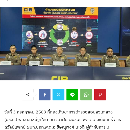
วันที่ 3 กรกฎาคม 2569 ที่กองบัญชาการตำรวจสอบสวนกลาง
(บช.ก.) พล.ต.ท.ณัฐศักดิ์ เชาวนาศัย ผบช.ก. พล.ต.ต.ชนันนัทร์ สาร
ถวัลย์แพทย์ ผบก.ปอท.พ.ต.อ.ชิษณุพงศ์ ไหวดี ผู้กำกับการ 3