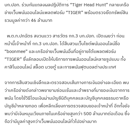
บก.ปอท. ร่วมกันแถลงผลปฏิบัติการ “Tiger Head Hunt” ทลายเครือ
ข่ายเว็บพนันออนไลน์แพลตฟอร์ม “TIGER” พร้อมตรวจยึดทรัพย์สิน
รวมมูลค่ากว่า 46 ล้านบาท
พ.ต.ท.ปกฉัตร สงวนแวว สารวัตร กก.3 บก.ปอท. เปิดเผยว่า ก่อน
หน้านี้เจ้าหน้าที่ กก.3 บก.ปอท. ได้สืบสวนเว็บไซต์พนันออนไลน์ชื่อ
“boonmee” และเครือข่ายเว็บพนันอื่นที่อยู่ภายใต้แพลตฟอร์ม
“TIGER” ซึ่งลักลอบเปิดให้บริการการพนันออนไลน์หลายรูปแบบ ทั้ง
คาสิโนออนไลน์ สล็อต มวยตู้ และการพนันฟุตบอลต่างประเทศ
จากการสืบสวนเชิงลึกและตรวจสอบเส้นทางการเงินอย่างละเอียด พบ
ว่าเครือข่ายดังกล่าวพยายามซ่อนเร้นและอำพรางที่มาของเงินจากการ
พนัน โดยใช้วิธีโอนเงินผ่านบัญชีนิติบุคคลและบัญชีบุคคลธรรมดาหรือ
บัญชีม้าหลายทอด เพื่อหลีกเลี่ยงการตรวจสอบของเจ้าหน้าที่ อีกทั้งยัง
พบว่ามีเงินหมุนเวียนภายในเครือข่ายสูงกว่า 500 ล้านบาทต่อเดือน ซึ่ง
ถือว่ามีมูลค่าสูงกว่าเว็บพนันออนไลน์ทั่วไปอย่างมาก