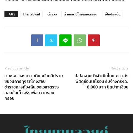
TAGS
Thaitabloid
ตำรวจ
สำนักข่าวไทยแทบลอยด์
เป็นประเด็น
Previous article
Next article
ผบช.ก. แจงความคืบหน้าคดีปราบ
ป.ป.ส.คุมตัวผัวเมียไทย-ลาว ส่ง
ขบวนการทุจริตโกงสอบ
พัสดุซ่อนเฮโรอีน รับจ้างครั้งละ
ข้าราชการท้องถิ่น ขอเวลาตรวจ
8,000 บาท ปิดปากเงียบ
สอบข้อเท็จจริงเพื่อความรอบ
ครอบ