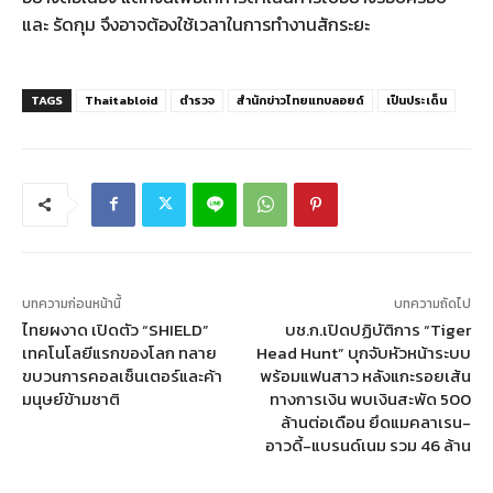
และ รัดกุม จึงอาจต้องใช้เวลาในการทำงานสักระยะ
TAGS
Thaitabloid
ตำรวจ
สำนักข่าวไทยแทบลอยด์
เป็นประเด็น
บทความก่อนหน้านี้
บทความถัดไป
ไทยผงาด เปิดตัว “SHIELD”
บช.ก.เปิดปฏิบัติการ “Tiger
เทคโนโลยีแรกของโลก ทลาย
Head Hunt” บุกจับหัวหน้าระบบ
ขบวนการคอลเซ็นเตอร์และค้า
พร้อมแฟนสาว หลังแกะรอยเส้น
มนุษย์ข้ามชาติ
ทางการเงิน พบเงินสะพัด 500
ล้านต่อเดือน ยึดแมคลาเรน-
อาวดี้-แบรนด์เนม รวม 46 ล้าน