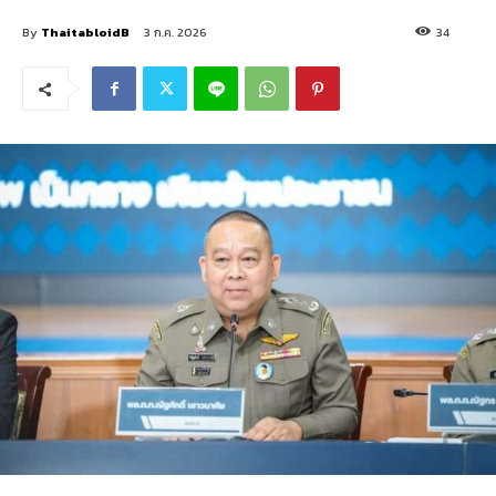
By
ThaitabloidB
3 ก.ค. 2026
34