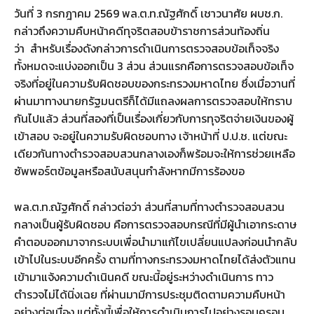
วันที่ 3 กรกฎาคม 2569 พล.ต.ท.ณัฐศักดิ์ เชาวนาศัย ผบช.ก.
กล่าวถึงความคืบหน้าคดีทุจริตสอบข้าราชการส่วนท้องถิ่น
ว่า สำหรับเรื่องดังกล่าวการดำเนินการตรวจสอบข้อเท็จจริง
ทั้งหมดจะแบ่งออกเป็น 3 ส่วน ส่วนแรกคือการตรวจสอบข้อเท็จ
จริงที่อยู่ในความรับผิดชอบของกระทรวงมหาดไทย ซึ่งเมื่อวานที่
ผ่านมาทางนายกรัฐมนตรีก็ได้มีแถลงผลการตรวจสอบให้ทราบ
กันไปแล้ว ส่วนที่สองที่เป็นเรื่องเกี่ยวกับการทุจริตจ่ายเงินของผู้
เข้าสอบ จะอยู่ในความรับผิดชอบทาง เจ้าหน้าที่ ป.ป.ช. แต่ขณะ
เดียวกันทางตำรวจสอบสวนกลางเองก็พร้อมจะให้การช่วยเหลือ
ซัพพอร์ตข้อมูลหรือสนับสนุนกำลังหากมีการร้องขอ
พล.ต.ท.ณัฐศักดิ์ กล่าวต่อว่า ส่วนที่สามที่ทางตำรวจสอบสวน
กลางเป็นผู้รับผิดชอบ คือการตรวจสอบกรณีที่มีผู้นำเอากระดาษ
คำตอบออกมาจากระบบเพื่อนำมาแก้ไขเปลี่ยนแปลงก่อนนำกลับ
เข้าไปในระบบอีกครั้ง ตามที่ทางกระทรวงมหาดไทยได้ส่งตัวแทน
เข้ามาแจ้งความดำเนินคดี ขณะนี้อยู่ระหว่างดำเนินการ ทาว
ตำรวจไม่ได้นิ่งเฉย ที่ผ่านมามีการประชุมติดตามความคืบหน้า
อย่างต่อเนื่อง แต่ทั้งนี้เพื่อให้การดำเนินการไปอย่างรอบครอบ