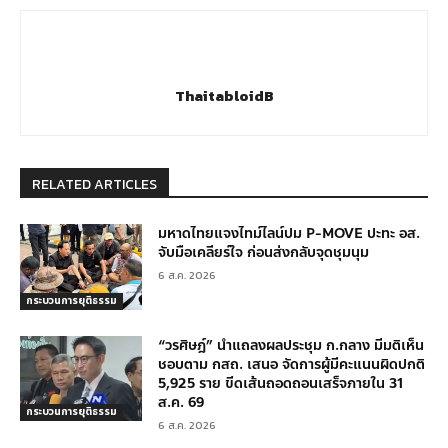
ThaitabloidB
RELATED ARTICLES
มหาดไทยแจงไทม์ไลน์ปม P-MOVE ปะทะ อส.
จับมือเคลียร์ใจ ก่อนส่งกลับจุดชุมนุม
6 ส.ค. 2026
กระบวนการยุติธรรม
“วรศิษฎ์” นำแถลงผลประชุม ก.กลาง มีมติเห็น
ชอบตาม กสถ. เสนอ จัดการผู้มีคะแนนผิดปกติ
5,925 ราย ขีดเส้นถอดถอนเสร็จภายใน 31
ส.ค. 69
กระบวนการยุติธรรม
6 ส.ค. 2026