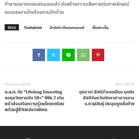
ทำลายอนาคตของตนเองแล้ว ยังสร้างความเสียหายต่อภาพลักษณ์
ของแรงงานไทยโดยรวมอีกด้วย
TAGS
Thaitabloid
สำนักข่าวไทยแทบลอยด์
เป็นประเด็น
Previous article
Next article
ก.ล.ต. จัด “Lifelong Investing
อุกอาจ! สัสดีอำเภอเมือง บุกยิง
ลงทุนวิทยาฉบับ 50+” ซีซัน 2 เดิน
สัสดีจังหวัดดับคาศาลากลาง
หน้าส่งเสริมความรู้คนไทยเตรียม
จ.กาฬสินธุ์ ปมฉุนถูกสั่งย้าย
พร้อมสู่ชีวิตหลังเกษียณ