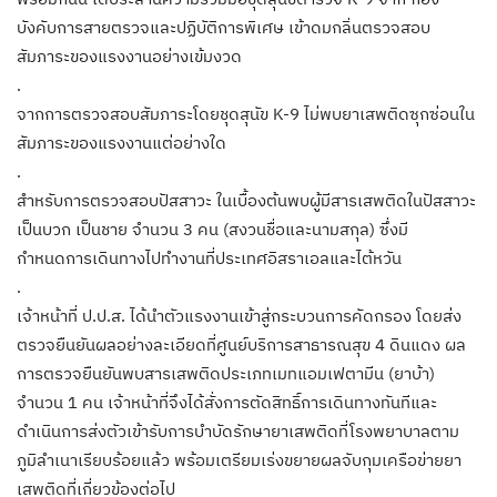
บังคับการสายตรวจและปฏิบัติการพิเศษ เข้าดมกลิ่นตรวจสอบ
สัมภาระของแรงงานอย่างเข้มงวด
.
จากการตรวจสอบสัมภาระโดยชุดสุนัข K-9 ไม่พบยาเสพติดซุกซ่อนใน
สัมภาระของแรงงานแต่อย่างใด
.
สำหรับการตรวจสอบปัสสาวะ ในเบื้องต้นพบผู้มีสารเสพติดในปัสสาวะ
เป็นบวก เป็นชาย จำนวน 3 คน (สงวนชื่อและนามสกุล) ซึ่งมี
กำหนดการเดินทางไปทำงานที่ประเทศอิสราเอลและไต้หวัน
.
เจ้าหน้าที่ ป.ป.ส. ได้นำตัวแรงงานเข้าสู่กระบวนการคัดกรอง โดยส่ง
ตรวจยืนยันผลอย่างละเอียดที่ศูนย์บริการสาธารณสุข 4 ดินแดง ผล
การตรวจยืนยันพบสารเสพติดประเภทเมทแอมเฟตามีน (ยาบ้า)
จำนวน 1 คน เจ้าหน้าที่จึงได้สั่งการตัดสิทธิ์การเดินทางทันทีและ
ดำเนินการส่งตัวเข้ารับการบำบัดรักษายาเสพติดที่โรงพยาบาลตาม
ภูมิลำเนาเรียบร้อยแล้ว พร้อมเตรียมเร่งขยายผลจับกุมเครือข่ายยา
เสพติดที่เกี่ยวข้องต่อไป