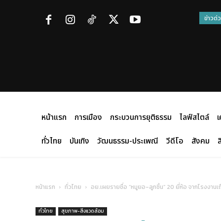
ข่าวด่
หน้าแรก
การเมือง
กระบวนการยุติธรรม
ไลฟ์สไตล์
เ
ทั่วไทย
บันเทิง
วัฒนธรรม-ประเพณี
วีดีโอ
สังคม
ส
หน้าแรก
ทั่วไทย
อย.เผยรายชื่อ “หมูยอ-ลูกชิ้น” 20 ยี่ห้อ จากโรงงานเถ
ทั่วไทย
สุขภาพ-สิ่งแวดล้อม