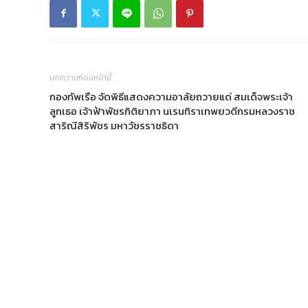
บทความก่อนหน้านี้
กองทัพเรือ จัดพิธีแสดงความอาลัยถวายแด่ สมเด็จพระเจ้า
ลูกเธอ เจ้าฟ้าพัชรกิติยาภา นเรนทิราเทพยวดีกรมหลวงราช
สาริณีสิริพัชร มหาวัชรราชธิดา