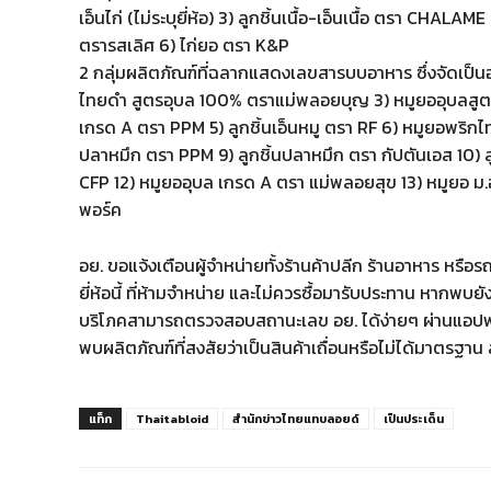
เอ็นไก่ (ไม่ระบุยี่ห้อ) 3) ลูกชิ้นเนื้อ-เอ็นเนื้อ ตรา CHAL
ตรารสเลิศ 6) ไก่ยอ ตรา K&P
2 กลุ่มผลิตภัณฑ์ที่ฉลากแสดงเลขสารบบอาหาร ซึ่งจัดเป็นอ
ไทยดำ สูตรอุบล 100% ตราแม่พลอยบุญ 3) หมูยออุบลสูตรพ
เกรด A ตรา PPM 5) ลูกชิ้นเอ็นหมู ตรา RF 6) หมูยอพริก
ปลาหมึก ตรา PPM 9) ลูกชิ้นปลาหมึก ตรา กัปตันเอส 10) ล
CFP 12) หมูยออุบล เกรด A ตรา แม่พลอยสุข 13) หมูยอ ม.อ
พอร์ค
อย. ขอแจ้งเตือนผู้จำหน่ายทั้งร้านค้าปลีก ร้านอาหาร หรื
ยี่ห้อนี้ ที่ห้ามจำหน่าย และไม่ควรซื้อมารับประทาน หากพบยังค
บริโภคสามารถตรวจสอบสถานะเลข อย. ได้ง่ายๆ ผ่านแอปพล
พบผลิตภัณฑ์ที่สงสัยว่าเป็นสินค้าเถื่อนหรือไม่ได้มาตรฐาน
แท็ก
Thaitabloid
สำนักข่าวไทยแทบลอยด์
เป็นประเด็น