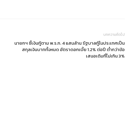
บทความถัดไป
นายกฯ ชี้เงินกู้ตาม พ.ร.ก. 4 แสนล้าน รัฐบาลกู้ในประเทศเป็น
สกุลเงินบาททั้งหมด อัตราดอกเบี้ย 1.2% ต่อปี ต่ำกว่าข้อ
เสนอเดิมที่ไม่เกิน 3%