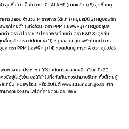
AME 4) ลูกชิ้นไก่-เอ็นไก่ ตรา CHALAME (นายแฉ้ลม) 5) ลูกชิ้นหมู
าหารปลอม จำนวน 14 รายการ ได้แก่ 1) หมูยอมินิ 2) หมูยอพริก
ริกไทยดำ (แท่งอ้วน) ตรา PPM (เชฟพี่หมู) 4) หมูยออุบล
ไทยดำ ตรา ส.โคราช 7) ไก่ยอพริกไทยดำ ตรา K&P 8) ลูกชิ้น
ูกชิ้นปูอัด ตรา กัปตันเอส 11) หมูยออุบล สูตรพริกไทยดำ ตรา
ุบล ตรา PPM (เซฟฟี่หมู) 14) ทอดมันหมู เกรด A ตรา ซุปเปอร์
อรถพุ่มพวง และประชาชน ให้ร่วมกันตรวจสอบผลิตภัณฑ์ทั้ง 20
งมีอยู่ในตู้เย็น ขอให้นำไปทิ้งทันทีไม่ควรนำมาบริโภค ทั้งนี้โดยผู้
ิเคชัน ‘หมอพร้อม’ หรือเว็บไซต์ www.fda.moph.go.th หาก
 สามารถแจ้งเบาะแสได้ที่สายด่วน อย. 1556