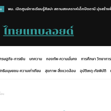
พม. เปิดศูนย์การเรียนรู้ศิลปะ สถานสงเคราะห์เด็กปัตตานี มุ่งสร้าง
วน
สร้างสรรค์กิจกรรมศิลปะ
ศรษฐกิจ-การเงิน
บทความ
กองทัพ-ความมั่นคง
การศึกษา วิทยาการ
ิทธิมนุษยชน-ความเท่าเทียม
สุขภาพ-สิ่งแวดล้อม
อุบัติเหตุ-ภัยพิบัติ
ื่อน