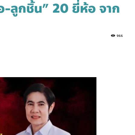
-ลูกชิ้น” 20 ยี่ห้อ จาก
966