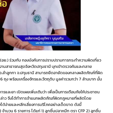
อย.) ร่วมกับ กองบังคับการปราบปรามการกระทำความผิดเกี่ยว
นักงานสาธารณสุขจังหวัดปทุมธานี บุกเข้าตรวจค้นและทลาย
 อ.ลำลูกกา จ.ปทุมธานี สามารถยึดอายัดของกลางผลิตภัณฑ์ที่ผิด
ถุง พร้อมเครื่องจักรและวัตถุดิบ มูลค่ารวมกว่า 7 ล้านบาท นั้น
และยา เปิดเผยเพิ่มเติมว่า เพื่อเป็นการเตือนภัยให้ประชาชน
งกล่าว จึงได้ทำการจำแนกผลิตภัณฑ์ผิดกฎหมายที่ผลิตโดย
บได้ง่ายและหลีกเลี่ยงการบริโภคอย่างเด็ดขาด ดังนี้
) จำนวน 6 รายการ ได้แก่ 1) ลูกชิ้นปลาหมึก ตรา CFP 2) ลูกชิ้น