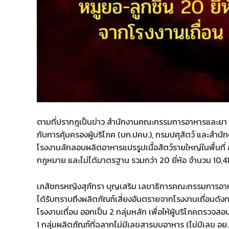
ตามที่ปรากฎเป็นข่าว สำนักงานคณะกรรมการอาหารและยา (
กับการคุ้มครองผู้บริโภค (บก.ปคบ.), กรมปศุสัตว์ และสำ
โรงงานลักลอบผลิตอาหารแปรรูปเนื้อสัตว์รายใหญ่ในพื้นที่
กฎหมาย และไม่ได้มาตรฐาน รวมกว่า 20 ยี่ห้อ จำนวน 10,416 
เภสัชกรหญิงสุภัทรา บุญเสริม เลขาธิการคณะกรรมการอาหาร
ได้รับทราบถึงผลิตภัณฑ์เสี่ยงอันตรายจากโรงงานเถื่อนดั
โรงงานเถื่อน ออกเป็น 2 กลุ่มหลัก เพื่อให้ผู้บริโภคตรวจสอ
1 กลุ่มผลิตภัณฑ์ที่ฉลากไม่มีเลขสารบบอาหาร (ไม่มีเลข อย.