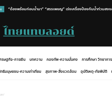
“ต้องพร้อมก่อนน้ำมา” “สรรเพชญ” เร่งเครื่องป้องกันน้ำท่วมสงขลา
วน
ฝน เดินหน้าขุดลอกต่อเนื่อง 3 โครงการ
ศรษฐกิจ-การเงิน
บทความ
กองทัพ-ความมั่นคง
การศึกษา วิทยาการ
ิทธิมนุษยชน-ความเท่าเทียม
สุขภาพ-สิ่งแวดล้อม
อุบัติเหตุ-ภัยพิบัติ
์ภา”