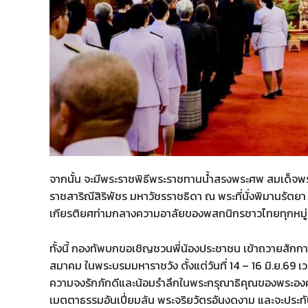
จากนั้น จะมีพระราชพิธีพระราชทานน้ำสรงพระศพ สมเด็จพระ
ราชสาริณีสิริพัชร มหาวัชรราชธิดา ณ พระที่นั่งพิมานร
เกียรติยศท่ามกลางความอาลัยของพสกนิกรชาวไทยทุกหมู่
ทั้งนี้ กองทัพบกขอเชิญชวนพี่น้องประชาชน เข้าถวายสัก
สมาคม ในพระบรมมหาราชวัง ตั้งแต่วันที่ 14 – 16 มิ.ย.69
ความจงรักภักดีและน้อมรำลึกในพระกรุณาธิคุณของพระองค์ 
เมตตาธรรมอันเปี่ยมล้น พระจริยวัตรอันงดงาม และจะประทั