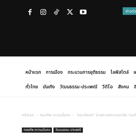
ข่าวด่
หน้าแรก
การเมือง
กระบวนการยุติธรรม
ไลฟ์สไตล์
เ
ทั่วไทย
บันเทิง
วัฒนธรรม-ประเพณี
วีดีโอ
สังคม
ส
หน้าแรก
กองทัพ-ความมั่นคง
“กองทัพบก” ร่วมถวายความอาลัย “องค
กองทัพ-ความมั่นคง
วัฒนธรรม-ประเพณี