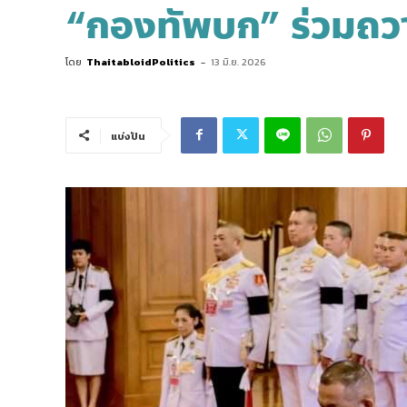
“กองทัพบก” ร่วมถว
โดย
ThaitabloidPolitics
-
13 มิ.ย. 2026
แบ่งปัน