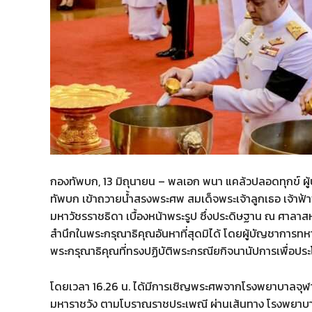
กองทัพบก, 13 มิถุนายน – พลเอก พนา แคล้วปลอดทุกข์ ผ
ทัพบก เข้าถวายน้ำสรงพระศพ สมเด็จพระเจ้าลูกเธอ เจ้าฟ้
มหาวัชรราชธิดา เบื้องหน้าพระรูป ซึ่งประดิษฐาน ณ ศาล
สำนึกในพระกรุณาธิคุณอันหาที่สุดมิได้ โดยผู้บัญชาการ
พระกรุณาธิคุณที่ทรงปฏิบัติพระกรณียกิจนานัปการเพื่อป
โดยเวลา 16.26 น. ได้มีการเชิญพระศพจากโรงพยาบาลจุฬ
มหาราชวัง ตามโบราณราชประเพณี ผ่านเส้นทาง โรงพยาบ