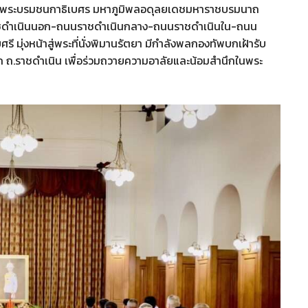
ด็จพระบรมชนกาธิเบศร มหาภูมิพลอดุลยเดชมหาราชบรมนาถ
ชดำเนินนอก-ถนนราชดำเนินกลาง-ถนนราชดำเนินใน-ถนน
 มุ่งหน้าสู่พระที่นั่งพิมานรัตยา มีกำลังพลกองทัพบกเฝ้ารับ
.ราชดำเนิน เพื่อร่วมถวายความอาลัยและน้อมสำนึกในพระ