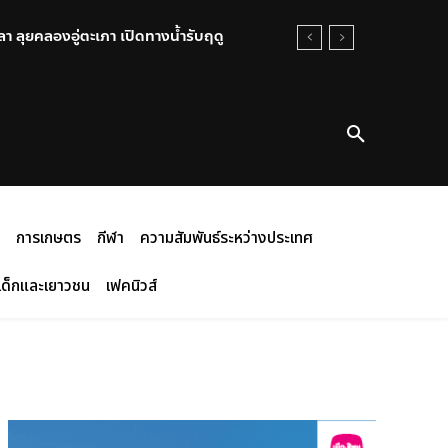
 ลุยคลองอู่ตะเภา เปิดทางน้ำรับฤดู
การเกษตร
กีฬา
ความสัมพันธ์ระหว่างประเทศ
เด็กและเยาวชน
เฟคนิวส์