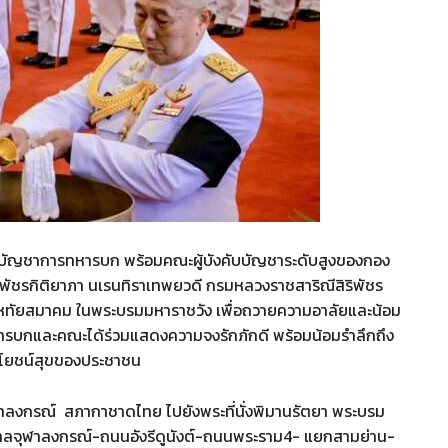
ู้บัญชาการทหารบก พร้อมคณะผู้บังคับบัญชาระดับสูงของกอง
าพัชรกิติยาภา นเรนทิราเทพยวดี กรมหลวงราชสาริณีสิริพัชร
าสหทัยสมาคม ในพระบรมมหาราชวัง เพื่อถวายความอาลัยและน้อม
ทหารบกและคณะได้ร่วมแสดงความจงรักภักดี พร้อมน้อมรำลึกถึง
ระโยชน์สุขของประชาชน
าลงกรณ์ สภากาชาดไทย ไปยังพระที่นั่งพิมานรัตยา พระบรม
าลจุฬาลงกรณ์-ถนนอังรีดูนังต์-ถนนพระราม4- แยกสามย่าน-