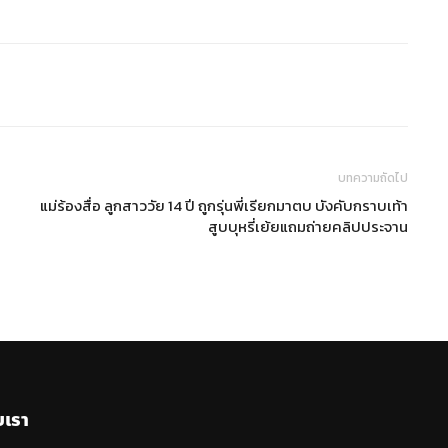
บทความถัดไป
แม่ร้องสื่อ ลูกสาววัย 14 ปี ถูกรุ่นพี่เรียกมาตบ บังคับกราบเท้า
สูบบุหรี่เย้ยแถมถ่ายคลิปประจาน
บเรา