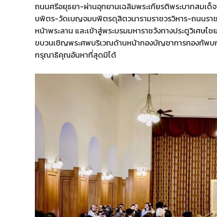
ถนนศรีอยุธยา-ผ่านอุทยานเฉลิมพระเกียรติพระบาทสมเ
บพิตร-วัดเบญจมบพิตรดุสิตวนารามราชวรวิหาร-ถนนรา
หน้าพระลาน และเข้าสู่พระบรมมหาราชวังทางประตูวิเศษไชยศรี
ขบวนเชิญพระศพบริเวณด้านหน้ากองบัญชาการกองทัพบก ถ
กรุณาธิคุณอันหาที่สุดมิได้