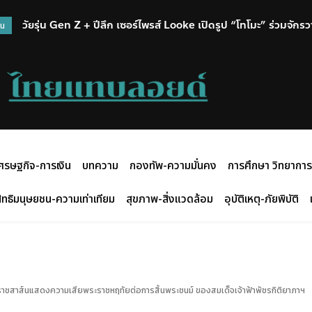
วัยรุ่น Gen Z + ปีลึก เซอร์ไพรส์ Looke เปิดรูป “โทโมะ” ร่วมจั
วน
ศรษฐกิจ-การเงิน
บทความ
กองทัพ-ความมั่นคง
การศึกษา วิทยาการ
ิทธิมนุษยชน-ความเท่าเทียม
สุขภาพ-สิ่งแวดล้อม
อุบัติเหตุ-ภัยพิบัติ
ราชสาส์นแสดงความเสียพระราชหฤทัยต่อการสิ้นพระชนม์ ของสมเด็จเจ้าฟ้าพัชรกิติยาภาฯ