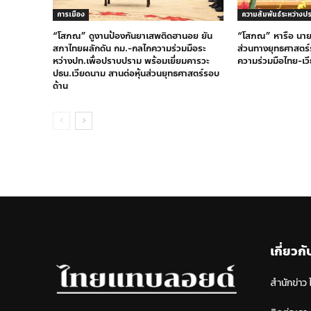
การเมือง
ความสัมพันธ์ระหว่างป
“โสภณ” ดูงานป้องกันยาเสพติดฮานอย ยัน
“โสภณ” หารือ นายก
สภาไทยผลักดัน กม.-กลไกความร่วมมือระ
ส่วนทางยุทธศาสตร์
หว่างปท.เพื่อปราบปราม พร้อมเยี่ยมคารวะ
ความร่วมมือไทย-เวี
ปธน.เวียดนาม สานต่อหุ้นส่วนยุทธศาสตร์รอบ
ด้าน
เกี่ยวกั
สำนักข่าว