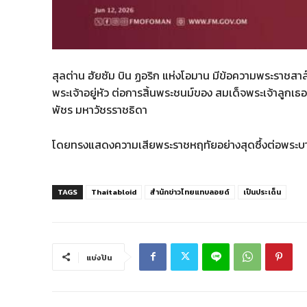
สุลต่าน ฮัยซัม บิน ฏอริก แห่งโอมาน มีข้อความพระราช
พระเจ้าอยู่หัว ต่อการสิ้นพระชนม์ของ สมเด็จพระเจ้าลูกเธ
พัชร มหาวัชรราชธิดา
โดยทรงแสดงความเสียพระราชหฤทัยอย่างสุดซึ้งต่อพระบา
TAGS
Thaitabloid
สำนักข่าวไทยแทบลอยด์
เป็นประเด็น
แบ่งปัน