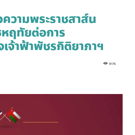
ข้อความพระราชสาส์น
หฤทัยต่อการ
เจ้าฟ้าพัชรกิติยาภาฯ
8176