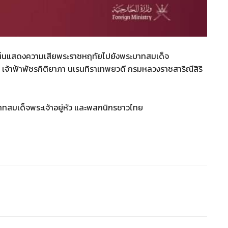
สาส์นแสดงความเสียพระราชหฤทัยไปยังพระบาทสมเด็จ
อ เจ้าฟ้าพัชรกิติยาภา นเรนทิราเทพยวดี กรมหลวงราชสาริณีสิริ
ทสมเด็จพระเจ้าอยู่หัว และพสกนิกรชาวไทย