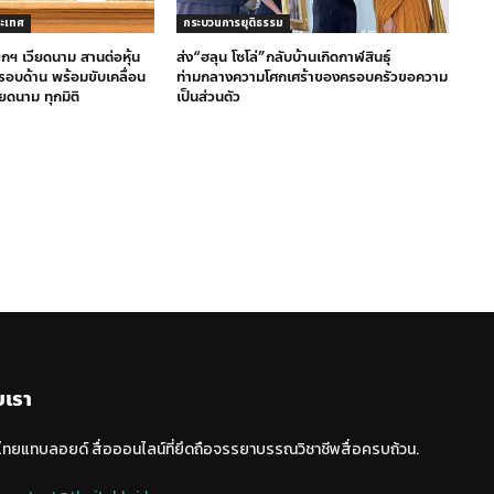
ระเทศ
กระบวนการยุติธรรม
ฯ เวียดนาม สานต่อหุ้น
ส่ง“ฮลุน โซโล่”กลับบ้านเกิดกาฬสินธุ์
รอบด้าน พร้อมขับเคลื่อน
ท่ามกลางความโศกเศร้าของครอบครัวขอความ
ยดนาม ทุกมิติ
เป็นส่วนตัว
บเรา
 ไทยแทบลอยด์ สื่อออนไลน์ที่ยึดถือจรรยาบรรณวิชาชีพสื่อครบถ้วน.