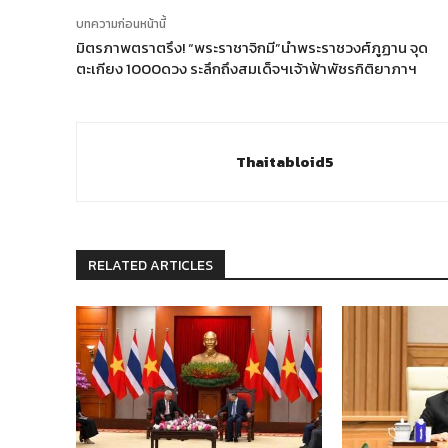
บทความก่อนหน้านี้
มิตรภาพตราตรึง! “พระราชาจิกมี”นำพระราชวงศ์ภูฏาน จุด
ตะเกียง 1000ดวง ระลึกถึงสมเด็จฯเจ้าฟ้าพัชรกิติยาภาฯ
Thaitabloid5
RELATED ARTICLES