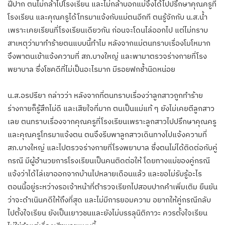
ฝีปาก ตนไม่กล้าไปโรงเรียน และไม่กล้าบอกแม่จึงได้ไปปรึกษาคุณครูที่
โรงเรียน และคุณครูได้โทรมาแจ้งกับแม่ตนอีกที ตนรู้จักกับ น.ส.น้ำ
เพราะเคยเรียนที่โรงเรียนเดียวกัน ก่อนจะโดนไล่ออกไป แต่ไม่ทราบ
สาเหตุว่ามาทำร้ายตนแบบนี้ทำไม หลังจากแม่ตนทราบเรื่องโมโหมาก
จึงพาตนเข้าแจ้งความที่ สภ.บางใหญ่ และพามาตรวจร่างกายที่โรง
พยาบาล ซึ่งโชคดีที่ไม่เป็นอะไรมาก มีรอยฟกช้ำนิดหน่อย
น.ส.อรปรียา กล่าวว่า หลังจากที่ตนทราบเรื่องว่าลูกสาวถูกทำร้าย
ร่างกายก็รู้สึกไม่ดี และเสียใจที่มาก ตนเป็นแม่แท้ ๆ ยังไม่เคยตีลูกสาว
เลย ตนทราบเรื่องจากคุณครูที่โรงเรียนเพราะลูกสาวไปปรึกษาคุณครู
และคุณครูโทรมาแจ้งตน ตนจึงรีบพาลูกสาวเดินทางไปแจ้งความที่
สภ.บางใหญ่ และไปตรวจร่างกายที่โรงพยาบาล ซึ่งตนไม่ได้ติดต่อกับคู่
กรณี มีผู้อำนวยการโรงเรียนเป็นคนติดต่อให้ โดยทางแม่ของคู่กรณี
แจ้งว่าได้ไล่เขาออกจากบ้านไปหลายเดือนแล้ว และขอไม่รับรู้อะไร
ตอนนี้อยู่ระหว่างรอเจ้าหน้าที่ตำรวจเรียกไปสอบปากคำเพิ่มเติม ยืนยัน
ว่าจะดำเนินคดีให้ถึงที่สุด และไม่มีการยอมความ อยากให้คู่กรณีกลับ
ไปตั้งใจเรียน ยังเป็นเยาวชนและยังไม่บรรลุนิติภาวะ ควรตั้งใจเรียน