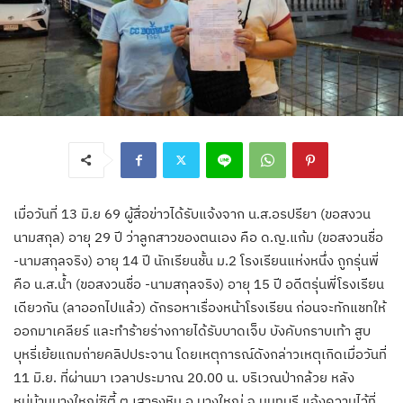
เมื่อวันที่ 13 มิ.ย 69 ผู้สื่อข่าวได้รับแจ้งจาก น.ส.อรปรียา (ขอสงวน
นามสกุล) อายุ 29 ปี ว่าลูกสาวของตนเอง คือ ด.ญ.แก้ม (ขอสงวนชื่อ
-นามสกุลจริง) อายุ 14 ปี นักเรียนชั้น ม.2 โรงเรียนแห่งหนึ่ง ถูกรุ่นพี่
คือ น.ส.น้ำ (ขอสงวนชื่อ -นามสกุลจริง) อายุ 15 ปี อดีตรุ่นพี่โรงเรียน
เดียวกัน (ลาออกไปแล้ว) ดักรอหาเรื่องหน้าโรงเรียน ก่อนจะทักแชทให้
ออกมาเคลียร์ และทำร้ายร่างกายได้รับบาดเจ็บ บังคับกราบเท้า สูบ
บุหรี่เย้ยแถมถ่ายคลิปประจาน โดยเหตุการณ์ดังกล่าวเหตุเกิดเมื่อวันที่
11 มิ.ย. ที่ผ่านมา เวลาประมาณ 20.00 น. บริเวณป่ากล้วย หลัง
หมู่บ้านบางใหญ่ซิตี้ ต.เสาธงหิน อ.บางใหญ่ จ.นนทบุรี แจ้งความไว้ที่