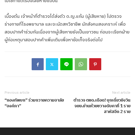
ไม่ใช่ทำแต่เรื่องเสียหายแบบนี้
เบื้องต้น เจ้าหน้าที่ตำรวจได้ส่งตัว ด.ญ.แก้ม (ผู้เสียหาย) ไปตรวจ
ร่างกายที่โรงพยาบาล และจะนัดสหวิชาชีพ นักสังคมสงเคราะห์ เพื่อ
สอบปากคำร่วมกันเนื่องจากผู้เสียหายยังเป็นเยาวชน ก่อนจะเรียกฝ่าย
ผู้ก่อเหตุมาสอบปากคำเพิ่มเติมเพื่อหาข้อเท็จจริงต่อไป
Previous article
Next article
“กองทัพบก” ร่วมถวายความอาลัย
ตำรวจ ตชด.เดือด! บุกเดี่ยวยิงวิน
“องค์ภา”
จยย.ย่านห้วยขวางดับคาที่ 1 ราย
สาหัสอีก 2 ราย