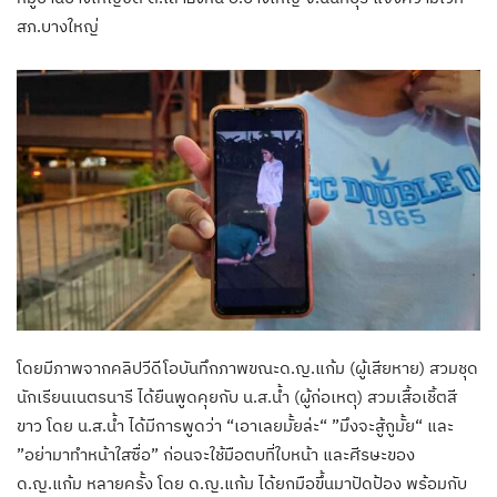
สภ.บางใหญ่
โดยมีภาพจากคลิปวีดีโอบันทึกภาพขณะด.ญ.แก้ม (ผู้เสียหาย) สวมชุด
นักเรียนเนตรนารี ได้ยืนพูดคุยกับ น.ส.น้ำ (ผู้ก่อเหตุ) สวมเสื้อเชิ้ตสี
ขาว โดย น.ส.น้ำ ได้มีการพูดว่า “เอาเลยมั้ยล่ะ“ ”มึงจะสู้กูมั้ย“ และ
”อย่ามาทำหน้าใสซื่อ” ก่อนจะใช้มือตบที่ใบหน้า และศีรษะของ
ด.ญ.แก้ม หลายครั้ง โดย ด.ญ.แก้ม ได้ยกมือขึ้นมาปัดป้อง พร้อมกับ