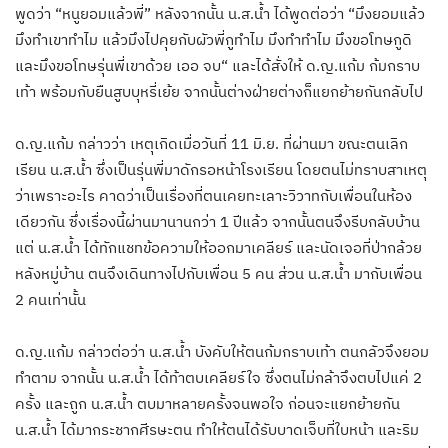
พูดว่า “หนูยอมแล้วพี่” หลังจากนั้น น.ส.น้ำ ได้พูดต่อว่า “มึงยอมแล้ว
มึงทำเขาทำไม แล้วมึงไปคุยกับผัวพี่กูทำไม มึงทำทำไม มึงขอโทษกูดิ
และมึงขอโทษรุ่นพี่เขาด้วย เออ จบ“ และได้สั่งให้ ด.ญ.แก้ม ก้มกราบ
เท้า พร้อมกับยืนสูบบุหรี่เย้ย จากนั้นต่างฝ่ายต่างก็แยกย้ายกันกลับไป
ด.ญ.แก้ม กล่าวว่า เหตุเกิดเมื่อวันที่ 11 มิ.ย. ที่ผ่านมา ขณะตนเลิก
เรียน น.ส.น้ำ ซึ่งเป็นรุ่นพี่มาดักรอหน้าโรงเรียน โดยตนไม่ทราบสาเหตุ
ว่าเพราะอะไร คาดว่าเป็นเรื่องที่ตนเคยทะเลาะวิวาทกับเพื่อนในห้อง
เดียวกัน ซึ่งเรื่องนี้ผ่านมานานกว่า 1 ปีแล้ว จากนั้นตนจึงรีบกลับบ้าน
แต่ น.ส.น้ำ ได้ทักแชทข้อความให้ออกมาเคลียร์ และนัดเจอที่ป่ากล้วย
หลังหมู่บ้าน ตนจึงเดินทางไปกับเพื่อน 5 คน ส่วน น.ส.น้ำ มากับเพื่อน
2 คนเท่านั้น
ด.ญ.แก้ม กล่าวต่อว่า น.ส.น้ำ บังคับให้ตนก้มกราบเท้า ตนกลัวจึงยอม
ทำตาม จากนั้น น.ส.น้ำ ได้ท้าตบเคลียร์ใจ ซึ่งตนไม่กล้าจึงตบไปแค่ 2
ครั้ง และถูก น.ส.น้ำ ตบมาหลายครั้งจนพอใจ ก่อนจะแยกย้ายกัน
น.ส.น้ำ ได้มากระชากศีรษะตน ทำให้ตนได้รับบาดเจ็บที่ใบหน้า และริม