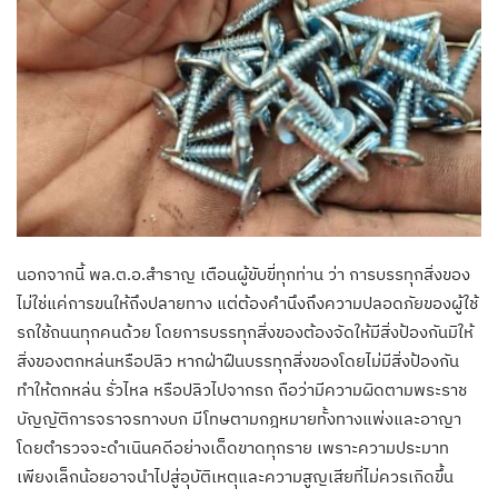
นอกจากนี้ พล.ต.อ.สำราญ เตือนผู้ขับขี่ทุกท่าน ว่า การบรรทุกสิ่งของ
ไม่ใช่แค่การขนให้ถึงปลายทาง แต่ต้องคำนึงถึงความปลอดภัยของผู้ใช้
รถใช้ถนนทุกคนด้วย โดยการบรรทุกสิ่งของต้องจัดให้มีสิ่งป้องกันมิให้
สิ่งของตกหล่นหรือปลิว หากฝ่าฝืนบรรทุกสิ่งของโดยไม่มีสิ่งป้องกัน
ทำให้ตกหล่น รั่วไหล หรือปลิวไปจากรถ ถือว่ามีความผิดตามพระราช
บัญญัติการจราจรทางบก มีโทษตามกฎหมายทั้งทางแพ่งและอาญา
โดยตำรวจจะดำเนินคดีอย่างเด็ดขาดทุกราย เพราะความประมาท
เพียงเล็กน้อยอาจนำไปสู่อุบัติเหตุและความสูญเสียที่ไม่ควรเกิดขึ้น