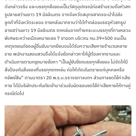
ดังกล่าวจริง และบรรทุกสิ่งของเป็นวัสดุอุปกรณ์ก่อสร้างรวมถึงหัวสก
รูปลายสว่านยาว 19 มิลลิเมตร จากจังหวัดสมุทรสาครจะนำไปส่ง
ลูกค้าที่จังหวัดระยอง ภายหลังมาทราบว่าได้ทำกล่องบรรจุหัวสกรูป
ลายสว่านยาว 19 มิลลิเมตร ตกหล่นจากท้ายกระบะบรรทุกที่ทางหลวง
พิเศษระหว่างเมืองหมายเลข 7 ขาออก บริเวณ กม.39+500 จนเป็น
เหตุรถยนต์ของผู้อื่นขับมาเหยียบจนได้รับความเสียหายจำนวนหลาย
ราย พนักงานสอบสวนจึงได้แจ้งข้อกล่าวหาให้ผู้ต้องหาทราบและ
ดำเนินการตามกฎหมายข้อหา “เป็นผู้ขับขี่รถบรรทุกสิ่งของ ไม่จัดให้มี
สิ่งป้องกันสิ่งของที่บรรทุกตกหล่น ก่อให้เกิดอันตรายแก่บุคคลหรือ
ทรัพย์สิน” ตามมาตรา 20 พ.ร.บ.จราจรทางบกฯ ส่วนการชดใช้ค่าเสีย
หาย ได้มีบริษัทประกันภัยเข้ามาร่วมรับผิดชอบชดใช้ค่าเสียหายให้ทางคู่
กรณีต่อไป