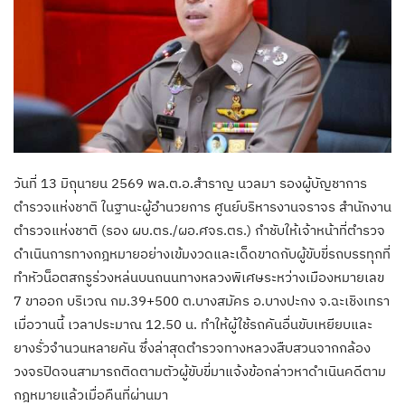
วันที่ 13 มิถุนายน 2569 พล.ต.อ.สำราญ นวลมา รองผู้บัญชาการ
ตำรวจแห่งชาติ ในฐานะผู้อำนวยการ ศูนย์บริหารงานจราจร สำนักงาน
ตำรวจแห่งชาติ (รอง ผบ.ตร./ผอ.ศจร.ตร.) กำชับให้เจ้าหน้าที่ตำรวจ
ดำเนินการทางกฎหมายอย่างเข้มงวดและเด็ดขาดกับผู้ขับขี่รถบรรทุกที่
ทำหัวน็อตสกรูร่วงหล่นบนถนนทางหลวงพิเศษระหว่างเมืองหมายเลข
7 ขาออก บริเวณ กม.39+500 ต.บางสมัคร อ.บางปะกง จ.ฉะเชิงเทรา
เมื่อวานนี้ เวลาประมาณ 12.50 น. ทำให้ผู้ใช้รถคันอื่นขับเหยียบและ
ยางรั่วจำนวนหลายคัน ซึ่งล่าสุดตำรวจทางหลวงสืบสวนจากกล้อง
วงจรปิดจนสามารถติดตามตัวผู้ขับขี่มาแจ้งข้อกล่าวหาดำเนินคดีตาม
กฎหมายแล้วเมื่อคืนที่ผ่านมา