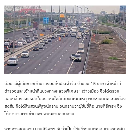
ต่อมามีผู้เสียหายเข้ามาลงบันทึกประจำวัน จำนวน 15 ราย เจ้าหน้าที่
ตำรวจและเจ้าหน้าที่แขวงทางหลวงพิเศษระหว่างเมือง จึงได้ตรวจ
สอบกล้องวงจรปิดในบริเวณใกล้เคียงที่เกิดเหตุ พบรถยนต์กระบะต้อง
สงสัย จึงได้สืบสวนพิสูจน์ทราบ จนทราบว่าผู้ขับขี่คือ นายศิริพรฯ จึง
ได้ติดตามตัวเข้ามาพบพนักงานสอบสวน
จากการสอบสวน นายศิริพรฯ รับว่าเป็นผู้ขับขี่รถยนต์กระบะบรรทุกคัน