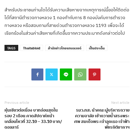
สำหรับประชาชนท่านใดได้รับความเสียหายจากเหตุการณ์นี้ขอให้ติดต่อ
ได้ที่สถานีตำรวจทางหลวง 1 กองกำกับการ 8 กองบังคับการตำรวจ
ทางหลวง หรือสอบถามที่สายด่วนตำรวจทางหลวง 1193 เพื่อจะได้
เรียกร้องในส่วนค่าเสียหายที่เกิดขึ้นจากความประมาทดังกล่าวต่อไป
TAGS
Thaitabloid
สำนักข่าวไทยแทบลอยด์
เป็นประเด็น
Previous article
Next article
หุ้นเขียวต่อเนื่อง บาทอ่อนสุดใน
รมว.ทส. นำคณะผู้บริหารถวาย
รอบ 2 เดือน คาดสัปดาห์หน้า
ความอาลัย เข้าถวายน้ำสรงพระ
เคลื่อนไหวที่ 32.10 – 33.10 บาท/
ศพ สมเด็จพระเจ้าลูกเธอ เจ้าฟ้า
ดอลลาร์
พัชรกิติยาภาฯ