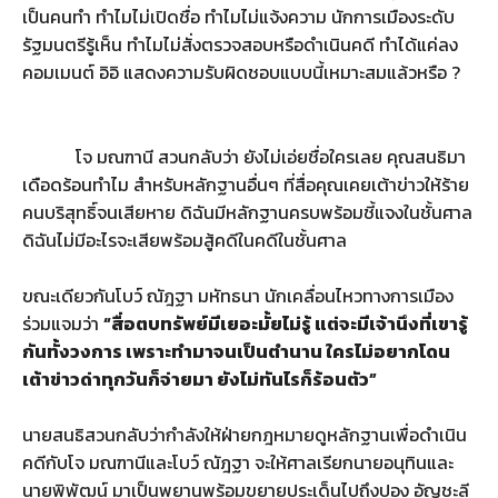
เป็นคนทำ ทำไมไม่เปิดชื่อ ทำไมไม่แจ้งความ นักการเมืองระดับ
รัฐมนตรีรู้เห็น ทำไมไม่สั่งตรวจสอบหรือดำเนินคดี ทำได้แค่ลง
คอมเมนต์ อิอิ แสดงความรับผิดชอบแบบนี้เหมาะสมแล้วหรือ ?
โจ มณฑานี สวนกลับว่า ยังไม่เอ่ยชื่อใครเลย คุณสนธิมา
เดือดร้อนทำไม สำหรับหลักฐานอื่นๆ ที่สื่อคุณเคยเต้าข่าวให้ร้าย
คนบริสุทธิ์จนเสียหาย ดิฉันมีหลักฐานครบพร้อมชี้แจงในชั้นศาล
ดิฉันไม่มีอะไรจะเสียพร้อมสู้คดีในคดีในชั้นศาล
ขณะเดียวกันโบว์ ณัฎฐา มหัทธนา นักเคลื่อนไหวทางการเมือง
ร่วมแจมว่า
“สื่อตบทรัพย์มีเยอะมั้ยไม่รู้ แต่จะมีเจ้านึงที่เขารู้
กันทั้งวงการ เพราะทำมาจนเป็นตำนาน ใครไม่อยากโดน
เต้าข่าวด่าทุกวันก็จ่ายมา ยังไม่ทันไรก็ร้อนตัว”
นายสนธิสวนกลับว่ากำลังให้ฝ่ายกฎหมายดูหลักฐานเพื่อดำเนิน
คดีกับโจ มณฑานีและโบว์ ณัฎฐา จะให้ศาลเรียกนายอนุทินและ
นายพิพัฒน์ มาเป็นพยานพร้อมขยายประเด็นไปถึงปอง อัญชะลี