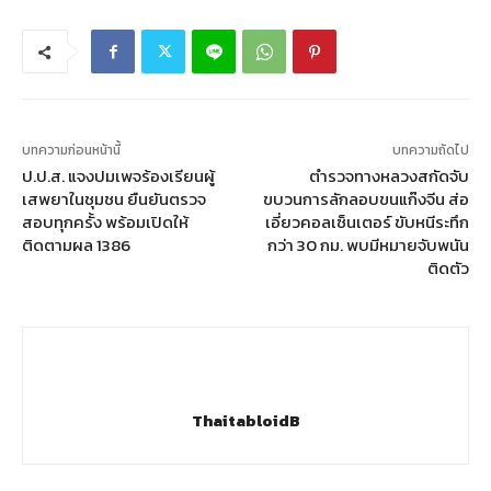
บทความก่อนหน้านี้
บทความถัดไป
ป.ป.ส. แจงปมเพจร้องเรียนผู้
ตำรวจทางหลวงสกัดจับ
เสพยาในชุมชน ยืนยันตรวจ
ขบวนการลักลอบขนแก๊งจีน ส่อ
สอบทุกครั้ง พร้อมเปิดให้
เอี่ยวคอลเซ็นเตอร์ ขับหนีระทึก
ติดตามผล 1386
กว่า 30 กม. พบมีหมายจับพนัน
ติดตัว
ThaitabloidB