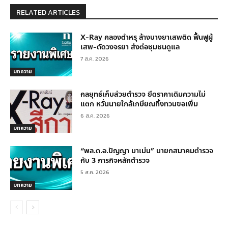
RELATED ARTICLES
X-Ray คลองตำหรุ ล้างบางยาเสพติด ฟื้นฟูผู้
เสพ-ตัดวงจรยา ส่งต่อชุมชนดูแล
7 ส.ค. 2026
บทความ
กลยุทธ์เก็บส่วยตำรวจ ยึดราคาเดิมความไม่
แตก หวั่นนายใกล้เกษียณทิ้งทวนขอเพิ่ม
6 ส.ค. 2026
บทความ
“พล.ต.อ.ปัญญา มาเม่น” นายกสมาคมตำรวจ
กับ 3 ภารกิจหลักตำรวจ
5 ส.ค. 2026
บทความ