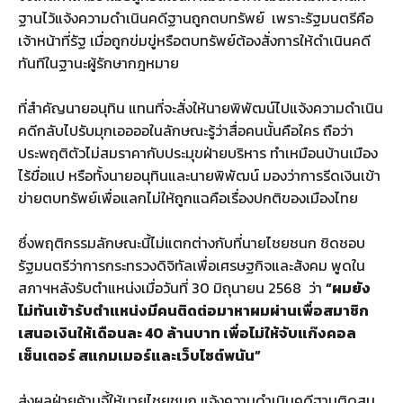
ฐานไว้แจ้งความดำเนินคดีฐานถูกตบทรัพย์ เพราะรัฐมนตรีคือ
เจ้าหน้าที่รัฐ เมื่อถูกข่มขู่หรือตบทรัพย์ต้องสั่งการให้ดำเนินคดี
ทันทีในฐานะผู้รักษากฎหมาย
ที่สำคัญนายอนุทิน แทนที่จะสั่งให้นายพิพัฒน์ไปแจ้งความดำเนิน
คดีกลับไปรับมุกเออออในลักษณะรู้ว่าสื่อคนนั้นคือใคร ถือว่า
ประพฤติตัวไม่สมราคากับประมุขฝ่ายบริหาร ทำเหมือนบ้านเมือง
ไร้ขื่อแป หรือทั้งนายอนุทินและนายพิพัฒน์ มองว่าการรีดเงินเข้า
ข่ายตบทรัพย์เพื่อแลกไม่ให้ถูกแฉคือเรื่องปกติของเมืองไทย
ซึ่งพฤติกรรมลักษณะนี้ไม่แตกต่างกับที่นายไชยชนก ชิดชอบ
รัฐมนตรีว่าการกระทรวงดิจิทัลเพื่อเศรษฐกิจและสังคม พูดใน
สภาฯหลังรับตำแหน่งเมื่อวันที่ 30 มิถุนายน 2568 ว่า
“ผมยัง
ไม่ทันเข้ารับตำแหน่งมีคนติดต่อมาหาผมผ่านเพื่อสมาชิก
เสนอเงินให้เดือนละ 40 ล้านบาท เพื่อไม่ให้จับแก๊งคอล
เซ็นเตอร์ สแกมเมอร์และเว็บไซต์พนัน”
ส่งผลฝ่ายค้านจี้ให้นายไชยชนก แจ้งความดำเนินคดีฐานติดสน