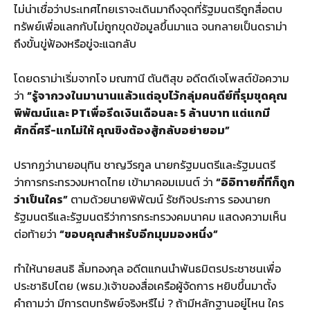
ไม่น่าเชื่อว่าประเทศไทยเราจะเดินมาถึงจุดที่รัฐมนตรีถูกสื่อตบ
ทรัพย์เพื่อแลกกับไม่ถูกขุดข้อมูลขึ้นมาแฉ จนกลายเป็นดราม่า
ถึงขั้นขู่ฟ้องหรือขู่จะแฉกลับ
โดยดราม่าเริ่มจากโจ มณฑานี ตันติสุข อดีตดีเจโพสต์ข้อความ
ว่า
“รู้จากวงในมานานแล้วแต่อุบไว้กลุ่มคนดีย์ที่รุมขุดคุณ
พิพัฒน์และ PTเพื่อรีดเงินเดือนละ 5 ล้านบาท แต่แกมี
ศักดิ์ศรี-แกไม่ให้ คุณขิงต้องสู้กลับอย่ายอม”
ปรากฏว่านายอนุทิน ชาญวีรกูล นายกรัฐมนตรีและรัฐมนตรี
ว่าการกระทรวงมหาดไทย เข้ามาคอมเมนต์ ว่า
“อิอิทายกี่ทีก็ถูก
ว่าเป็นใคร”
ตามด้วยนายพิพัฒน์ รัชกิจประการ รองนายก
รัฐมนตรีและรัฐมนตรีว่าการกระทรวงคมนาคม แสดงความเห็น
ต่อท้ายว่า
“ขอบคุณสำหรับอีกมุมมองหนึ่ง”
ทำให้นายสนธิ ลิ้มทองกุล อดีตแกนนำพันธมิตรประชาชนเพื่อ
ประชาธิปไตย (พธม.)เจ้าของสื่อเครือผู้จัดการ หยิบขึ้นมาตั้ง
คำถามว่า มีการตบทรัพย์จริงหรืไม่ ? ถ้ามีหลักฐานอยู่ไหน ใคร