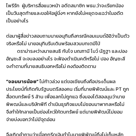
ไพรีรัก ผู้บริหารสื่อแนวหน้า อดีตสมาชิก พธม.ว่าจะเรียกน้อง
เป็นวันสุดท้ายและขอให้อยู่นิ่งๆ หากยังไม่หยุดจะแฉว่าในอดีต
เป็นอย่างไร
ต่อมาผู้สื่อข่าวสอบถามนายอนุทินถึงกรณีคอมเมนต์อิอิว่าเป็นตัว
จริงหรือไม่ นายอนุทินรีบเดินพร้อมสวนบทเตมีใบ้
ดราม่าระหว่างนายสนธิ กับโจ มณฑานี โบว์ นัฎฐา และปอง
อัญชะลี จะจบลงอย่างไร จะฟ้องดำเนินคดีหรือไม่ ปอง อัญชะลี
จะทำตามที่นายสนธิบอกหรือไม่ คงต้องติดตาม
“จอมมารน้อย”
ไม่ก้าวล่วง แต่ขอเขียนถึงคือประเด็นผล
ประโยชน์ที่เกิดกับรัฐมนตรีสองคน เริ่มที่นายพิพัฒน์และ PT ถูก
สื่อตบทรัพย์ 5 ล้าน เพื่อแลกไม่ถูกแฉ ซึ่งมองได้สองมุมว่านาย
พิพฒน์และบริษัทพีที ดำเนินธุรกิจแบบไม่ชอบมาพากลหรือไม่
จึงทำให้กลายเป็นช่องโหว่ให้ตบทรัพย์ แต่นายพิพัฒน์ไม่ยอม
จ่ายบ่งบอกว่าไม่มีจุดอ่อน
จึงเกิดคำถามว่าเมื่อถูกรีดเงินทำไมนายพิพัฒน์ถึงไม่เก็บหลัก