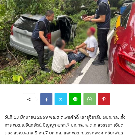
วันที่ 13 มิถุนายน 2569 พล.ต.ต.พรศักดิ์ เลารุจิราลัย ผบก.ทล. สั่ง
การ พ.ต.อ.อินทรัตน์ ปัญญา ผกก.7 บก.ทล. พ.ต.ท.สวรรยา เอียด
ตรง สวญ.ส.ทล.5 กก.7 บก.ทล. และ พ.ต.ท.ธรรศพงศ์ ศรียะพันธ์