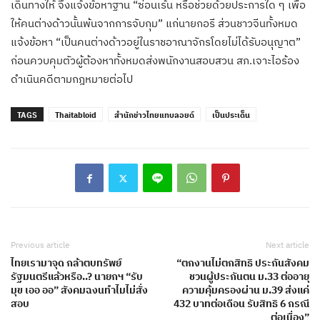
เดินทางให้ จึงแจ้งข้อหาฐาน “ซ่อนเร้น หรือช่วยด้วยประการใด ๆ เพื่อ
ให้คนต่างด้าวนั้นพ้นจากการจับกุม” แก่นายกอรี ส่วนชาวจีนทั้งหมด
แจ้งข้อหา “เป็นคนต่างด้าวอยู่ในราชอาณาจักรโดยไม่ได้รับอนุญาต”
ก่อนควบคุมตัวผู้ต้องหาทั้งหมดส่งพนักงานสอบสวน สภ.เจาะไอร้อง
ดำเนินคดีตามกฎหมายต่อไป
TAGS
Thaitabloid
สำนักข่าวไทยแทบลอยด์
เป็นประเด็น
Previous article
Next article
ไทยเรามาจุด กล้าตบทรัพย์
“ตกงานไม่ตกสิทธิ ประกันสังคม
รัฐมนตรีแล้วหรือ..? นายกฯ “รับ
ชวนผู้ประกันตน ม.33 ต่ออายุ
มุข เออ ออ” สังคมฉงนทำไมไม่สั่ง
ความคุ้มครองผ่าน ม.39 ส่งแค่
สอบ
432 บาทต่อเดือน รับสิทธิ 6 กรณี
ต่อเนื่อง”