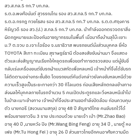
สว.ส.ทล.5 กก.7 บก.ทล.
ร.ต.อ.พงศ์อนันต์ สุวรรณโณ รอง สว.ส.ทล.5 กก.7 บก.ทล.
ร.ต.อ.กรกฎ ทวยไธสง รอง สว.ส.ทล.5 กก.7 บก.ทล. ร.ต.ต.ศฤงคาร
หิรัญวดี รอง สว.(ป.) ส.ทล.5 กก.7 บก.ทล. นำกำลังออกตรวจตราสิ่ง
ผิดกฎหมายและป้องกันอาชญากรรมในพื้นที่ เมื่อมาถึงบ้านลุโบ๊ะเยาะ
ม.7 ต.จวบ อ.เจาะไอร้อง จ.นราธิวาส พบรถยนต์นั่งส่วนบุคคล ยี่ห้อ
TOYOTA สีเทา ทะเบียน สุราษฎร์ธานี ต้องสงสัยขับผ่านมา จึงแสดง
ตัวและส่งสัญญาณเรียกให้หยุดรถเพื่อขอทำการตรวจสอบ แต่ผู้ขับขี่
กลับเร่งเครื่องยนต์ขับรถฝ่าแนวสกัดเพื่อหลบหนี เจ้าหน้าที่จึงได้ขับรถ
ไล่ติดตามอย่างกระชั้นชิด โดยรถยนต์คันดังกล่าวยังคงขับหลบหนีด้วย
ความเร็วสูงเป็นระยะทางกว่า 30 กิโลเมตร ก่อนเสียหลักตกลงข้างทาง
ส่งผลให้บุคคลภายในรถจำนวน 5 คนเปิดประตูรถและวิ่งหลบหนีเข้าไป
ในป่าละเมาะข้างทาง เจ้าหน้าที่จึงประสานขอกำลังปิดล้อม ก่อนควบคุม
ตัว นายกอรี (สงวนนามสกุล) อายุ 48 ปี สัญชาติไทย คนขับรถไว้ได้
พร้อมชายชาวจีน 3 ราย ประกอบด้วย นายเจ้า เป่า (Mr.Zhao Bao)
อายุ 40 ปี ,นายหวัง ปิง (Mr.Wangฺ Bing Feng) อายุ 34 ปี , นายตู้ หง
เฟย (Mr.Tu Hong Fei ) อายุ 26 ปี ส่วนชาวไทยอีกคนอาศัยความมืด