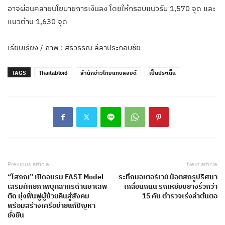
อาจผ่อนคลายนโยบายการเงินลง โดยให้กรอบแนวรับ 1,570 จุด และ
แนวต้าน 1,630 จุด
เรียบเรียง / ภาพ : สิริวรรณ ลีลาประกอบชัย
TAGS
Thaitabloid
สำนักข่าวไทยแทบลอยด์
เป็นประเด็น
Previous article
Next article
“โสภณ” เปิดอบรม FAST Model
ระทึกมอเตอร์เวย์ น็อตสกรูปริศนา
เสริมศักยภาพบุคลากรด้านยาเสพ
เกลื่อนถนน รถเหยียบยางรั่วกว่า
ติด มุ่งฟื้นฟูผู้ป่วยคืนสู่สังคม
15 คัน ตำรวจเร่งล่าต้นตอ
พร้อมสร้างเครือข่ายแก้ปัญหา
ยั่งยืน