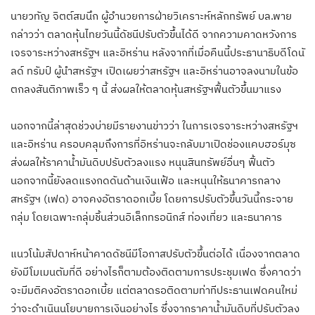
นายวทัญ จิตต์สมนึก ผู้อำนวยการฝ่ายวิเคราะห์หลักทรัพย์ บล.พาย
กล่าวว่า ตลาดหุ้นไทยวันนี้ดัชนีปรับตัวขึ้นได้ดี จากความคาดหวังการ
เจรจาระหว่างสหรัฐฯ และอิหร่าน หลังจากที่เมื่อคืนนี้ประธานาธิบดีโดนั
ลด์ ทรัมป์ ผู้นำสหรัฐฯ เปิดเผยว่าสหรัฐฯ และอิหร่านอาจลงนามในข้อ
ตกลงสันติภาพเร็ว ๆ นี้ ส่งผลให้ตลาดหุ้นสหรัฐฯฟื้นตัวขึ้นมาแรง
นอกจากนี้ล่าสุดช่วงบ่ายมีรายงานข่าวว่า ในการเจรจาระหว่างสหรัฐฯ
และอิหร่าน ครอบคลุมถึงการที่อิหร่านจะกลับมาเปิดช่องแคบฮอร์มุซ
ส่งผลให้ราคาน้ำมันดิบปรับตัวลงแรง หนุนสินทรัพย์อื่นๆ ฟื้นตัว
นอกจากนี้ยังลดแรงกดดันด้านเงินเฟ้อ และหนุนให้ธนาคารกลาง
สหรัฐฯ (เฟด) อาจคงอัตราดอกเบี้ย โดยการปรับตัวขึ้นวันนี้กระจาย
กลุ่ม โดยเฉพาะกลุ่มชิ้นส่วนอิเล็กทรอนิกส์ ท่องเที่ยว และธนาคาร
แนวโน้มสัปดาห์หน้าคาดดัชนีมีโอกาสปรับตัวขึ้นต่อได้ เนื่องจากตลาด
ยังมีโมเมนตัมที่ดี อย่างไรก็ตามต้องติดตามการประชุมเฟด ซึ่งคาดว่า
จะมีมติคงอัตราดอกเบี้ย แต่ตลาดรอติดตามท่าทีประธานเฟดคนใหม่
ว่าจะดำเนินนโยบายการเงินอย่างไร ซึ่งจากราคาน้ำมันดิบที่ปรับตัวลง