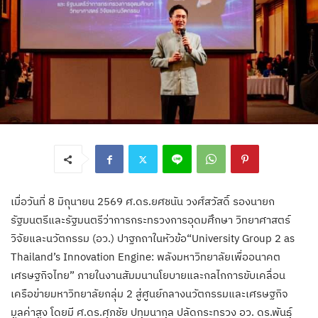
เมื่อวันที่ 8 มิถุนายน 2569 ศ.ดร.ยศชนัน วงศ์สวัสดิ์ รองนายก
รัฐมนตรีและรัฐมนตรีว่าการกระทรวงการอุดมศึกษา วิทยาศาสตร์
วิจัยและนวัตกรรม (อว.) ปาฐกถาในหัวข้อ“University Group 2 as
Thailand’s Innovation Engine: พลังมหาวิทยาลัยเพื่ออนาคต
เศรษฐกิจไทย” ภายในงานสัมมนานโยบายและกลไกการขับเคลื่อน
เครือข่ายมหาวิทยาลัยกลุ่ม 2 สู่ศูนย์กลางนวัตกรรมและเศรษฐกิจ
มูลค่าสูง โดยมี ศ.ดร.ศุภชัย ปทุมนากุล ปลัดกระทรวง อว. ดร.พันธุ์