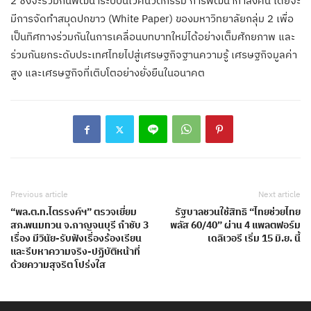
2 ซึ่งจะร่วมกันพัฒนาระบบนิเวศนวัตกรรม การพัฒนากำลังคน โดยจะ
มีการจัดทำสมุดปกขาว (White Paper) ของมหาวิทยาลัยกลุ่ม 2 เพื่อ
เป็นทิศทางร่วมกันในการเคลื่อนบทบาทใหม่ได้อย่างเต็มศักยภาพ และ
ร่วมกันยกระดับประเทศไทยไปสู่เศรษฐกิจฐานความรู้ เศรษฐกิจมูลค่า
สูง และเศรษฐกิจที่เติบโตอย่างยั่งยืนในอนาคต
Previous article
Next article
“พล.ต.ท.ไตรรงค์ฯ” ตรวจเยี่ยม
รัฐบาลชวนใช้สิทธิ “ไทยช่วยไทย
สภ.พนมทวน จ.กาญจนบุรี กำชับ 3
พลัส 60/40” ผ่าน 4 แพลตฟอร์ม
เรื่อง มีวินัย-รับฟังเรื่องร้องเรียน
เดลิเวอรี เริ่ม 15 มิ.ย. นี้
และรีบหาความจริง-ปฏิบัติหน้าที่
ด้วยความสุจริต โปร่งใส