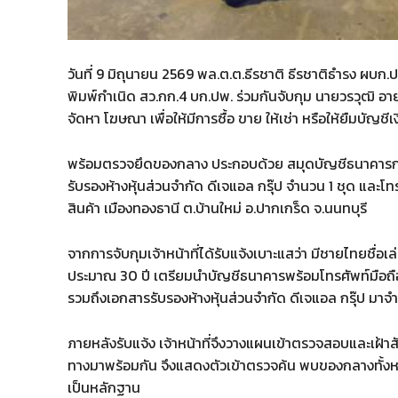
วันที่ 9 มิถุนายน 2569 พล.ต.ต.ธีรชาติ ธีรชาติธำรง ผบก.
พิมพ์กำเนิด สว.กก.4 บก.ปพ. ร่วมกันจับกุม นายวรวุฒิ อายุ
จัดหา โฆษณา เพื่อให้มีการซื้อ ขาย ให้เช่า หรือให้ยืมบัญชี
พร้อมตรวจยึดของกลาง ประกอบด้วย สมุดบัญชีธนาคารกสิกร
รับรองห้างหุ้นส่วนจำกัด ดีเจแอล กรุ๊ป จำนวน 1 ชุด และโ
สินค้า เมืองทองธานี ต.บ้านใหม่ อ.ปากเกร็ด จ.นนทบุรี
จากการจับกุมเจ้าหน้าที่ได้รับแจ้งเบาะแสว่า มีชายไทยชื่อเ
ประมาณ 30 ปี เตรียมนำบัญชีธนาคารพร้อมโทรศัพท์มือถื
รวมถึงเอกสารรับรองห้างหุ้นส่วนจำกัด ดีเจแอล กรุ๊ป มา
ภายหลังรับแจ้ง เจ้าหน้าที่จึงวางแผนเข้าตรวจสอบและเฝ้า
ทางมาพร้อมกัน จึงแสดงตัวเข้าตรวจค้น พบของกลางทั้งห
เป็นหลักฐาน