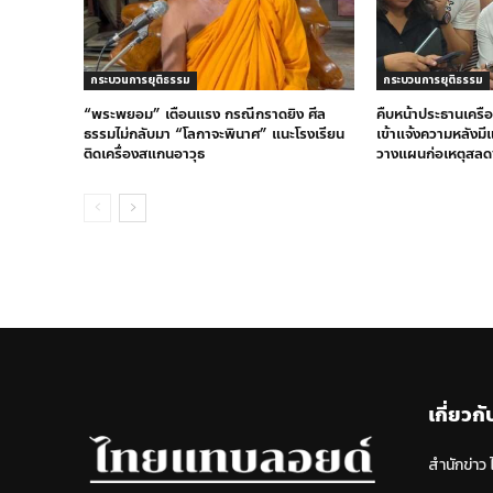
กระบวนการยุติธรรม
กระบวนการยุติธรรม
“พระพยอม” เตือนแรง กรณีกราดยิง ศีล
คืบหน้าประธานเครือ
ธรรมไม่กลับมา “โลกาจะพินาศ” แนะโรงเรียน
เข้าแจ้งความหลังม
ติดเครื่องสแกนอาวุธ
วางแผนก่อเหตุสลด
เกี่ยวกั
สำนักข่าว