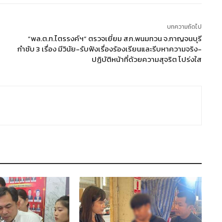
บทความถัดไป
“พล.ต.ท.ไตรรงค์ฯ” ตรวจเยี่ยม สภ.พนมทวน จ.กาญจนบุรี
กำชับ 3 เรื่อง มีวินัย-รับฟังเรื่องร้องเรียนและรีบหาความจริง-
ปฏิบัติหน้าที่ด้วยความสุจริต โปร่งใส