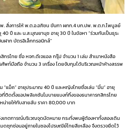
ปพ. สั่งการให้ พ.ต.อ.อภิชน ขันกา ผกก.4 บก.ปพ. พ.ต.ท.ไพบูลย์
 40 ปี และ น.ส.บุณยานุช อายุ 30 ปี ในข้อหา “ร่วมกันเป็นธุระ
เงินฝาก บัตรอิเล็กทรอนิกส์”
ไทย ชื่อ หจก.ดีเจแอล กรุ๊ป จำนวน 1 เล่ม สำเนาหนังสือ
ทรศัพท์มือถือ จำนวน 3 เครื่อง โดยจับกุมได้บริเวณหน้าห้างสรรพ
ล่น “แม็ค” อายุประมาณ 40 ปี และหญิงไทยชื่อเล่น “มิ้น” อายุ
อที่ติดตั้งแอปพลิเคชันโมบายแบงก์กิ้งของธนาคารกสิกรไทย
จำหน่ายให้กับสายลับ ราคา 80,000 บาท
สังเกตการณ์บริเวณจุดนัดหมาย กระทั่งพบผู้ต้องหาทั้งสองเดิน
มดซุกซ่อนอยู่ภายในซองไปรษณีย์ไทยสีเหลือง จึงตรวจยึดไว้