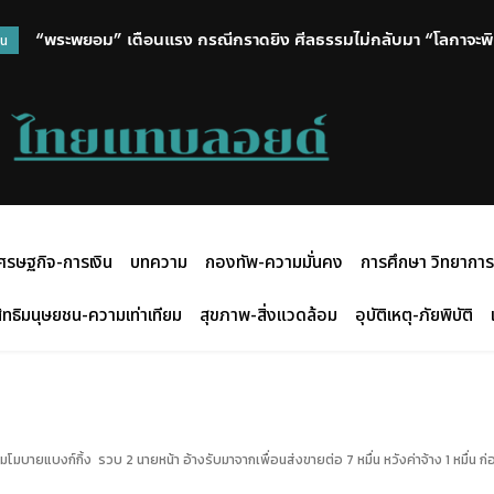
“พระพยอม” เตือนแรง กรณีกราดยิง ศีลธรรมไม่กลับมา “โลกาจะพิ
วน
อาวุธ
ศรษฐกิจ-การเงิน
บทความ
กองทัพ-ความมั่นคง
การศึกษา วิทยาการ
ิทธิมนุษยชน-ความเท่าเทียม
สุขภาพ-สิ่งแวดล้อม
อุบัติเหตุ-ภัยพิบัติ
มโมบายแบงก์กิ้ง รวบ 2 นายหน้า อ้างรับมาจากเพื่อนส่งขายต่อ 7 หมื่น หวังค่าจ้าง 1 หมื่