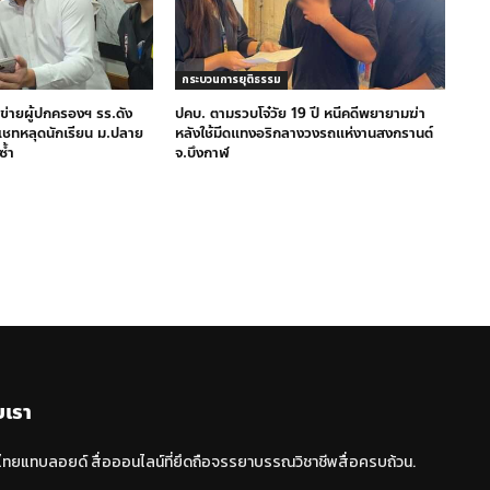
กระบวนการยุติธรรม
ข่ายผู้ปกครองฯ รร.ดัง
ปคบ. ตามรวบโจ๋วัย 19 ปี หนีคดีพยายามฆ่า
ีแชทหลุดนักเรียน ม.ปลาย
หลังใช้มีดแทงอริกลางวงรถแห่งานสงกรานต์
ซ้ำ
จ.บึงกาฬ
บเรา
 ไทยแทบลอยด์ สื่อออนไลน์ที่ยึดถือจรรยาบรรณวิชาชีพสื่อครบถ้วน.