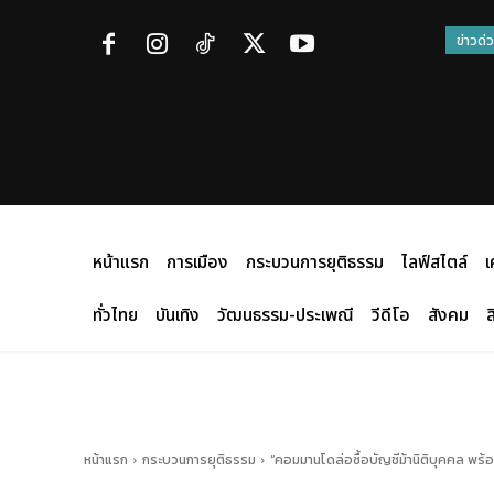
ข่าวด่
หน้าแรก
การเมือง
กระบวนการยุติธรรม
ไลฟ์สไตล์
เ
ทั่วไทย
บันเทิง
วัฒนธรรม-ประเพณี
วีดีโอ
สังคม
ส
หน้าแรก
กระบวนการยุติธรรม
“คอมมานโดล่อซื้อบัญชีม้านิติบุคคล พร้อ