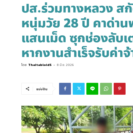
ปส.ร่วมทางหลวง สก
หนุ่มวัย 28 ปี คาด่านพ
แสนเม็ด ซุกช่องลับเต
หากงานสำเร็จรับค่าจ
โดย
Thaitabloid5
-
8 มิ.ย. 2026
แบ่งปัน