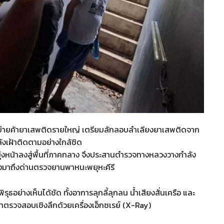
ลเครือข่ายค้ายาเสพติดรายใหญ่ เตรียมลักลอบลำเลียงยาเสพติดจาก
ังเฝ้าติดตามอย่างใกล้ชิด
มุ่งหน้าลงสู่พื้นที่ภาคกลาง จึงประสานตำรวจทางหลวงวางกำลัง
ทางมาถึงด่านตรวจยานพาหนะพยุหะคีรี
ุธอย่างเห็นได้ชัด ทั้งอาการลุกลี้ลุกลน น้ำเสียงสั่นเครือ และ
ข้าตรวจสอบเชิงลึกด้วยเครื่องเอ็กซเรย์ (X-Ray)