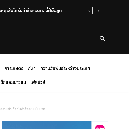
สือโคร่งทำร้าย จนท. ชี้ฝีมือลูก
งพื้นที่พัฒนาเด็ก เยาวชนกลุ่มเปราะบาง
การเกษตร
กีฬา
ความสัมพันธ์ระหว่างประเทศ
เด็กและเยาวชน
เฟคนิวส์
กงานสำเร็จรับค่าจ้าง8 หมื่นบาท