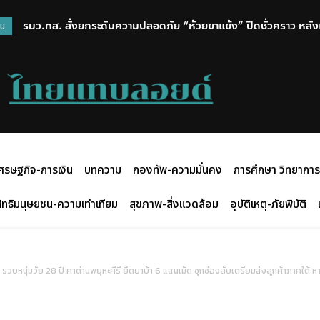
รมว.ทส. สั่งยกระดับความปลอดภัย “ห้วยขาแข้ง” ปิดชั่วคราว หลังเหตุเ
พม. เปิดศูนย์การเรียนรู้ศิลปะ สถานสงเคราะห์เด็กปัตตานี มุ่งสร้า
วน
เสือวัย 1.6 ปี ติดกล้องดักถ่าย เฝ้าระวังใกล้ชิด
สร้างสรรค์กิจกรรมศิลปะ
ศรษฐกิจ-การเงิน
บทความ
กองทัพ-ความมั่นคง
การศึกษา วิทยาการ
ิทธิมนุษยชน-ความเท่าเทียม
สุขภาพ-สิ่งแวดล้อม
อุบัติเหตุ-ภัยพิบัติ
หนุ่มวัย 28 ปี คาด่านพยุหะคีรี ยึดยาบ้า 6 แสนเม็ด ซุกช่องลับเตรียมส่งลูกค้าภาคใต้ หา