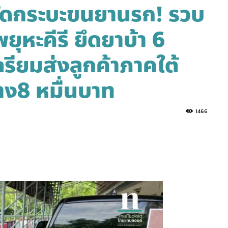
ัดกระบะขนยานรก! รวบ
ยุหะคีรี ยึดยาบ้า 6
รียมส่งลูกค้าภาคใต้
้าง8 หมื่นบาท
1466