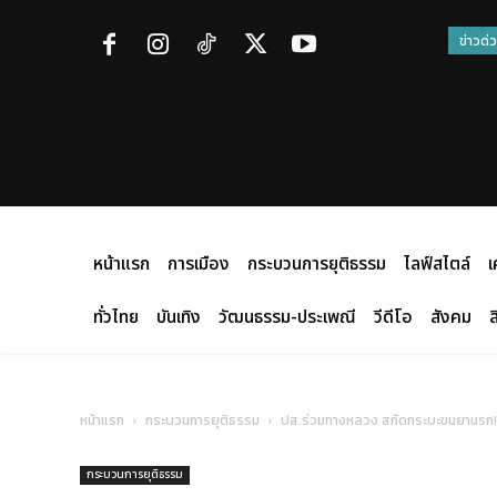
ข่าวด่
หน้าแรก
การเมือง
กระบวนการยุติธรรม
ไลฟ์สไตล์
เ
ทั่วไทย
บันเทิง
วัฒนธรรม-ประเพณี
วีดีโอ
สังคม
ส
หน้าแรก
กระบวนการยุติธรรม
ปส.ร่วมทางหลวง สกัดกระบะขนยานรก! รวบ
กระบวนการยุติธรรม