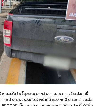
ให้ พ.ต.อ.ธัช โพธิ์สุวรรณ ผกก.1 บก.ทล., พ.ต.ท.วชิระ อัมฤทธิ์
4 กก.1 บก.ทล. ร่วมกับเจ้าหน้าที่ตำรวจ กก.3 บก.สกส. บช.ปส.
600,000 เม็ด ซุกซ่อนอยู่ภายในช่องลับที่ดัดแปลงขึ้นใต้พื้น