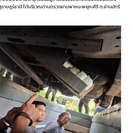
สุราษฎร์ธานี ได้บริเวณด่านตรวจยานพาหนะพยุหะคีรี ต.ย่านมัทรี