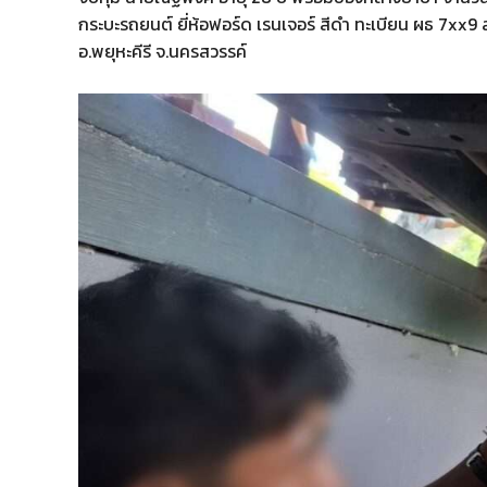
กระบะรถยนต์ ยี่ห้อฟอร์ด เรนเจอร์ สีดำ ทะเบียน ผธ 7xx9 
อ.พยุหะคีรี จ.นครสวรรค์