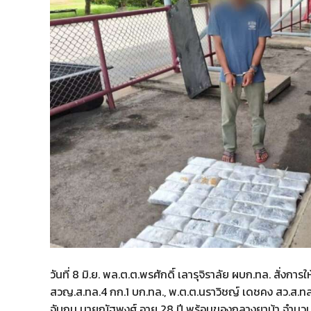
วันที่ 8 มิ.ย. พล.ต.ต.พรศักดิ์ เลารุจิราลัย ผบก.ทล. สั่งการ
สวญ.ส.ทล.4 กก.1 บก.ทล., พ.ต.ต.นราวิชญ์ เดชคง สว.ส.ทล.
จับกุม นายณัฐพงศ์ อายุ 28 ปี พร้อมของกลางยาบ้า จำนวน 