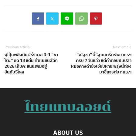
Previous article
Next article
ญี่ปุ่นพลิกดับฝรั่งเศส 3-1 “ซา
“ณัฐชา” จี้รัฐมนตรีทรัพยากรฯ
โตะ” กด 18 แต้ม ศึกเนชั่นส์ลีก
ครบ 7 วันแล้ว แต่คำตอบปมปลา
2026 เก็บคะแนนเพิ่มอยู่
หมอคางดำยังเงียบหาย พรุ่งนี้ต้อง
อันดับ5โลก
มาชี้แจงต่อ กมธ.ฯ
ABOUT US