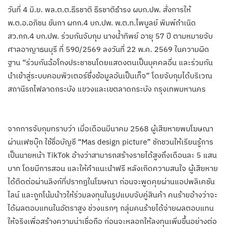
วันที่ 4 มิ.ย. พล.ต.ต.ธีรชาติ ธีรชาติธำรง ผบก.ปพ. สั่งการให้
พ.ต.อ.อภิชน ขันกา ผกก.4 บก.ปพ. พ.ต.ท.ไพบูลย์ พิมพ์กำเนิด
สว.กก.4 บก.ปพ. ร่วมกันจับกุม นางน้ำทิพย์ อายุ 57 ปี ตามหมายจับ
ศาลอาญาธนบุรี ที่ 590/2569 ลงวันที่ 22 พ.ค. 2569 ในความผิด
ฐาน “ร่วมกันฉ้อโกงประชาชนโดยแสดงตนเป็นบุคคลอื่น และร่วมกัน
นำเข้าสู่ระบบคอมพิวเตอร์ซึ่งข้อมูลอันเป็นเท็จ” โดยจับกุมได้บริเวณ
สถานีรถไฟลาดกระบัง แขวงและเขตลาดกระบัง กรุงเทพมหานคร
จากการจับกุมทราบว่า เมื่อเดือนมีนาคม 2568 ผู้เสียหายพบโฆษณา
ผ่านเฟซบุ๊ก ใช้ชื่อบัญชี “Mas design picture” ชักชวนให้เรียนรู้การ
เป็นนายหน้า TikTok อ้างว่าสามารถสร้างรายได้สูงถึงเดือนละ 5 แสน
บาท โดยมีการสอน และให้คำแนะนำฟรี หลังเกิดความสนใจ ผู้เสียหาย
ได้ติดต่อผ่านลิงก์ที่ปรากฏในโฆษณา ก่อนจะพูดคุยผ่านแอปพลิเคชัน
ไลน์ และถูกโน้มน้าวให้ร่วมลงทุนในรูปแบบจับคู่สินค้า คนร้ายอ้างว่าจะ
ได้ผลตอบแทนในอัตราสูง ช่วงแรกๆ กลุ่มคนร้ายได้จ่ายผลตอบแทน
ให้จริงเพื่อสร้างความน่าเชื่อถือ ก่อนจะหลอกให้ลงทุนเพิ่มขึ้นอย่างต่อ