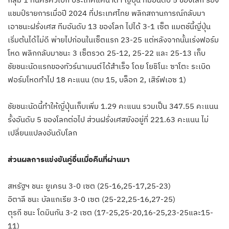
แชมป์รายการเมื่อปี 2024 ที่ประเทศไทย พลิกสถานการณ์กลับมา
เอาชนะฝรั่งเศส ทีมอันดับ 13 ของโลก ไปได้ 3-1 เซ็ต แมตช์นี้ญี่ปุ่น
เริ่มต้นได้ไม่ดี พ่ายไปก่อนในเซ็ตแรก 23-25 แต่หลังจากนั้นเร่งฟอร์ม
โหด พลิกกลับมาชนะ 3 เซ็ตรวด 25-12, 25-22 และ 25-13 เก็บ
ชัยชนะนัดแรกของทัวร์นาเมนต์ได้สำเร็จ โดย โยชิโนะ ซาโตะ ระเบิด
ฟอร์มโหดทำไป 18 คะแนน (ตบ 15, บล็อก 2, เสิร์ฟเอซ 1)
ชัยชนะนัดนี้ทำให้ญี่ปุ่นเก็บเพิ่ม 1.29 คะแนน รวมเป็น 347.55 คะแนน
รั้งอันดับ 5 ของโลกต่อไป ส่วนฝรั่งเศสยังอยู่ที่ 221.63 คะแนน ไม่
เปลี่ยนแปลงอันดับโลก
ส่วนผลการแข่งขันคู่อื่นเมื่อคืนที่ผ่านมา
สหรัฐฯ ชนะ ยูเครน 3-0 เซต (25-16,25-17,25-23)
อิตาลี ชนะ บัลแกเรีย 3-0 เซต (25-22,25-16,27-25)
ตุรกี ชนะ โดมินกัน 3-2 เซต (17-25,25-20,16-25,23-25และ15-
11)