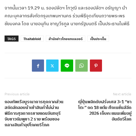
จากนั้นเวลา 19.29 น. รองปลัดฯ ไทวุฒิ และรองปลัดฯ อรัญญา นำ
คณะบุคลากรสังกัดกรุงเทพมหานคร ร่วมพิธีจุดเทียนถวายพระพร
ชัยมงคล โดย นายอนุทิน ชาญวีรกูล นายกรัฐมนตรี เป็นประธานในพิธี
TAGS
Thaitabloid
สำนักข่าวไทยแทบลอยด์
เป็นประเด็น
Previous article
Next article
กองทัพเรือบูรณาการทุกภาคส่วน
ญี่ปุ่นพลิกดับฝรั่งเศส 3-1 “ซา
สกัดลักลอบนำเข้าสินค้าไม่ผ่าน
โตะ” กด 18 แต้ม ศึกเนชั่นส์ลีก
พิธีการศุลกากรชายแดนจันทบุรี
2026 เก็บคะแนนเพิ่มอยู่
จับชาวกัมพูชา 2 ราย พร้อมของ
อันดับ5โลก
กลางสินค้าอุปโภคบริโภค