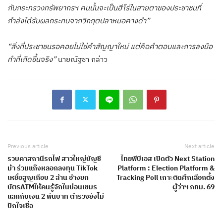
กับกระทรวงทรัพยากรฯ คนนั้นจะเป็นฮีโร่ในสายตาของประชาชนที่
กำลังได้รับผลกระทบจากวิกฤตปลาหมอคางดำ”
“สิ่งที่ประชาชนรอคอยไม่ใช่คำสัญญาใหม่ แต่คือคำตอบและการลงมือ
ทำที่เกิดขึ้นจริง”
นายณัฐชา กล่าว
Previous article
Next article
รวบคาสถานีรถไฟ สาวใหญ่บัญชี
ไทยพีบีเอส เปิดตัว Next Station
ม้า ร่วมแก๊งหลอกลงทุน TikTok
Platform : Election Platform &
เหยื่อสูญเกือบ 2 ล้าน อ้างยก
Tracking Poll เกาะติดศึกเลือกตั้ง
บัตรATMให้คนรู้จักในบ่อนเขมร
ผู้ว่าฯ กทม. 69
แลกกับเงิน 2 พันบาท ตำรวจยังไม่
ปักใจเชื่อ