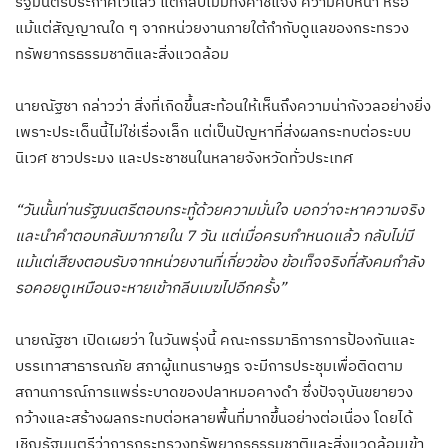
รัฐมนตรีประกาศไว้แล้ว แต่กลับไม่มีทั้งคำชี้แจง ความคืบหน้า หรือ
แม้แต่สัญญาณใด ๆ จากหน่วยงานภายใต้กำกับดูแลของกระทรวง
ทรัพยากรธรรมชาติและสิ่งแวดล้อม
นายณัฐชา กล่าวว่า สิ่งที่เกิดขึ้นสะท้อนให้เห็นถึงความน่ากังวลอย่างยิ่ง
เพราะประเด็นนี้ไม่ใช่เรื่องเล็ก แต่เป็นปัญหาที่ส่งผลกระทบต่อระบบ
นิเวศ ชาวประมง และประชาชนในหลายจังหวัดทั่วประเทศ
“วันนั้นท่านรัฐมนตรีตอบกระทู้ด้วยความมั่นใจ บอกว่าจะหาความจริง
และนำคำตอบกลับมาภายใน 7 วัน แต่เมื่อครบกำหนดแล้ว กลับไม่มี
แม้แต่เสียงตอบรับจากหน่วยงานที่เกี่ยวข้อง ข้อเท็จจริงที่สังคมกำลัง
รอคอยดูเหมือนจะหายเข้ากลีบเมฆไปอีกครั้ง”
นายณัฐชา เปิดเผยว่า ในวันพรุ่งนี้ คณะกรรมาธิการการป้องกันและ
บรรเทาสาธารณภัย สภาผู้แทนราษฎร จะมีการประชุมเพื่อติดตาม
สถานการณ์การแพร่ระบาดของปลาหมอคางดำ ซึ่งปัจจุบันขยายวง
กว้างและสร้างผลกระทบต่อหลายพื้นที่มากขึ้นอย่างต่อเนื่อง โดยได้
เชิญรัฐมนตรีว่าการกระทรวงทรัพยากรธรรมชาติและสิ่งแวดล้อมเข้า