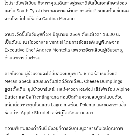
ไวน์ระดับพรีเมียม ที่จะพาคุณเดินทางสู่รสชาติอันเป็นเอกลักษณ์ของ
แคว้น South Tyrol ประเทศอิตาลี ผ่านอาหารต้นตำรับและไวน์ชั้นเลิศ
จากโรงบ่มไวน์ชื่อดัง Cantina Merano
งานจะจัดขึ้นในวันพุธที่ 24 มิถุนายน 2569 ตั้งแต่เวลา 18.30 น.
เป็นต้นไป ณ ห้องอาหาร Ventisi โดยการรังสรรค์เมนูพิเศษจาก
Executive Chef Andrea Montella เชฟชาวอิตาเลียนผู้เชี่ยวชาญ
ด้านอาหารต้นตำรับ
ภายในงาน ผู้ร่วมงานจะได้ลิ้มลองเมนูพิเศษ 6 คอร์ส เริ่มตั้งแต่
Meran Speck แฮมรมควันสไตล์อิตาเลียน, Cheese Dumplings
สูตรดั้งเดิม, ซุปข้าวบาร์เลย์, Half-Moon Ravioli เสิร์ฟพร้อม Alpine
Butter และชีส Trentingrana ก่อนปิดท้ายความสมบูรณ์แบบด้วย
แก้มเนื้อวากิวตุ๋นไวน์แดง Lagrein พร้อม Polenta และของหวานขึ้น
ชื่ออย่าง Apple Strudel เสิร์ฟคู่ไอศกรีมวานิลลา
ความพิเศษของค่ำคืนนี้ ยังอยู่ที่การจับคู่เมนูอาหารกับไวน์คุณภาพ