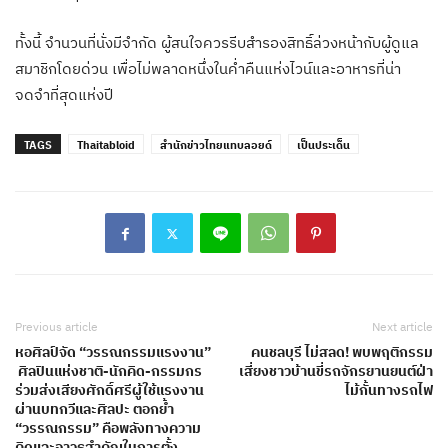
ทั้งนี้ จำนวนที่นั่งมีจำกัด ผู้สนใจควรรีบสำรองสิทธิ์ล่วงหน้ากับผู้ดูแล
สมาชิกโดยด่วน เพื่อไม่พลาดหนึ่งในค่ำคืนแห่งไวน์และอาหารที่น่า
จดจำที่สุดแห่งปี
TAGS
Thaitabloid
สำนักข่าวไทยแทบลอยด์
เป็นประเด็น
Previous article
Next article
หอศิลป์จัด “วรรณกรรมแรงงาน”
คนชลบุรี ไม่สลด! พบพฤติกรรม
ศิลปินแห่งชาติ-นักคิด-กรรมกร
เสี่ยงชาวบ้านขี่รถจักรยานยนต์ฝ่า
ร่วมส่งเสียงศักดิ์ศรีผู้ใช้แรงงาน
ไม้กั้นทางรถไฟ
ผ่านบทกวีและศิลปะ ตอกย้ำ
“วรรณกรรม” คือพลังทางความ
คิดและอาวุธสำคัญในการตั้ง