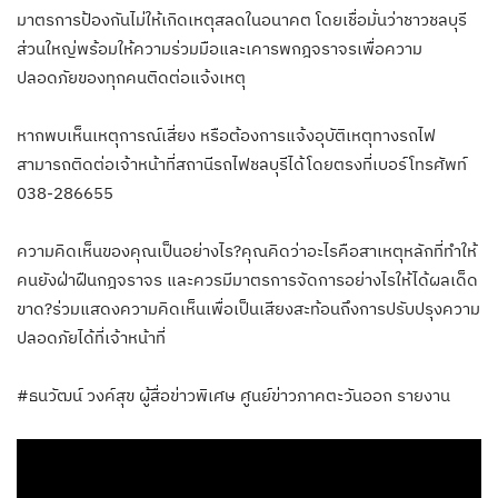
มาตรการป้องกันไม่ให้เกิดเหตุสลดในอนาคต โดยเชื่อมั่นว่าชาวชลบุรี
ส่วนใหญ่พร้อมให้ความร่วมมือและเคารพกฎจราจรเพื่อความ
ปลอดภัยของทุกคน​ติดต่อแจ้งเหตุ
หากพบเห็นเหตุการณ์เสี่ยง หรือต้องการแจ้งอุบัติเหตุทางรถไฟ
สามารถติดต่อเจ้าหน้าที่สถานีรถไฟชลบุรีได้โดยตรงที่เบอร์โทรศัพท์
038-286655
​ความคิดเห็นของคุณเป็นอย่างไร?คุณคิดว่าอะไรคือสาเหตุหลักที่ทำให้
คนยังฝ่าฝืนกฎจราจร และควรมีมาตรการจัดการอย่างไรให้ได้ผลเด็ด
ขาด?ร่วมแสดงความคิดเห็นเพื่อเป็นเสียงสะท้อนถึงการปรับปรุงความ
ปลอดภัยได้ที่เจ้าหน้าที่
#ธนวัฒน์ วงค์สุข ผู้สื่อข่าวพิเศษ ศูนย์ข่าวภาคตะวันออก รายงาน