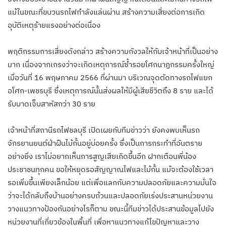
แม้ในขณะที่ขบวนรถไฟกำลังแล่นผ่าน สร้างความเสี่ยงต่อการเกิด
อุบัติเหตุร้ายแรงอย่างต่อเนื่อง ​
พฤติกรรมการเสี่ยงดังกล่าว สร้างความกังวลให้กับเจ้าหน้าที่เป็นอย่าง
มาก เนื่องจากเกรงว่าจะเกิดเหตุการณ์ซ้ำรอยโศกนาฏกรรมครั้งใหญ่
เมื่อวันที่ 16 พฤษภาคม 2566 ที่ผ่านมา บริเวณจุดตัดทางรถไฟแยก
อโศก-เพชรบุรี ซึ่งเหตุการณ์นั้นส่งผลให้มีผู้เสียชีวิตถึง 8 ราย และได้
รับบาดเจ็บสาหัสกว่า 30 ราย​
เจ้าหน้าที่สถานีรถไฟชลบุรี เปิดเผยกับทีมข่าวว่า ยังคงพบเห็นรถ
จักรยานยนต์ฝ่าฝืนไม้กั้นอยู่บ่อยครั้ง ซึ่งเป็นการกระทำที่อันตราย
อย่างยิ่ง เราไม่อยากเห็นการสูญเสียเกิดขึ้นอีก ฝากเตือนพี่น้อง
ประชาชนทุกคน ขอให้หยุดรอสัญญาณไฟและไม้กั้น แม้จะต้องใช้เวลา
รอเพิ่มขึ้นเพียงเล็กน้อย แต่เพื่อแลกกับความปลอดภัยและความมั่นใจ
ว่าจะได้กลับถึงบ้านอย่างครบถ้วนและปลอดภัย​เร่งประสานหน่วยงาน
วางแนวทางป้องกันอย่างไรก็ตาม ​ขณะนี้ทีมข่าวได้ประสานข้อมูลไปยัง
หน่วยงานที่เกี่ยวข้องในพื้นที่ เพื่อหาแนวทางแก้ไขปัญหาและวาง