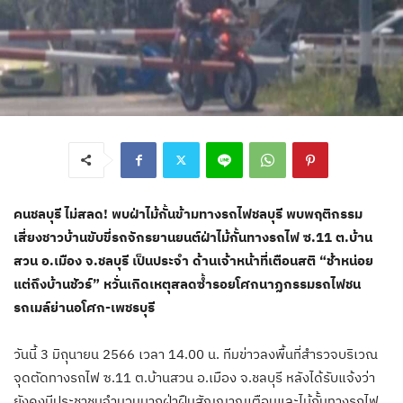
คนชลบุรี ไม่สลด! พบฝ่าไม้กั้นข้ามทางรถไฟชลบุรี พบพฤติกรรม
เสี่ยงชาวบ้านขับขี่รถจักรยานยนต์ฝ่าไม้กั้นทางรถไฟ ซ.11 ต.บ้าน
สวน อ.เมือง จ.ชลบุรี เป็นประจำ ด้านเจ้าหน้าที่เตือนสติ “ช้าหน่อย
แต่ถึงบ้านชัวร์” หวั่นเกิดเหตุสลดซ้ำรอยโศกนาฏกรรมรถไฟชน
รถเมล์ย่านอโศก-เพชรบุรี
​วันนี้ 3 มิถุนายน 2566 เวลา 14.00 น. ทีมข่าวลงพื้นที่สำรวจบริเวณ
จุดตัดทางรถไฟ ซ.11 ต.บ้านสวน อ.เมือง จ.ชลบุรี หลังได้รับแจ้งว่า
ยังคงมีประชาชนจำนวนมากฝ่าฝืนสัญญาณเตือนและไม้กั้นทางรถไฟ