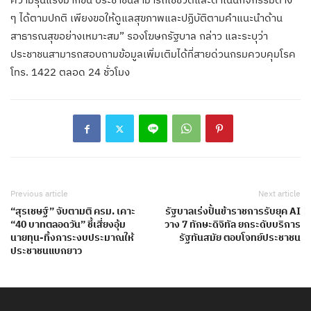
ๆ ได้ตามปกติ เพียงขอให้ดูแลสุขภาพและปฏิบัติตามคำแนะนำด้าน
สาธารณสุขอย่างเหมาะสม” รองโฆษกรัฐบาล กล่าว และระบุว่า
ประชาชนสามารถสอบถามข้อมูลเพิ่มเติมได้ที่สายด่วนกรมควบคุมโรค
โทร. 1422 ตลอด 24 ชั่วโมง
Previous article
Next article
“สุรเชษฐ์” จับตามติ ครม. เคาะ
รัฐบาลเร่งปั้นข้าราชการรับยุค AI
“40 บาทตลอดวัน” ชี้เสี่ยงอุ้ม
วาง 7 ทักษะดิจิทัล ยกระดับบริการ
นายทุน-ทิ้งภาระงบประมาณให้
รัฐทันสมัย ตอบโจทย์ประชาชน
ประชาชนแบกยาว