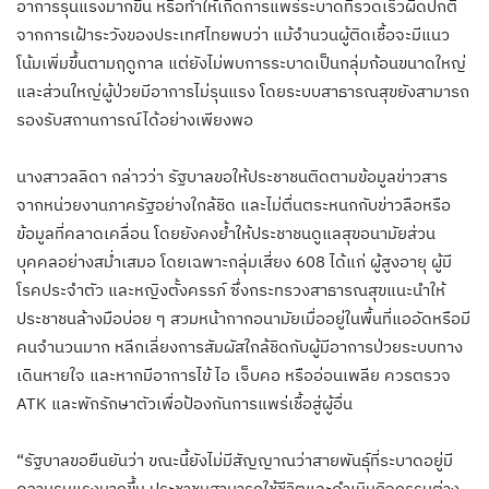
อาการรุนแรงมากขึ้น หรือทำให้เกิดการแพร่ระบาดที่รวดเร็วผิดปกติ
จากการเฝ้าระวังของประเทศไทยพบว่า แม้จำนวนผู้ติดเชื้อจะมีแนว
โน้มเพิ่มขึ้นตามฤดูกาล แต่ยังไม่พบการระบาดเป็นกลุ่มก้อนขนาดใหญ่
และส่วนใหญ่ผู้ป่วยมีอาการไม่รุนแรง โดยระบบสาธารณสุขยังสามารถ
รองรับสถานการณ์ได้อย่างเพียงพอ
นางสาวลลิดา กล่าวว่า รัฐบาลขอให้ประชาชนติดตามข้อมูลข่าวสาร
จากหน่วยงานภาครัฐอย่างใกล้ชิด และไม่ตื่นตระหนกกับข่าวลือหรือ
ข้อมูลที่คลาดเคลื่อน โดยยังคงย้ำให้ประชาชนดูแลสุขอนามัยส่วน
บุคคลอย่างสม่ำเสมอ โดยเฉพาะกลุ่มเสี่ยง 608 ได้แก่ ผู้สูงอายุ ผู้มี
โรคประจำตัว และหญิงตั้งครรภ์ ซึ่งกระทรวงสาธารณสุขแนะนำให้
ประชาชนล้างมือบ่อย ๆ สวมหน้ากากอนามัยเมื่ออยู่ในพื้นที่แออัดหรือมี
คนจำนวนมาก หลีกเลี่ยงการสัมผัสใกล้ชิดกับผู้มีอาการป่วยระบบทาง
เดินหายใจ และหากมีอาการไข้ ไอ เจ็บคอ หรืออ่อนเพลีย ควรตรวจ
ATK และพักรักษาตัวเพื่อป้องกันการแพร่เชื้อสู่ผู้อื่น
“รัฐบาลขอยืนยันว่า ขณะนี้ยังไม่มีสัญญาณว่าสายพันธุ์ที่ระบาดอยู่มี
ความรุนแรงมากขึ้น ประชาชนสามารถใช้ชีวิตและดำเนินกิจกรรมต่าง