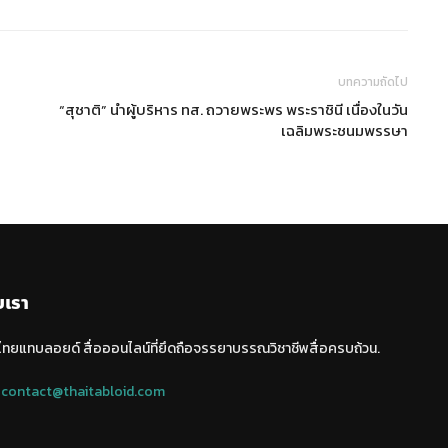
บทความถัดไป
“สุชาติ” นำผู้บริหาร ทส. ถวายพระพร พระราชินี เนื่องในวัน
เฉลิมพระชนมพรรษา
บเรา
 ไทยแทบลอยด์ สื่อออนไลน์ที่ยึดถือจรรยาบรรณวิชาชีพสื่อครบถ้วน.
:
contact@thaitabloid.com