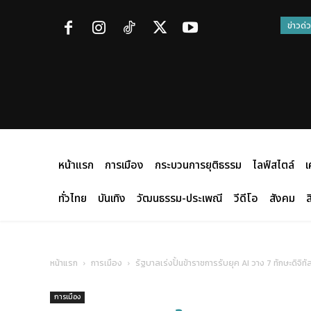
ข่าวด่
หน้าแรก
การเมือง
กระบวนการยุติธรรม
ไลฟ์สไตล์
เ
ทั่วไทย
บันเทิง
วัฒนธรรม-ประเพณี
วีดีโอ
สังคม
ส
หน้าแรก
การเมือง
รัฐบาลเร่งปั้นข้าราชการรับยุค AI วาง 7 ทักษะดิจ
การเมือง