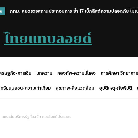
กทม. ลุยตรวจสถานประกอบการ ย้ำ 17 เช็กลิสต์ความปลอดภัย ไม่เ
วน
และยกระดับมาตรฐาน
ศรษฐกิจ-การเงิน
บทความ
กองทัพ-ความมั่นคง
การศึกษา วิทยาการ
ิทธิมนุษยชน-ความเท่าเทียม
สุขภาพ-สิ่งแวดล้อม
อุบัติเหตุ-ภัยพิบัติ
ิทัล ยกระดับบริการรัฐทันสมัย ตอบโจทย์ประชาชน