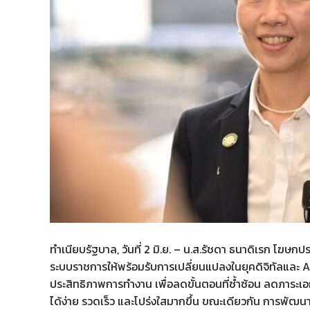
ทำเนียบรัฐบาล, วันที่ 2 มิ.ย. – น.ส.รัชดา ธนาดิเรก โฆษ
ระบบราชการให้พร้อมรับการเปลี่ยนแปลงในยุคดิจิทัลและ AI โ
ประสิทธิภาพการทำงาน เพื่อลดขั้นตอนที่ซ้ำซ้อน ลดภา
ได้ง่าย รวดเร็ว และโปร่งใสมากขึ้น ขณะเดียวกัน การพั