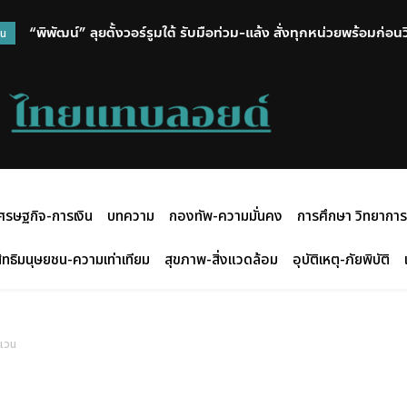
“พิพัฒน์” ลุยตั้งวอร์รูมใต้ รับมือท่วม-แล้ง สั่งทุกหน่วยพร้อมก่อ
วน
ศรษฐกิจ-การเงิน
บทความ
กองทัพ-ความมั่นคง
การศึกษา วิทยาการ
ิทธิมนุษยชน-ความเท่าเทียม
สุขภาพ-สิ่งแวดล้อม
อุบัติเหตุ-ภัยพิบัติ
ะเวน