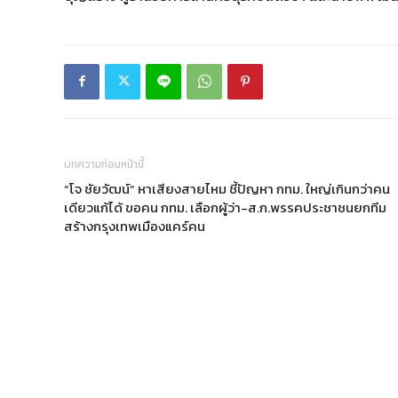
บทความก่อนหน้านี้
“โจ ชัยวัฒน์” หาเสียงสายไหม ชี้ปัญหา กทม. ใหญ่เกินกว่าคน
เดียวแก้ได้ ขอคน กทม. เลือกผู้ว่า-ส.ก.พรรคประชาชนยกทีม
สร้างกรุงเทพเมืองแคร์คน