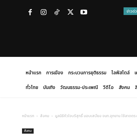
ข่าวด่
หน้าแรก
การเมือง
กระบวนการยุติธรรม
ไลฟ์สไตล์
เ
ทั่วไทย
บันเทิง
วัฒนธรรม-ประเพณี
วีดีโอ
สังคม
ส
หน้าแรก
สังคม
มูลนิธิหัวใจบริสุทธิ์ มอบเสบียง จนท.อุทยาน ใช้ลาดตร
สังคม