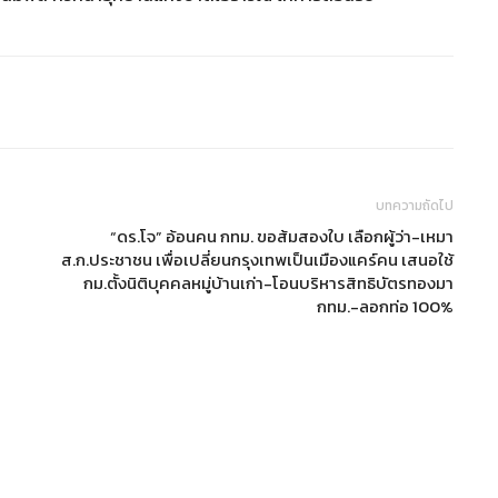
บทความถัดไป
“ดร.โจ” อ้อนคน กทม. ขอส้มสองใบ เลือกผู้ว่า-เหมา
ส.ก.ประชาชน เพื่อเปลี่ยนกรุงเทพเป็นเมืองแคร์คน เสนอใช้
กม.ตั้งนิติบุคคลหมู่บ้านเก่า-โอนบริหารสิทธิบัตรทองมา
กทม.-ลอกท่อ 100%