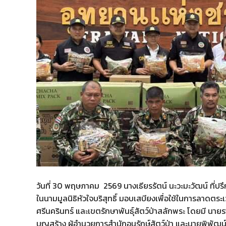
วันที่ 30 พฤษภาคม 2569 นางเธียรรัตน์ นะวะมะวัฒน์ ที่
ในนามมูลนิธิหัวใจบริสุทธิ์ มอบเสบียงเพื่อใช้ในการลาดตระเ
ศรีนครินทร์ และเขตรักษาพันธุ์สัตว์ป่าสลักพระ โดยมี นายราช
บุญสร้าง ผู้อำนวยการสำนักอนุรักษ์สัตว์ป่า และนายพิพัฒน