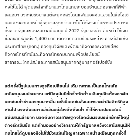
คงใช้ไม่ได้ ฟุตบอลโลกที่ผ่านมาไทยแทบจะยอมจำนนต่อราคาที่ฟีฟ่า
เสนอมา บวกกับรัฐบาลแต่ละยุคกลัวโดนแฟนบอลจับแขวนในสื่อโซเซี
ยลและกลัวเสียหน้าสู้รัฐบาลชุดที่ผ่านมาไม่ได้จึงวิ่งเต้นหางบประมาณ
ทั้งภาครัฐและเอกชนมาสนับสนุน ปี 2022 รัฐบาลกลัวเสียหน้า ใช้เงิน
ซื้อลิขสิทธิ์สูงถึง 1,400 บาท เกิดจากความร่วมระหว่าง การกีฬาแห่ง
ประเทศไทย (กกท.) กองทุนวิจัยและพัฒนากิจการกระจายเสียง
กิจการโทรทัศน์และกิจการโทรคมนาคมเพื่อประโยชน์
สาธารณะ(กทปส.)และการสนับสนุนจากกลุ่มทรูคอร์เปอร์ชั่น
แต่ครั้งนี้รูปแบบทางธุรกิจเปลี่ยนไป เดิม กสทช.เป็นกลไกหลัก
สนับสนุนงบประมาณ แต่ปัจจุบันมีข้อจำกัดด้านเงินทุนจึงต้องอาศัย
เอกชนเข้าร่วมลงทุนมากขึ้น ครั้งนี้เอกชนลังเลเพราะค่าลิขสิทธิ์ที่สูง
เกินไป บวกกับเวลาแข่งขันอยู่ช่วงดึกถึงเช้า ทำให้หาสปอนเซอร์
สนับสนุนลำบาก บวกกับภาวะเศรษฐกิจโลกผันผวนบริษัทยักษ์ใหญ่
ต่างรัดเข็มขัด แต่ถ้ามองอย่างวิเคราะห์ถ้ารัฐบาลหวังจะสนับสนุนให้
คนไทยได้ดูบอลจริงไม่ใช่มัวแต่แก้ปัญหาเฉพาะหน้าเหมือนทุกครั้งที่