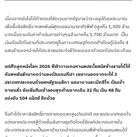
เนื่องจากยังไม่ได้คำตอบที่ชัดเจนจากรัฐบาลว่าจะอนุมัติงบประมาณ
เพื่อซื้อลิขสิทธิ์จากสหพันธ์ฟุตบอลนานาชาติ(ฟีฟ่า)สูงถึง 1,300 ล้าน
บาทเมื่อรวมกับค่าดำเนินการต่างๆแล้วมากถึง 1,700 ล้านบาท เป็น
เงินก้อนโตในยามที่ประเทศอยู่ในภาวะเศรษฐกิจตกต่ำต้องกู้เงินถึง 4
แสนล้านแจกจ่ายให้ประชาชนประทังชีวิตแบบเอาตัวรอดไปแต่ละเดือน
แต่ศึกลูกหนังโลก 2026 ฟีฟ่าวางเกมหาผลประโยชน์สร้างรายได้ให้
กับสหพันธ์ฯมากกว่ามองเป็นเกมกีฬา เพราะนอกจากจะให้ 3
ประเทศประกอบด้วยสหรัฐอเมริกา แคนาดาและเม็กซิโก เป็นเจ้า
ภาพแล้ว ยังเพิ่มทีมเข้ารอบสุดท้ายจากเดิม 32 ทีม เป็น 48 ทีม
แข่งขัน 104 แม็ตช์ อีกด้วย
จึงทำให้ราคาลิขสิทธิ์การถ่ายทอดสดสูงเกินปกติ หลายประเทศถอดใจ
แต่หลายประเทศสู้ด้วยชั้นเชิงทางธุรกิจโดยใช้องค์ประกอบภายใน
ประเทศและความเป็นมหาอำนาจเข้าต่อรองจนฟีฟ่าต้องยอมสยบใต้