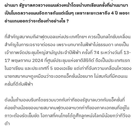
ผ่านมา รัฐบาลควรวางแผนล่วงหน้าโดยนำบทเรียนครั้งที่ผ่านมามา
เป็นโมเดลวางแผนจัดการกันแต่เนิ่นๆ เพราะระยะเวลาถึง 4 ปี พอจะ
อ่านเกมออกว่าจะต้องทำอย่างไร ?
ที่สำคัญสมาคมกีฬาฟุตบอลแห่งประเทศไทยฯ ควรเป็นกลไกขับเคลื่อน
สำคัญในการเจราจาต่อรอง เพราะบทบาทในฟีฟาไม่ธรรมดา เคยเป็น
เจ้าภาพจัดประชุมใหญ่สามัญประจำปีฟีฟ่า ครั้งที่ 74 ระหว่างวันที่ 13-
17 พฤษภาคม 2024 ที่ศูนย์ประชุมแห่งชาติสิริกิต์ ถือเป็นประเทศแรก
ในอาเซียน และประเทศที่ 5 ของเอเชีย แต่เท่าที่จับความเคลื่อนไหวของ
นายกสมาคมฯดูเหมือนว่าจะออกแอ็คชั่นน้อยมาก ไม่สมกับที่มีคอนเน
คชั่นที่ดีกับฟีฟ่า
ดังนั้นถ้ามองบริบทโดยรวมบวกกับท่าทีของรัฐบาลบวกกับแอ็คชั่นที่
ค่อยข้างน้อยของนายสมาคมฟุตบอลฯบวกท่าทีของภาคเอกชนที่อยู่ใน
ภาวะต้องรัดเข็มขัด โอกาสที่คนไทยได้ดูศึกลูกหนังโลกมีน้อยกว่าทีวีจอ
ดำ