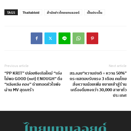
TAGS
Thaitabloid
สำนักข่าวไทยแทบลอยด์
เป็นประเด็น
Previous article
Next article
“PP KRIT” ปล่อยซิงเกิลใหม่ “เก่ง
สธ.เผย“หวานปกติ = หวาน 50%”
ไม่พอ GOOD (not) ENOUGH” ดึง
กระแสตอบรับแรง 3 เดือน คนไทย
“หลิงหลิง คอง” ถ่ายทอดหัวใจพัง
สั่งหวานน้อยเพิ่ม ขยายเข้าสู่ร้าน
ผ่าน MV สุดเศร้า
เครื่องดื่มชงกว่า 30,000 สาขาทั่ว
ประเทศ