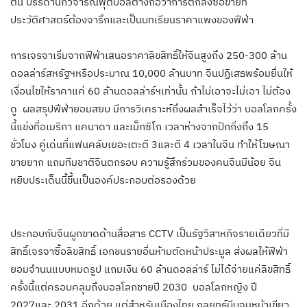
ตีน บรรดานักวิจารณ์ฟุตบอลต่างถือว่าการตกลงซื้อขายที่
ประวัติศาสตร์ต้องจารึกและเป็นบทเรียนราคาแพงของฟีฟ่า
การเจรจาเริ่มจากฟีฟ่าเสนอราคาลิขสิทธิ์ให้จีนสูงถึง 250-300 ล้าน
ดอลล่าร์สหรัฐฯหรือประมาณ 10,000 ล้านบาท จีนปฏิเสธพร้อมยื่นให้
เงื่อนไขให้ราคาแค่ 60 ล้านดอลล่าร์ฯเท่านั้น ถ้าไม่เอาจะไม่เอา ไม่ต้อง
ดู ผลสรุปฟีฟ่ายอมสยบ มีการวิเคราะห์ถึงผลสำเร็จไว้ว่า บอลโลกครั้ง
นี้แข่งที่อเมริกา แคนาดา และเม็กซิโก เวลาห่างจากปักกิ่งถึง 15
ชั่วโมง คู่เด่นที่แฟนคลับเยอะเตะตี 3และตี 4 เวลาในจีน ทำให้โฆษณา
ขายยาก แถมทีมชาติจีนตกรอบ ความรู้สึกร่วมของคนจีนมีน้อย จีน
หยิบประเด็นนี้ขึ้นเป็นองค์ประกอบต่อรองด้วย
ประกอบกับจีนผูกขาดด้านสื่อสาร CCTV เป็นรัฐวิสาหกิจรายเดียวที่มี
สิทธิ์เจรจาซื้อลิขสิทธิ์ เอกชนรายอื่นห้ามตัดหน้าประมูล ส่งผลให้ฟีฟ่า
ยอมจำนนแบบหมดรูป แถมเงิน 60 ล้านดอลล่าร์ ไม่ได้จ่ายแค่ลิขสิทธิ์
ครั้งนี้แต่ครอบคลุมถึงบอลโลกชายปี 2030 บอลโลกหญิง ปี
2027และ 2031 อีกด้วย แต่สำหรับเมืองไทย กลยุทธ์บีบจนหน้าเขียว