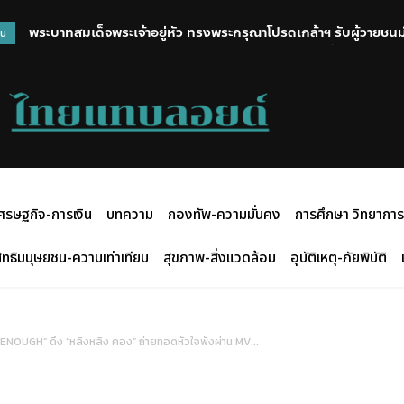
พระบาทสมเด็จพระเจ้าอยู่หัว ทรงพระกรุณาโปรดเกล้าฯ รับผู้วายชนม์ ซึ่
ศูนย์คุณธรรม มอบโล่ อัยการ สคช. เป็นองค์กรต้นแบบร่วมขับเคลื
วน
นนทบุรี ไว้ในพระบรมราชานุเคราะห์ พร้อมพระราชทานน้ำหลวงอาบศพเ
ศรษฐกิจ-การเงิน
บทความ
กองทัพ-ความมั่นคง
การศึกษา วิทยาการ
ิทธิมนุษยชน-ความเท่าเทียม
สุขภาพ-สิ่งแวดล้อม
อุบัติเหตุ-ภัยพิบัติ
 ENOUGH” ดึง “หลิงหลิง คอง” ถ่ายทอดหัวใจพังผ่าน MV...