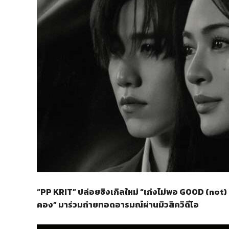
“PP KRIT” ปล่อยซิงเกิลใหม่ “เก่งไม่พอ GOOD (not)
คอง” มาร่วมถ่ายทอดอารมณ์ผ่านมิวสิควิดีโอ