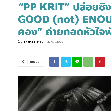
“PP KRIT” ปล่อยซิงเ
GOOD (not) ENOUG
คอง” ถ่ายทอดหัวใจพั
โดย
Thaitabloid5
-
25 พ.ค. 2026
แบ่งปัน