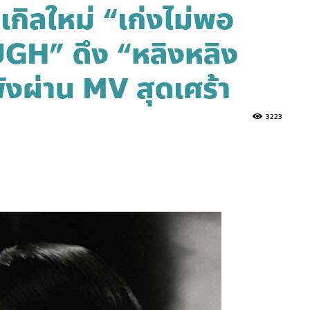
กิลใหม่ “เก่งไม่พอ
H” ดึง “หลิงหลิง
งผ่าน MV สุดเศร้า
3223