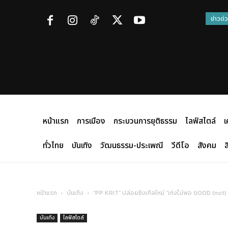
ข่าวด่
หน้าแรก
การเมือง
กระบวนการยุติธรรม
ไลฟ์สไตล์
เ
ทั่วไทย
บันเทิง
วัฒนธรรม-ประเพณี
วีดีโอ
สังคม
ส
หน้าแรก
บันเทิง
“PP KRIT” ปล่อยซิงเกิลใหม่ “เก่งไม่พอ GOOD (not)
บันเทิง
ไลฟ์สไตล์