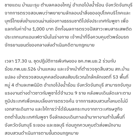
ชายแดน บ้านมะรุม ตำบลคลองใหญ่ อำเภอโป่งน้ำร้อน จังหวัดจันทบุรี
จากการตรวจสอบพบว่าพยายามลักลอบนำสิ่งของอุปโภคบริโภคและ
บุหรี่ไทยส่งข้ามแดนผ่านช่องทางธรรมชาติไปยังประเทศกัมพูชา เพื่อ
แลกกับค่าจ้าง 1,000 บาท อีกทั้งผลการตรวจปัสสาวะพบสารเสพติด
ประเภทเมทแอมเฟตามีนในร่างกาย เจ้าหน้าที่จึงควบคุมตัวพร้อมรถ
จักรยานยนต์ของกลางส่งดำเนินคดีตามกฎหมาย
เวลา 17.30 น. ชุดปฏิบัติการพิเศษของ ชค.ทพ.นย.2 ร่วมกับ
ร้อย.ทพ.นย.526 บ้านแหลม และเจ้าหน้าที่ตำรวจชุดสืบสวน สภ.บ้าน
แปลง เข้าตรวจสอบบุคคลต้องสงสัยบริเวณใกล้หลักเขตที่ 53 พื้นที่
หมู่ 4 ตำบลเทพนิมิต อำเภอโป่งน้ำร้อน จังหวัดจันทบุรี สามารถจับกุม
แรงงานต่างด้าวชาวกัมพูชาได้จำนวน 9 ราย หลังพบเดินลัดเลาะตาม
ภูมิประเทศเพื่อหลบเลี่ยงการตรวจค้น จากการสอบสวนทั้งหมดไม่มี
เอกสารเดินทาง และให้การว่าได้รับผลกระทบจากภาวะเศรษฐกิจ
ตกต่ำในประเทศกัมพูชา จึงลักลอบเดินทางเข้ามาหางานทำในพื้นที่
จังหวัดจันทบุรี ระยอง และชลบุรี ก่อนถูกควบคุมตัวส่งพนักงาน
สอบสวนดำเนินการตามขั้นตอนกฎหมาย