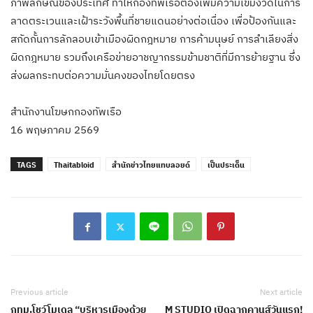
ภาพลักษณ์ของประเทศ ทำให้กองทัพเรือต้องเพิ่มความเข้มงวดในการ
ลาดตระเวนและเฝ้าระวังพื้นที่ชายแดนอย่างต่อเนื่อง เพื่อป้องกันและ
สกัดกั้นการลักลอบเข้าเมืองผิดกฎหมาย การค้ามนุษย์ การลำเลียงสิ่ง
ผิดกฎหมาย รวมถึงเครือข่ายอาชญากรรมข้ามชาติที่มีการย้ายฐาน ซึ่ง
ส่งผลกระทบต่อความมั่นคงของไทยโดยตรง
สำนักงานโฆษกกองทัพเรือ
16 พฤษภาคม 2569
TAGS
Thaitabloid
สำนักข่าวไทยแทบลอยด์
เป็นประเด็น
Previous article
Next article
กทม.โชว์โมเดล “บริหารเมืองด้วย
M STUDIO เปิดฉากคานส์วันแรก!