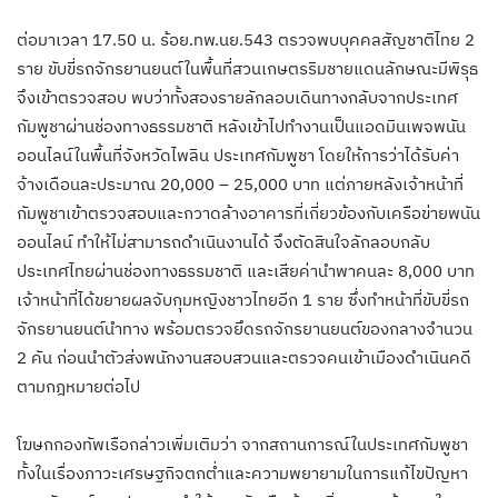
ต่อมาเวลา 17.50 น. ร้อย.ทพ.นย.543 ตรวจพบบุคคลสัญชาติไทย 2
ราย ขับขี่รถจักรยานยนต์ในพื้นที่สวนเกษตรริมชายแดนลักษณะมีพิรุธ
จึงเข้าตรวจสอบ พบว่าทั้งสองรายลักลอบเดินทางกลับจากประเทศ
กัมพูชาผ่านช่องทางธรรมชาติ หลังเข้าไปทำงานเป็นแอดมินเพจพนัน
ออนไลน์ในพื้นที่จังหวัดไพลิน ประเทศกัมพูชา โดยให้การว่าได้รับค่า
จ้างเดือนละประมาณ 20,000 – 25,000 บาท แต่ภายหลังเจ้าหน้าที่
กัมพูชาเข้าตรวจสอบและกวาดล้างอาคารที่เกี่ยวข้องกับเครือข่ายพนัน
ออนไลน์ ทำให้ไม่สามารถดำเนินงานได้ จึงตัดสินใจลักลอบกลับ
ประเทศไทยผ่านช่องทางธรรมชาติ และเสียค่านำพาคนละ 8,000 บาท
เจ้าหน้าที่ได้ขยายผลจับกุมหญิงชาวไทยอีก 1 ราย ซึ่งทำหน้าที่ขับขี่รถ
จักรยานยนต์นำทาง พร้อมตรวจยึดรถจักรยานยนต์ของกลางจำนวน
2 คัน ก่อนนำตัวส่งพนักงานสอบสวนและตรวจคนเข้าเมืองดำเนินคดี
ตามกฎหมายต่อไป
โฆษกกองทัพเรือกล่าวเพิ่มเติมว่า จากสถานการณ์ในประเทศกัมพูชา
ทั้งในเรื่องภาวะเศรษฐกิจตกต่ำและความพยายามในการแก้ไขปัญหา