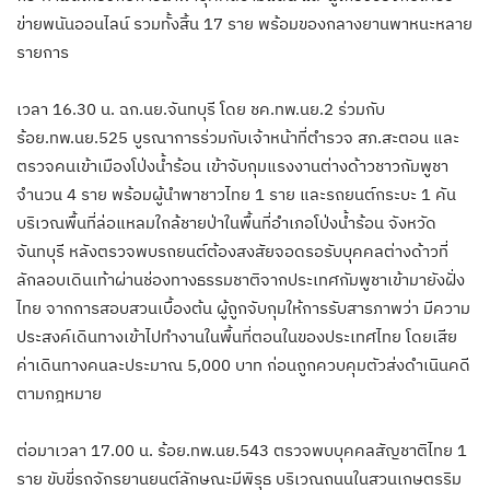
ข่ายพนันออนไลน์ รวมทั้งสิ้น 17 ราย พร้อมของกลางยานพาหนะหลาย
รายการ
เวลา 16.30 น. ฉก.นย.จันทบุรี โดย ชค.ทพ.นย.2 ร่วมกับ
ร้อย.ทพ.นย.525 บูรณาการร่วมกับเจ้าหน้าที่ตำรวจ สภ.สะตอน และ
ตรวจคนเข้าเมืองโป่งน้ำร้อน เข้าจับกุมแรงงานต่างด้าวชาวกัมพูชา
จำนวน 4 ราย พร้อมผู้นำพาชาวไทย 1 ราย และรถยนต์กระบะ 1 คัน
บริเวณพื้นที่ล่อแหลมใกล้ชายป่าในพื้นที่อำเภอโป่งน้ำร้อน จังหวัด
จันทบุรี หลังตรวจพบรถยนต์ต้องสงสัยจอดรอรับบุคคลต่างด้าวที่
ลักลอบเดินเท้าผ่านช่องทางธรรมชาติจากประเทศกัมพูชาเข้ามายังฝั่ง
ไทย จากการสอบสวนเบื้องต้น ผู้ถูกจับกุมให้การรับสารภาพว่า มีความ
ประสงค์เดินทางเข้าไปทำงานในพื้นที่ตอนในของประเทศไทย โดยเสีย
ค่าเดินทางคนละประมาณ 5,000 บาท ก่อนถูกควบคุมตัวส่งดำเนินคดี
ตามกฎหมาย
ต่อมาเวลา 17.00 น. ร้อย.ทพ.นย.543 ตรวจพบบุคคลสัญชาติไทย 1
ราย ขับขี่รถจักรยานยนต์ลักษณะมีพิรุธ บริเวณถนนในสวนเกษตรริม