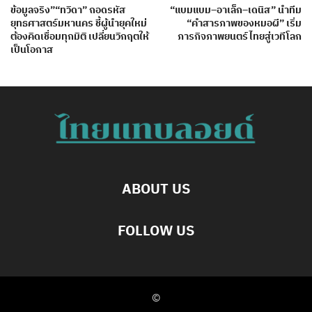
ข้อมูลจริง”“ทวิดา” ถอดรหัส
“แบมแบม–อาเล็ก–เดนิส” นำทีม
ยุทธศาสตร์มหานคร ชี้ผู้นำยุคใหม่
“คำสารภาพของหมอผี” เริ่ม
ต้องคิดเชื่อมทุกมิติ เปลี่ยนวิกฤตให้
ภารกิจภาพยนตร์ไทยสู่เวทีโลก
เป็นโอกาส
ABOUT US
FOLLOW US
©