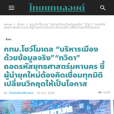
Home
สังคม
กทม.โชว์โมเดล “บริหารเมืองด้วยข้อมูลจริง”“ทวิดา” ถอดรหัส
ยุทธศาสตร์มหานคร ชี้ผู้นำยุคใหม่ต้องคิดเชื่อมทุกมิติ เปลี่ยนวิกฤตให้เป็นโอกาส
สังคม
กทม.โชว์โมเดล “บริหารเมือง
ด้วยข้อมูลจริง”“ทวิดา”
ถอดรหัสยุทธศาสตร์มหานคร ชี้
ผู้นำยุคใหม่ต้องคิดเชื่อมทุกมิติ
เปลี่ยนวิกฤตให้เป็นโอกาส
4238
By
ThaitabloidCrime
-
16 พ.ค. 2026