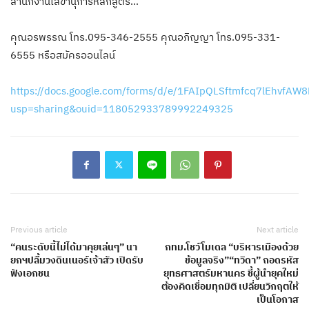
สำนักงานเลขานุการหลักสูตร…
คุณอรพรรณ โทร.095-346-2555 คุณอภิญญา โทร.095-331-
6555 หรือสมัครออนไลน์
https://docs.google.com/forms/d/e/1FAIpQLSftmfcq7lEhvfA
usp=sharing&ouid=118052933789992249325
Previous article
Next article
“คนระดับนี้ไม่ได้มาคุยเล่นๆ” นา
กทม.โชว์โมเดล “บริหารเมืองด้วย
ยกฯปลื้มวงดินเนอร์เจ้าสัว เปิดรับ
ข้อมูลจริง”“ทวิดา” ถอดรหัส
ฟังเอกชน
ยุทธศาสตร์มหานคร ชี้ผู้นำยุคใหม่
ต้องคิดเชื่อมทุกมิติ เปลี่ยนวิกฤตให้
เป็นโอกาส