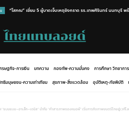
สาวไทยตบเวียดนาม 3-0 ผงาดแชมป์ SEA V CUP กวาด 2 สนาม รั
วน
ศรษฐกิจ-การเงิน
บทความ
กองทัพ-ความมั่นคง
การศึกษา วิทยาการ
ิทธิมนุษยชน-ความเท่าเทียม
สุขภาพ-สิ่งแวดล้อม
อุบัติเหตุ-ภัยพิบัติ
! “แบมแบม–อาเล็ก–เดนิส” นำทีม “คำสารภาพของหมอผี” เริ่มภารกิจภาพยนตร์ไทยสู่เวทีโ