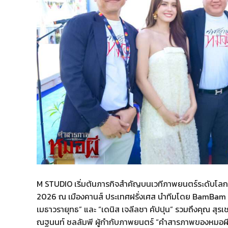
M STUDIO เริ่มต้นภารกิจสำคัญบนเวทีภาพยนตร์ระดับโล
2026 ณ เมืองคานส์ ประเทศฝรั่งเศส นำทีมโดย BamBam หรื
เมธาวรายุทธ” และ “เดนิส เจลีลชา คัปปุน” รวมถึงคุณ สุรเช
ณฐนนท์ ชลลัมพี ผู้กำกับภาพยนตร์ “คำสารภาพของหมอผี”