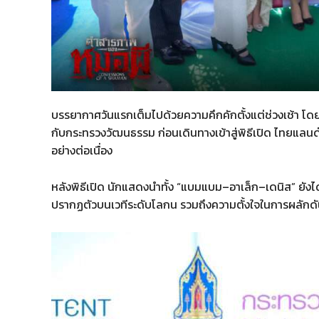
บรรยากาศวันแรกเต็มไปด้วยความคึกคักตั้งแต่ช่วงเช้า โด
กับกระทรวงวัฒนธรรม ก่อนเดินทางเข้าสู่พิธีเปิด ไทยแลนด์ 
อย่างต่อเนื่อง
หลังพิธีเปิด นักแสดงนำทั้ง “แบมแบม–อาเล็ก–เดนิส” ยังไ
ปรากฏตัวบนเวทีระดับโลกน รวมถึงความตั้งใจในการผลักดันภ