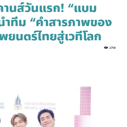
านส์วันแรก! “แบม
 นำทีม “คำสารภาพของ
าพยนตร์ไทยสู่เวทีโลก
2719