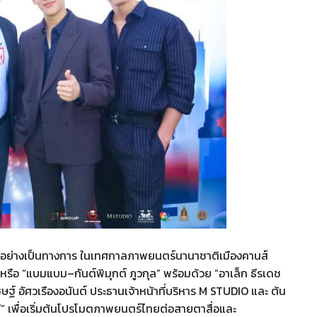
กอย่างเป็นทางการ ในเทศกาลภาพยนตร์นานาชาติเมืองคานส์
อ “แบมแบม–กันต์พิมุกต์ ภูวกุล” พร้อมด้วย “อาเล็ก ธีรเดช
ษฐ์ อัศวเรืองอนันต์ ประธานเจ้าหน้าที่บริหาร M STUDIO และ ต้น
 เพื่อเริ่มต้นโปรโมตภาพยนตร์ไทยต่อสายตาสื่อและ