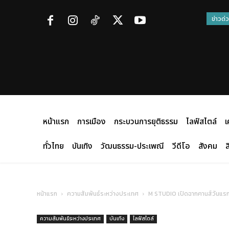
ข่าวด่
หน้าแรก
การเมือง
กระบวนการยุติธรรม
ไลฟ์สไตล์
เ
ทั่วไทย
บันเทิง
วัฒนธรรม-ประเพณี
วีดีโอ
สังคม
ส
หน้าแรก
ความสัมพันธ์ระหว่างประเทศ
M STUDIO เปิดฉากคานส์วันแรก
ความสัมพันธ์ระหว่างประเทศ
บันเทิง
ไลฟ์สไตล์