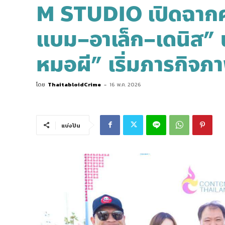
M STUDIO เปิดฉากค
แบม–อาเล็ก–เดนิส”
หมอผี” เริ่มภารกิจภ
โดย
ThaitabloidCrime
-
16 พ.ค. 2026
แบ่งปัน