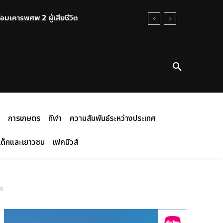
บเงินอัดฉีดอีก 5แสนบาท
การเกษตร
กีฬา
ความสัมพันธ์ระหว่างประเทศ
เด็กและเยาวชน
เฟคนิวส์
ลก