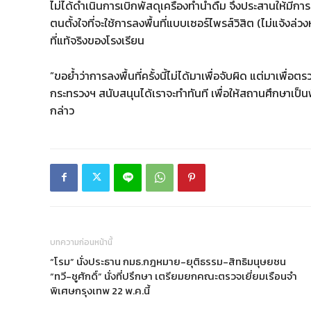
ไม่ได้ดำเนินการเบิกพัสดุเครื่องทำน้ำดื่ม จึงประสานให้มีการเ
ตนตั้งใจที่จะใช้การลงพื้นที่แบบเซอร์ไพรส์วิสิต (ไม่แจ้งล่วง
ที่แท้จริงของโรงเรียน
​”ขอย้ำว่าการลงพื้นที่ครั้งนี้ไม่ได้มาเพื่อจับผิด แต่มาเพื
กระทรวงฯ สนับสนุนได้เราจะทำทันที เพื่อให้สถานศึกษาเป็น
กล่าว
บทความก่อนหน้านี้
“โรม” นั่งประธาน กมธ.กฎหมาย-ยุติธรรม-สิทธิมนุษยชน
“ทวี-ชูศักดิ์” นั่งที่ปรึกษา เตรียมยกคณะตรวจเยี่ยมเรือนจำ
พิเศษกรุงเทพ 22 พ.ค.นี้