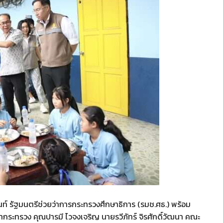
นันท์ รัฐมนตรีช่วยว่าการกระทรวงศึกษาธิการ (รมช.ศธ.) พร้อม
ำกระทรวง คุณปารมี ไวจงเจริญ นายรวีภัทร์ จิรศักดิ์วัฒนา คณะ