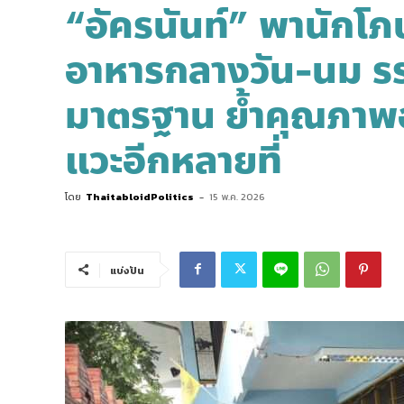
“อัครนันท์” พานักโภ
อาหารกลางวัน-นม รร
มาตรฐาน ย้ำคุณภาพอ
แวะอีกหลายที่
โดย
ThaitabloidPolitics
-
15 พ.ค. 2026
แบ่งปัน