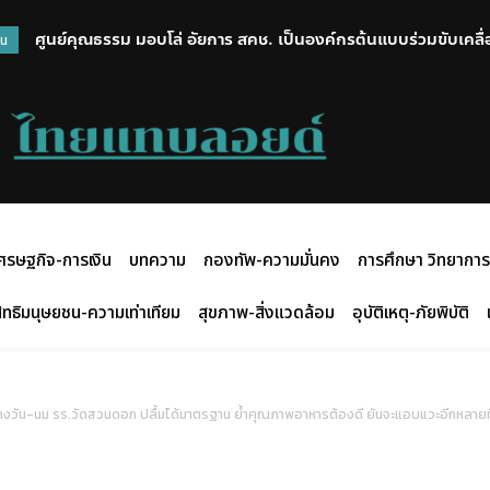
ศูนย์คุณธรรม มอบโล่ อัยการ สคช. เป็นองค์กรต้นแบบร่วมขับเคลื่อน
“ยศชนัน” ร่วมพิธีรดน้ำศพ “ครูทิวาพร” เหยื่อเหตุสลด รร.เทพศิริน
วน
ครอบครัวผู้เสียชีวิต
ศรษฐกิจ-การเงิน
บทความ
กองทัพ-ความมั่นคง
การศึกษา วิทยาการ
ิทธิมนุษยชน-ความเท่าเทียม
สุขภาพ-สิ่งแวดล้อม
อุบัติเหตุ-ภัยพิบัติ
ลางวัน-นม รร.วัดสวนดอก ปลื้มได้มาตรฐาน ย้ำคุณภาพอาหารต้องดี ยันจะแอบแวะอีกหลายที