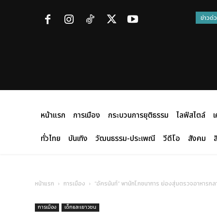
ข่าวด่
หน้าแรก
การเมือง
กระบวนการยุติธรรม
ไลฟ์สไตล์
เ
ทั่วไทย
บันเทิง
วัฒนธรรม-ประเพณี
วีดีโอ
สังคม
ส
หน้าแรก
การเมือง
“อัครนันท์” พานักโภชนาการ ย่องสุ่มตรวจอาหารก
การเมือง
เด็กและเยาวชน