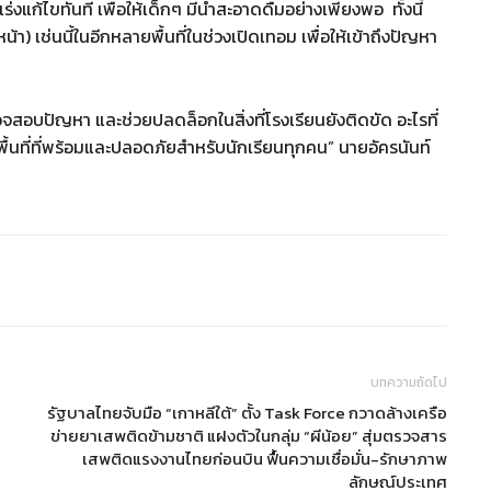
ร่งแก้ไขทันที เพื่อให้เด็กๆ มีน้ำสะอาดดื่มอย่างเพียงพอ ทั้งนี้
หน้า) เช่นนี้ในอีกหลายพื้นที่ในช่วงเปิดเทอม เพื่อให้เข้าถึงปัญหา
่อตรวจสอบปัญหา และช่วยปลดล็อกในสิ่งที่โรงเรียนยังติดขัด อะไรที่
พื้นที่ที่พร้อมและปลอดภัยสำหรับนักเรียนทุกคน” นายอัครนันท์
บทความถัดไป
รัฐบาลไทยจับมือ “เกาหลีใต้” ตั้ง Task Force กวาดล้างเครือ
ข่ายยาเสพติดข้ามชาติ แฝงตัวในกลุ่ม “ผีน้อย” สุ่มตรวจสาร
เสพติดแรงงานไทยก่อนบิน ฟื้นความเชื่อมั่น-รักษาภาพ
ลักษณ์ประเทศ