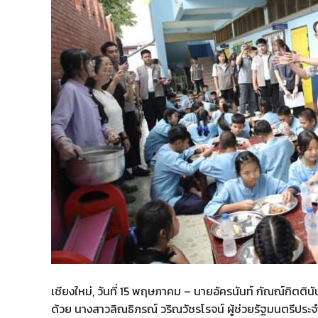
เชียงใหม่, วันที่ 15 พฤษภาคม – นายอัครนันท์ กัณณ์กิตติ
ด้วย นางสาวลิณธิภรณ์ วริณวัชรโรจน์ ผู้ช่วยรัฐมนตรีประจ