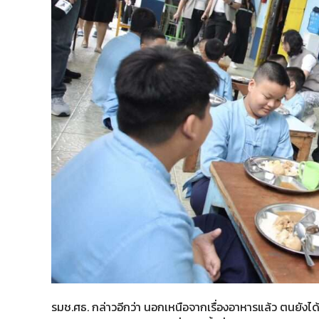
​รมช.ศธ. กล่าวอีกว่า นอกเหนือจากเรื่องอาหารแล้ว ตนยังได