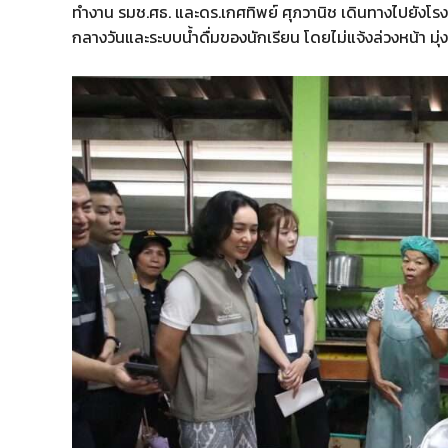
ทำงาน รมช.ศธ. และดร.เกศทิพย์ ศุภวานิช เดินทางไปยังโ
กลางวันและระบบน้ำดื่มของนักเรียน โดยไม่แจ้งล่วงหน้า มุ