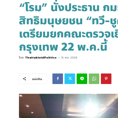
“โรม” นั่งประธาน ก
สิทธิมนุษยชน “ทวี-ชูศั
เตรียมยกคณะตรวจเยี
กรุงเทพ 22 พ.ค.นี้
โดย
ThaitabloidPolitics
-
15 พ.ค. 2026
แบ่งปัน