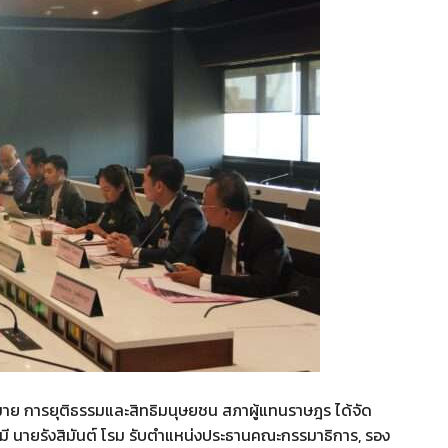
ย การยุติธรรมและสิทธิมนุษยชน สภาผู้แทนราษฎร ได้จัด
มี นายรังสิมันต์ โรม รับตำแหน่งประธานคณะกรรมาธิการ, รอง