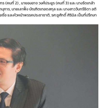
ทร (คนที่ 2) , นายองอาจ วงศ์ประยูร (คนที่ 3) และ นางรัดเกล้า
ขานุการ, นายเลาฟั้ง บัณฑิตเทอดสกุล และ นางสาววันทรีธิดา อติ
อ และหัวหน้าพรรคประชาชาติ, รศ.ชูศักดิ์ ศิรินิล เป็นที่ปรึกษา