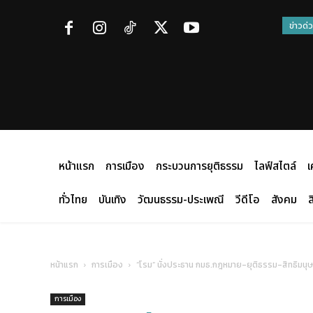
ข่าวด่
หน้าแรก
การเมือง
กระบวนการยุติธรรม
ไลฟ์สไตล์
เ
ทั่วไทย
บันเทิง
วัฒนธรรม-ประเพณี
วีดีโอ
สังคม
ส
หน้าแรก
การเมือง
“โรม” นั่งประธาน กมธ.กฎหมาย-ยุติธรรม-สิทธิมนุษย
การเมือง