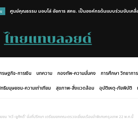
ศูนย์คุณธรรม มอบโล่ อัยการ สคช. เป็นองค์กรต้นแบบร่วมขับเคลื่
“ยศชนัน” ร่วมพิธีรดน้ำศพ “ครูทิวาพร” เหยื่อเหตุสลด รร.เทพศิ
วน
ครอบครัวผู้เสียชีวิต
ศรษฐกิจ-การเงิน
บทความ
กองทัพ-ความมั่นคง
การศึกษา วิทยาการ
ิทธิมนุษยชน-ความเท่าเทียม
สุขภาพ-สิ่งแวดล้อม
อุบัติเหตุ-ภัยพิบัติ
ชน “ทวี-ชูศักดิ์” นั่งที่ปรึกษา เตรียมยกคณะตรวจเยี่ยมเรือนจำพิเศษกรุงเทพ 22 พ.ค.นี้