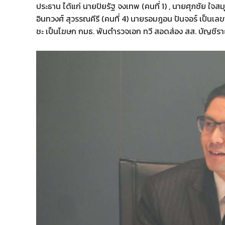
ประธาน ได้แก่ นายปิยรัฐ จงเทพ (คนที่ 1) , นายศุภชัย ใจสมุ
อินทวงศ์ สุวรรณคีรี (คนที่ 4) นายรอมฎอน ปันจอร์ เป็นเล
ชะ เป็นโฆษก กมธ. พันตำรวจเอก ทวี สอดส่อง สส. บัญชีรายชื่