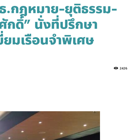
มธ.กฎหมาย-ยุติธรรม-
กดิ์” นั่งที่ปรึกษา
่ยมเรือนจำพิเศษ
2426