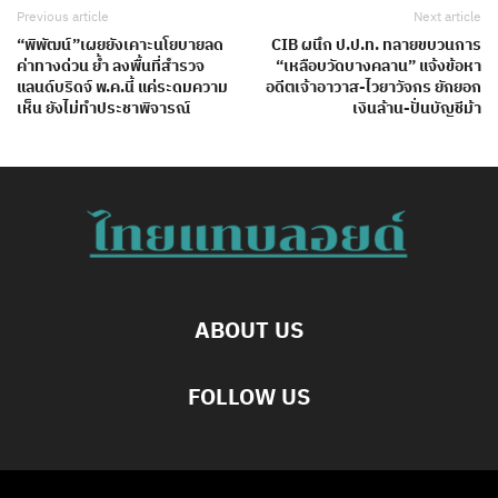
Previous article
Next article
“พิพัฒน์”เผยยังเคาะนโยบายลด
CIB ผนึก ป.ป.ท. ทลายขบวนการ
ค่าทางด่วน ย้ำ ลงพื้นที่สำรวจ
“เหลือบวัดบางคลาน” แจ้งข้อหา
แลนด์บริดจ์ พ.ค.นี้ แค่ระดมความ
อดีตเจ้าอาวาส-ไวยาวัจกร ยักยอก
เห็น ยังไม่ทําประชาพิจารณ์
เงินล้าน-ปั่นบัญชีม้า
ABOUT US
FOLLOW US