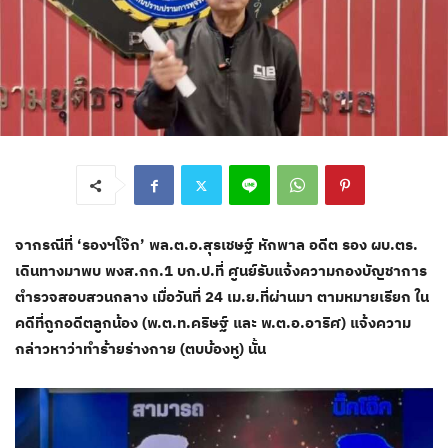
จากรณีที่ ‘รองฯโจ๊ก’ พล.ต.อ.สุรเชษฐ์ หักพาล อดีต รอง ผบ.ตร.
เดินทางมาพบ พงส.กก.1 บก.ป.ที่ ศูนย์รับแจ้งความกองบัญชาการ
ตำรวจสอบสวนกลาง เมื่อวันที่ 24 เม.ย.ที่ผ่านมา ตามหมายเรียก ใน
คดีที่ถูกอดีตลูกน้อง (พ.ต.ท.คริษฐ์ และ พ.ต.อ.อาริศ) แจ้งความ
กล่าวหาว่าทำร้ายร่างกาย (ตบบ้องหู) นั้น