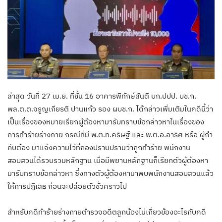
ล่าสุด วันที่ 27 เม.ย. ที่ชั้น 16 อาคารพิทักษ์สันติ บก.ปปป. บช.ก.
พล.ต.ต.จรูญเกียรติ ปานแก้ว รอง ผบช.ก. ได้กล่าวเพิ่มเติมในคดีนี้ว่า
เป็นเรื่องของหมายเรียกผู้ต้องหามารับทราบข้อกล่าวหาในเรื่องของ
การทำร้ายร่างกาย กรณีที่มี พ.ต.ท.คริษฐ์ และ พ.ต.อ.อาริศ หรือ ผู้กำ
กับต๋อง มาแจ้งความไว้ที่กองปราบปรามว่าถูกทำร้าย พนักงาน
สอบสวนได้รวบรวมหลักฐาน เมื่อมีพยานหลักฐานก็เรียกตัวผู้ต้องหา
มารับทราบข้อกล่าวหา ซึ่งทางตัวผู้ต้องหามาพบพนักงานสอบสวนแล้ว
ให้การปฏิเสธ ก่อนจะปล่อยตัวชั่วคราวไป
สำหรับคดีทำร้ายร่างกายตำรวจอดีตลูกน้องไม่เกี่ยวข้องอะไรกับคดี