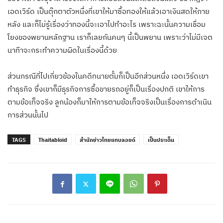
เอดเวิร์ด เป็นตุ๊กตาตัวหนึ่งที่เขาให้มาซื้อทองให้แล้วเอาเงินสดให้ภาย
หลัง และก็ไม่รู้เรื่องว่าทองนี้จะเอาไปทำอะไร เพราะฉะนั้นความเชื่อม
โยงของพยานหลักฐาน เราก็เลยกันคนๆ นี้เป็นพยาน เพราะว่าไม่มีเจต
นาทีาจะกระทำความผิดในเรื่องนี้ด้วย
ส่วนกรณีที่ไปเกี่ยวข้องในคดีทนายตั้มก็เป็นอีกส่วนหนึ่ง เอดเวิร์ดเขา
ทำธุรกิจ ซึ่งเขาก็มีธุรกิจการซื้อขายรถอยู่ก็เป็นเรื่องปกติ เขาให้การ
ตามข้อเท็จจริง ลูกน้องก็มาให้การตามข้อเท็จจริงเป็นเรื่องการดำเนิน
การส่วนนั้นไป
TAGS
Thaitabloid
สำนักข่าวไทยแทบลอยด์
เป็นประเด็น