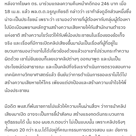
หลังจากโฆษก ตร. มาร่วมแถลงความคืบหน้าคดีทอง 246 บาท เมื่อ
18 เม.ย. แล้ว พล.ต.ต.จรูญเกียรติ กล่าวว่า เรากำลังดูอีกส่วนหนึ่งซึ่ง
น่าจะเป็นประโยชน์ เพราะว่า เรามองว่าการที่ผู้ต้องหากับกลุ่มผู้ต้องหา
ไปบิดเบือนพยานหลักฐานสร้างความเสียหายให้กับสำนักงานตำรวจ
แห่งชาติ สร้างความไขว้เขว่ให้กับพี่น้องประชาชนในเรื่องของข้อเท็จ
จริง และเรื่องที่มีการเปิดคลิปเสียงขึ้นมามันเป็นเรื่องที่ผู้ที่อยู่ใน
ขบวนการมองว่าเขาไม่ได้เกี่ยวข้องด้วยแล้วเอาเขาไปร่วมกระทำความ
ผิดด้วย เขาไม่ยินยอมก็เลยเอาคลิปต่างๆ ออกมาพูด และมันเป็น
ประโยชน์ต่อสาธารณะ และเป็นคลิปที่จริงเราดำเนินการตรวจสอบทาง
เทคนิคทางวิทยาศาสตร์แล้ว ยืนยันว่าการดำเนินการของเราไม่ได้ไป
สร้างความเสียหายให้ใคร เพียงแต่ปกป้องและสร้างความเข้าใจให้พี่
น้องประชาชน
มีอดีต พงส.ที่พ้นราชการไปแล้วให้ความเห็นผ่านสื่อฯ ว่าการนำคลิป
เสียงมาเปิด อาจจะเป็นการชี้นำสังคม สร้างแรงกดดันกระบวนการ
ยุติธรรมได้ นั้น รอง ผบช.ก.ตอบว่า ไม่เป็นแบบนั้น เพราะคลิปจริงๆ
ทั้งหมด 20 กว่า ช.ม.ได้ไปอยู่ที่คณะกรรมการตรวจสอบ และ อัยการ