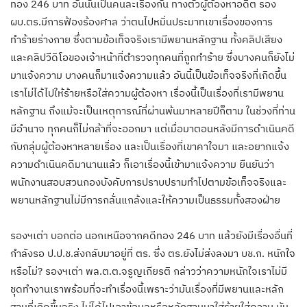
ทอง 246 บาท อันนั้นเป็นคนละเรื่องกัน ทางตัวผู้ต้องหาอดีต รอง
ผบ.ตร.มีการฟ้องร้องศาล ว่าตนไปหมิ่นประมาทเขาเรื่องของการ
ทำร้ายร่างกาย ซึ่งตามข้อเท็จจริงเรามีพยานหลักฐาน ทั้งคลิปเสียง
และคลิปวีดิโอของเจ้าหน้าที่ตำรวจทุกคนที่ถูกทำร้าย ซึ่งบางคนก็ยังไม่
มาแจ้งความ บางคนก็มาแจ้งความแล้ว อันนี้เป็นข้อเท็จจริงที่เกิดขึ้น
เราไม่ได้ไปให้ร้ายหรือใส่ความผู้ต้องหา เรื่องนี้เป็นเรื่องที่เรามีพยาน
หลักฐาน ถึงแม้จะเป็นเหตุการณ์ที่ผ่านพ้นมาหลายปีก็ตาม ในช่วงที่ท่าน
มีอำนาจ ทุกคนก็ไม่กล้าที่จะออกมา แต่เมื่อมาตอนหลังมีการดำเนินคดี
กับกลุ่มผู้ต้องหาหลายเรื่อง และเป็นเรื่องที่เขาคาใจมา และอยากแจ้ง
ความดำเนินคดีมานานแล้ว ก็เอาเรื่องนี้เข้ามาแจ้งความ ยืนยันว่า
พนักงานสอบสวนกองบังคับการปราบปรามทำไปตามข้อเท็จจริงและ
พยานหลักฐานไม่มีการกลั่นแกล้งและให้ความเป็นธรรมทั้งสองฝ่าย
รองฯเต่า บอกต่อ นอกเหนือจากคดีทอง 246 บาท แล้วยังมีเรื่องอื่นที่
กำลังรอ ป.ป.ช.ส่งกลับมาอยู่ที่ ตร. ซึ่ง ตร.ยังไม่ส่งลงมา บช.ก. หนักใจ
หรือไม่? รองฯเต่า พล.ต.ต.จรูญเกียรติ กล่าวว่าความหนักใจเราไม่มี
ชุดทำงานเราพร้อมที่จะทำเรื่องนี้เพราะว่ามันเรื่องที่มีพยานและหลัก
ฐานที่เกิดขึ้นจริง ไม่ได้ไปเอาข้อมูลหรือหลักฐานมาใส่ร้ายใส่ความ มัน