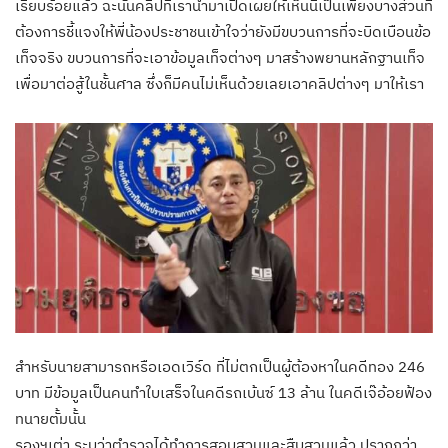
เรียบร้อยแล้ว ฉะนั้นคลิปที่เรานำมาเปิดเผยให้เห็นนี้เป็นเพียงบางส่วนที่
ต้องการชี้แจงให้พี่น้องประชาชนเข้าใจว่ายังมีขบวนการที่จะบิดเบือนข้อ
เท็จจริง ขบวนการที่จะเอาข้อมูลเท็จต่างๆ มาสร้างพยานหลักฐานเท็จ
เพื่อมาต่อสู้ในชั้นศาล ซึ่งก็มีคนไม่เห็นด้วยเลยเอาคลิปต่างๆ มาให้เรา
สำหรับนายสามารถหรือเอดเวิร์ด ที่ไม่ตกเป็นผู้ต้องหาในคดีทอง 246
บาท มีข้อมูลเป็นคนทำใบเสร็จในคดีรถเบ้นซ์ 13 ล้าน ในคดีเจ๊อ้อยฟ้อง
ทนายตั้มนั้น
รองฯเต่า ระบุว่าตำรวจได้ทำการสอบสวนและสืบสวนแล้ว ปรากฎว่า