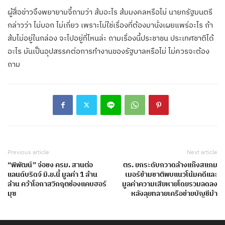
ผู้สื่อข่าวจึงพยายามจี้ถามว่า ส้มอะไร ส้มมงคลหรือไม่ นายกรัฐมนตรี
กล่าวว่า ไม่บอก ไม่เกี่ยว เพราะไม่ใช่เรื่องที่ต้องมานั่งเผยแพร่อะไร ถ้า
ส้มไม่อยู่ในกล่อง จะไปอยู่ที่ไหนล่ะ ถามเรื่องนี้ประชาชน ประเทศชาติได้
อะไร มันเป็นอุปสรรคต่อการทำงานของรัฐบาลหรือไม่ ไม่ควรจะต้อง
ถาม
Previous article
Next article
“พิพัฒน์” จ่อชง ครม. สานต่อ
ตร. ยกระดับกวาดล้างแก๊งสแกม
แลนด์บริดจ์ มิ.ย.นี้ มูลค่า 1 ล้าน
เมอร์ข้ามชาติพบแนวโน้มคดีและ
ล้าน คว้าโอกาสวิกฤตช่องแคบฮอร์
มูลค่าความเสียหายโดยรวมลดลง
มุซ
หลังลุยทลายเครือข่ายบัญชีม้า