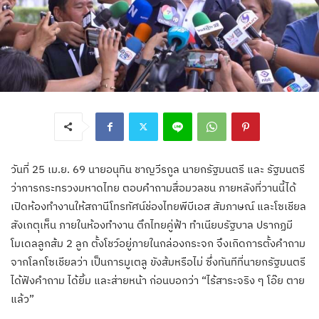
วันที่ 25 เม.ย. 69 นายอนุทิน ชาญวีรกูล นายกรัฐมนตรี และ รัฐมนตรี
ว่าการกระทรวงมหาดไทย ตอบคำถามสื่อมวลชน ภายหลังที่วานนี้ได้
เปิดห้องทำงานให้สถานีโทรทัศน์ช่องไทยพีบีเอส สัมภาษณ์ และโซเชียล
สังเกตุเห็น ภายในห้องทำงาน ตึกไทยคู่ฟ้า ทำเนียบรัฐบาล ปรากฏมี
โมเดลลูกส้ม 2 ลูก ตั้งโชว์อยู่ภายในกล่องกระจก จึงเกิดการตั้งคำถาม
จากโลกโซเชียลว่า เป็นการมูเตลู ขังส้มหรือไม่ ซึ่งทันทีที่นายกรัฐมนตรี
ได้ฟังคำถาม ได้ยิ้ม และส่ายหน้า ก่อนบอกว่า “ไร้สาระจริง ๆ โอ๊ย ตาย
แล้ว”