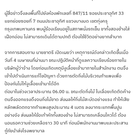
ผู้สื่อข่าวจึงลงพื้นที่ไปยังห้องพักเลขที่ 847/11 ซอยประชาอุทิศ 33
แยกย่อยซอยที่ 7 ถนนประชาอุทิศ แขวงบางมด เขตทุ่งครุ
กรุงเทพมหานคร พบผู้ร้องเรียนอยู่ในสภาพนั่งรถเข็น ขาทั้งสองข้างใส่
เฝือกอ่อน ไม่สามารถเดินได้ตามปกติ ต้องใช้ชีวิตอย่างยากลำบาก
จากการสอบถาม นายชาตรี เปิดเผยว่า เหตุการณ์ดังกล่าวเกิดขึ้นเมื่อ
วันที่ 4 เมษายนที่ผ่านมา ขณะปฏิบัติหน้าที่ดูแลความเรียบร้อยภายใน
บริษัทผู้ว่าจ้าง โดยก่อนเกิดเหตุมีงูเลื้อยเข้ามาภายในสำนักงาน ตนจึง
เข้าไปดำเนินการแก้ไขปัญหา ด้วยการตัดกิ่งไม้บริเวณกำแพงเพื่อ
ป้องกันไม่ให้งูเลื้อยเข้ามาได้อีก
ต่อมาในช่วงเวลาประมาณ 06.00 น. ขณะตัดกิ่งไม้ ใบเลื่อยเกิดติดค้าง
ตนจึงออกแรงดึงจนกิ่งไม้ขาด ส่งผลให้กิ่งไม้สะบัดอย่างแรง ทำให้เสีย
หลักพลัดตกจากกำแพงสูงประมาณ 4 เมตร ลงมากระแทกพื้นปูน
อย่างจัง ส่งผลให้ข้อเท้าหักทั้งสองข้าง ไม่สามารถเคลื่อนไหวได้ ต้อง
นอนรอความช่วยเหลือราว 30 นาที ก่อนมีพนักงานมาพบและประสาน
กู้ภัยนำส่งโรงพยาบาล