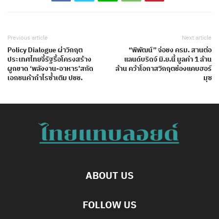
Previous article
Next article
Policy Dialogue ผ่าวิกฤต
“พิพัฒน์” จ่อชง ครม. สานต่อ
ประเทศไทยจี้รัฐรื้อโครงสร้าง
แลนด์บริดจ์ มิ.ย.นี้ มูลค่า 1 ล้าน
ผูกขาด ‘พลังงาน-อาหาร’สกัด
ล้าน คว้าโอกาสวิกฤตช่องแคบฮอร์
เอกชนค้ากำไรซ้ำเติม ปชช.
มุซ
ABOUT US
FOLLOW US